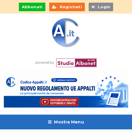
Abbonati
Registrati
Login
powered by
Mostra Menu