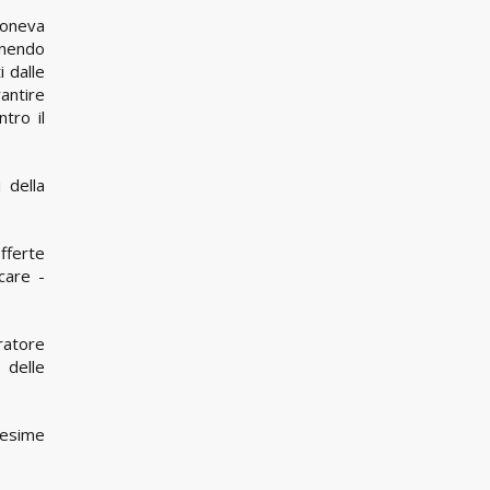
 poneva
tenendo
i dalle
antire
tro il
 della
fferte
care -
eratore
 delle
edesime