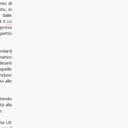
mici di
nto, in
 dalle
i il
cui
mpresa
spetto
tandard
mativo
desimi
 quelle
ncluse
vi alle
ntendo
tà alla
e.
zia UE