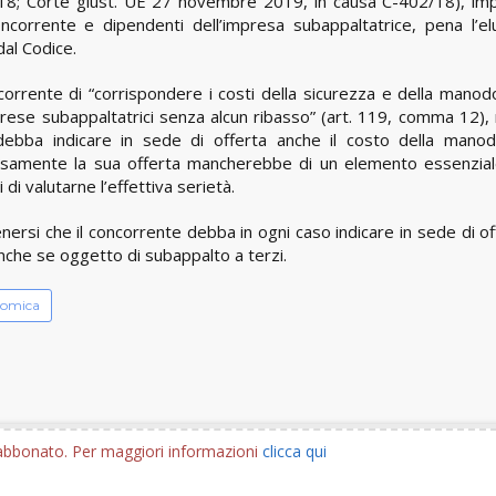
18; Corte giust. UE 27 novembre 2019, in causa C-402/18), imp
ncorrente e dipendenti dell’impresa subappaltatrice, pena l’el
dal Codice.
corrente di “corrispondere i costi della sicurezza e della manod
mprese subappaltatrici senza alcun ribasso” (art. 119, comma 12), 
 debba indicare in sede di offerta anche il costo della mano
ersamente la sua offerta mancherebbe di un elemento essenzial
i valutarne l’effettiva serietà.
tenersi che il concorrente debba in ogni caso indicare in sede di of
nche se oggetto di subappalto a terzi.
nomica
e abbonato. Per maggiori informazioni
clicca qui