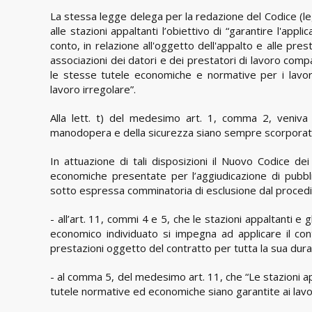
La stessa legge delega per la redazione del Codice (leg
alle stazioni appaltanti l’obiettivo di “garantire l'appli
conto, in relazione all'oggetto dell'appalto e alle pres
associazioni dei datori e dei prestatori di lavoro com
le stesse tutele economiche e normative per i lavorat
lavoro irregolare”.
Alla lett. t) del medesimo art. 1, comma 2, veniva al
manodopera e della sicurezza siano sempre scorporati 
In attuazione di tali disposizioni il Nuovo Codice de
economiche presentate per l’aggiudicazione di pubbli
sotto espressa comminatoria di esclusione dal procedime
- all’art. 11, commi 4 e 5, che le stazioni appaltanti e 
economico individuato si impegna ad applicare il contr
prestazioni oggetto del contratto per tutta la sua durat
- al comma 5, del medesimo art. 11, che “Le stazioni app
tutele normative ed economiche siano garantite ai lavor