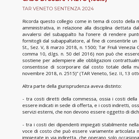
TAR VENETO SENTENZA 2024
Ricorda questo collegio come in tema di costo della 
amministrativa, in relazione alla disciplina dettata d
avvalersi del subappalto ha l’onere di rendere punt
fornitogli dal subappaltatore, al fine di consentirle un 
St., Sez. V, 8 marzo 2018, n. 1500; Tar Friuli Venezia Gi
comma 10, d.lgs. n. 50 del 2016) non può che essere e
sostiene per adempiere alle obbligazioni contrattualm
consentisse di scorporare dal costo totale della m
novembre 2018, n. 2515)” (TAR Veneto, Sez. II, 13 ott
Altra parte della giurisprudenza aveva distinto:
- tra costi diretti della commessa, ossia i costi del
essere indicati in sede di offerta, e i costi indiretti, os
servizi esterni, che non devono essere oggetto di dichi
- tra i costi dei dipendenti impiegati stabilmente nel
voce di costo che può essere variamente articolata nella
impiegate in via indiretta, che operano solo occasiona