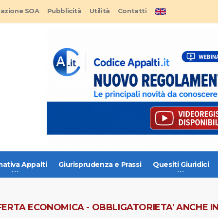
tazione SOA
Pubblicità
Utilità
Contatti
ativa Appalti
Giurisprudenza e Prassi
Quesiti Giuridici
ERTA ECONOMICA - OBBLIGATORIETA' ANCHE I