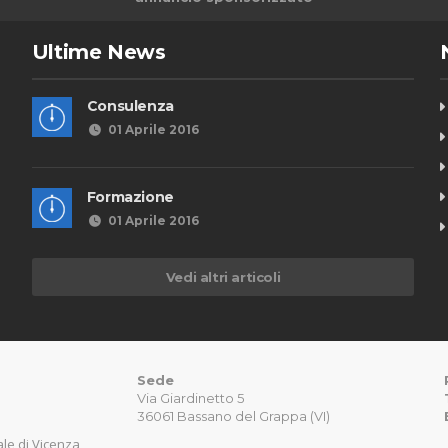
Ultime News
Consulenza
01 Aprile 2016
Formazione
01 Aprile 2016
Vedi altri articoli
Sede
Via Giardinetto 5
36061 Bassano del Grappa (VI)
nale di Vicenza