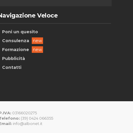
Navigazione Veloce
Poni un quesito
Consulenza
new
Formazione
new
Pubblicità
Contatti
P.IVA:
03166020275
Telefono:
(39) 0424 066355
Email:
info@albonet.it