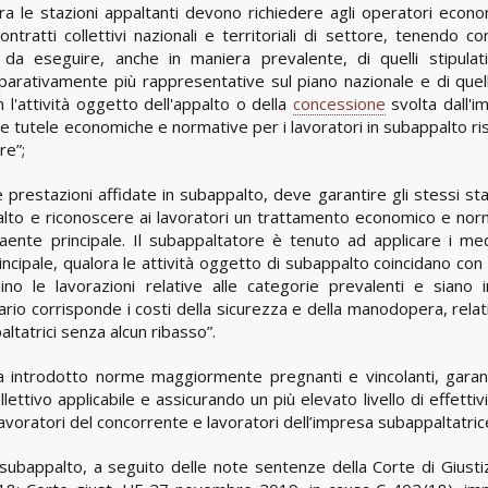
ara le stazioni appaltanti devono richiedere agli operatori econo
tratti collettivi nazionali e territoriali di settore, tenendo co
i da eseguire, anche in maniera prevalente, di quelli stipulati
parativamente più rappresentative sul piano nazionale e di quell
l'attività oggetto dell'appalto o della
concessione
svolta dall'i
e tutele economiche e normative per i lavoratori in subappalto ri
re”;
e prestazioni affidate in subappalto, deve garantire gli stessi s
appalto e riconoscere ai lavoratori un trattamento economico e nor
raente principale. Il subappaltatore è tenuto ad applicare i me
principale, qualora le attività oggetto di subappalto coincidano con
ino le lavorazioni relative alle categorie prevalenti e siano i
tario corrisponde i costi della sicurezza e della manodopera, relati
ltatrici senza alcun ribasso”.
ha introdotto norme maggiormente pregnanti e vincolanti, gara
ettivo applicabile e assicurando un più elevato livello di effettivi
 lavoratori del concorrente e lavoratori dell’impresa subappaltatric
al subappalto, a seguito delle note sentenze della Corte di Giusti