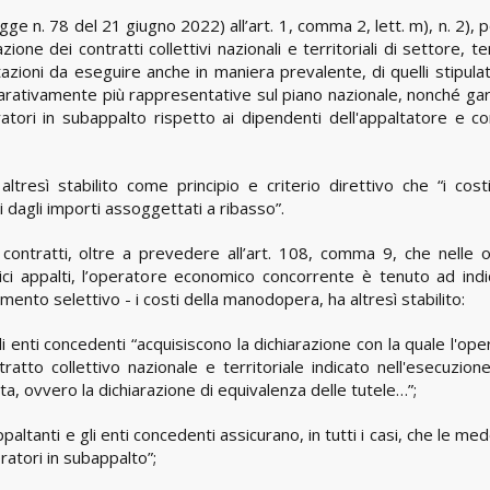
ge n. 78 del 21 giugno 2022) all’art. 1, comma 2, lett. m), n. 2),
cazione dei contratti collettivi nazionali e territoriali di settore, 
tazioni da eseguire anche in maniera prevalente, di quelli stipulat
parativamente più rappresentative sul piano nazionale, nonché gar
ori in subappalto rispetto ai dipendenti dell'appaltatore e con
tresì stabilito come principio e criterio direttivo che “i costi
dagli importi assoggettati a ribasso”.
i contratti, oltre a prevedere all’art. 108, comma 9, che nelle o
ci appalti, l’operatore economico concorrente è tenuto ad indi
nto selettivo - i costi della manodopera, ha altresì stabilito:
gli enti concedenti “acquisiscono la dichiarazione con la quale l'op
atto collettivo nazionale e territoriale indicato nell'esecuzione
a, ovvero la dichiarazione di equivalenza delle tutele…”;
altanti e gli enti concedenti assicurano, in tutti i casi, che le m
atori in subappalto”;