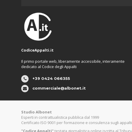
CodiceAppalti.it
Il primo portale web, liberamente accessibile, interamente
dedicato al Codice degli Appalti
+39 0424 066355
commerciale@albonet.it
Studio Albonet
Esperti in contrattualistica pubblica dal 1999
Certificato ISO 9001 per formazione e consulenza sugli appalti
"Codice Appalti"
testata giornalistica online iscritta al Tribu