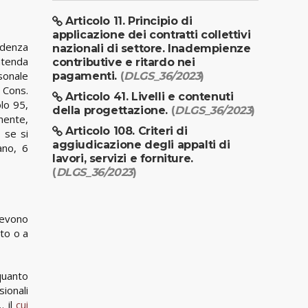
Articolo 11. Principio di
applicazione dei contratti collettivi
udenza
nazionali di settore. Inadempienze
ntenda
contributive e ritardo nei
sonale
pagamenti.
(
DLGS_36/2023
)
. Cons.
Articolo 41. Livelli e contenuti
olo 95,
della progettazione.
(
DLGS_36/2023
)
mente,
Articolo 108. Criteri di
 se si
aggiudicazione degli appalti di
ano, 6
lavori, servizi e forniture.
(
DLGS_36/2023
)
devono
lto o a
quanto
sionali
… il
cui