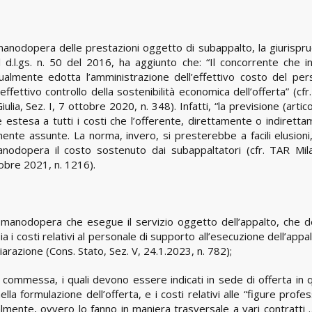
manodopera delle prestazioni oggetto di subappalto, la giurispr
al d.l.gs. n. 50 del 2016, ha aggiunto che: “Il concorrente che i
ualmente edotta l’amministrazione dell’effettivo costo del per
effettivo controllo della sostenibilità economica dell’offerta” (cfr
ulia, Sez. I, 7 ottobre 2020, n. 348). Infatti, “la previsione (artic
stesa a tutti i costi che l’offerente, direttamente o indiretta
ente assunte. La norma, invero, si presterebbe a facili elusioni,
anodopera il costo sostenuto dai subappaltatori (cfr. TAR Mil
obre 2021, n. 1216).
la manodopera che esegue il servizio oggetto dell’appalto, che 
sia i costi relativi al personale di supporto all’esecuzione dell’appa
arazione (Cons. Stato, Sez. V, 24.1.2023, n. 782);
la commessa, i quali devono essere indicati in sede di offerta in 
 formulazione dell’offerta, e i costi relativi alle “figure profes
lmente, ovvero lo fanno in maniera trasversale a vari contratti 