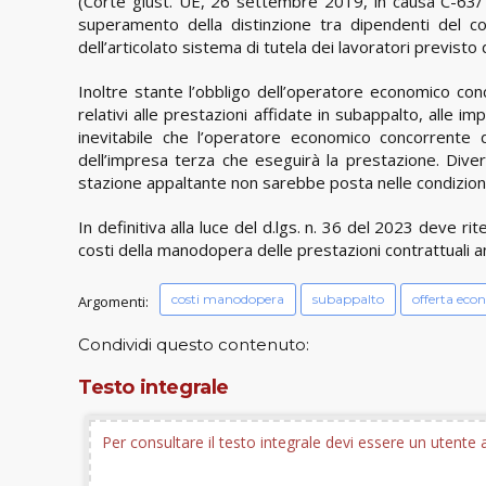
(Corte giust. UE, 26 settembre 2019, in causa C-63/
superamento della distinzione tra dipendenti del co
dell’articolato sistema di tutela dei lavoratori previsto 
Inoltre stante l’obbligo dell’operatore economico con
relativi alle prestazioni affidate in subappalto, alle i
inevitabile che l’operatore economico concorrente
dell’impresa terza che eseguirà la prestazione. Div
stazione appaltante non sarebbe posta nelle condizioni d
In definitiva alla luce del d.lgs. n. 36 del 2023 deve ri
costi della manodopera delle prestazioni contrattuali a
costi manodopera
subappalto
offerta eco
Argomenti:
Condividi questo contenuto:
Testo integrale
Per consultare il testo integrale devi essere un utent