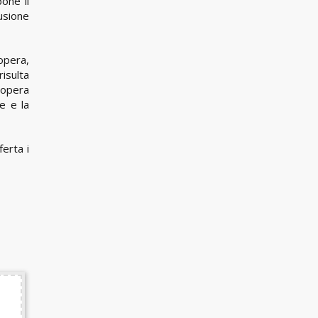
one il
usione
opera,
risulta
dopera
e e la
ferta i