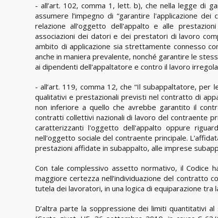
- all’art. 102, comma 1, lett. b), che nella legge di g
assumere l’impegno di “garantire l'applicazione dei con
relazione all'oggetto dell'appalto e alle prestazion
associazioni dei datori e dei prestatori di lavoro com
ambito di applicazione sia strettamente connesso con 
anche in maniera prevalente, nonché garantire le stess
ai dipendenti dell'appaltatore e contro il lavoro irregola
- all’art. 119, comma 12, che “Il subappaltatore, per l
qualitativi e prestazionali previsti nel contratto di 
non inferiore a quello che avrebbe garantito il cont
contratti collettivi nazionali di lavoro del contraente 
caratterizzanti l'oggetto dell'appalto oppure riguard
nell'oggetto sociale del contraente principale. L'affida
prestazioni affidate in subappalto, alle imprese subappa
Con tale complessivo assetto normativo, il Codice 
maggiore certezza nell’individuazione del contratto coll
tutela dei lavoratori, in una logica di equiparazione tra
D’altra parte la soppressione dei limiti quantitativi 