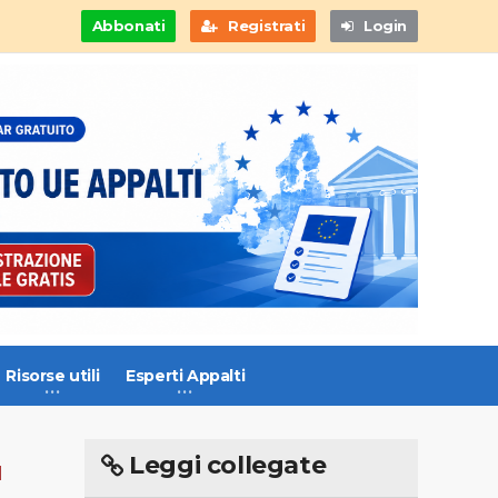
Abbonati
Registrati
Login
Risorse utili
Esperti Appalti
Leggi collegate
N