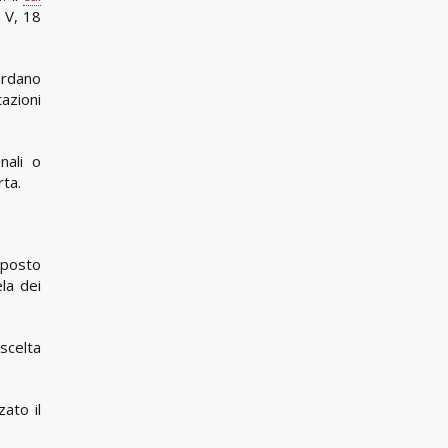
. V, 18
ardano
tazioni
nali o
rta.
eposto
ela dei
scelta
ato il