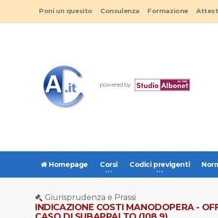
Poni un quesito
Consulenza
Formazione
Attes
powered by
Homepage
Corsi
Codici previgenti
Norm
Giurisprudenza e Prassi
INDICAZIONE COSTI MANODOPERA - OFF
CASO DI SUBAPPALTO (108.9)