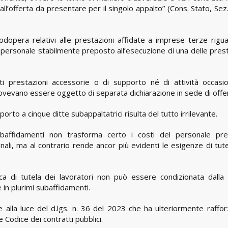
ll’offerta da presentare per il singolo appalto” (Cons. Stato, Sez
nodopera relativi alle prestazioni affidate a imprese terze rigu
 del personale stabilmente preposto all’esecuzione di una delle pres
nti prestazioni accessorie o di supporto né di attività occasio
ovevano essere oggetto di separata dichiarazione in sede di offe
orto a cinque ditte subappaltatrici risulta del tutto irrilevante.
ubaffidamenti non trasforma certo i costi del personale pr
onali, ma al contrario rende ancor più evidenti le esigenze di tut
stica di tutela dei lavoratori non può essere condizionata dalla 
in plurimi subaffidamenti.
 alla luce del d.lgs. n. 36 del 2023 che ha ulteriormente rafforz
 Codice dei contratti pubblici.