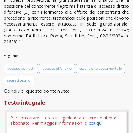
In questa prospettiva, la giurisprudenza ha chiarito che la
posizione del concorrente “legittima l’istanza di accesso di tipo
difensivo […] con riferimento alle offerte dei concorrenti che
precedono la ricorrente, trattandosi delle posizioni che devono
necessariamente essere ‘attaccate’ in sede giurisdizionale”
(T.A.R. Lazio Roma, Sez. I ter, Sent., 19/12/2024, n. 23047;
conforme T.A.R. Lazio Roma, Sez. II ter, Sent., 02/12/2024, n.
21628)."
Argomenti:
accesso agli atti
accesso difensivo
ostensione documentale
segreti tecnici
Condividi questo contenuto:
Testo integrale
Per consultare il testo integrale devi essere un utente
abbonato. Per maggiori informazioni
clicca qui