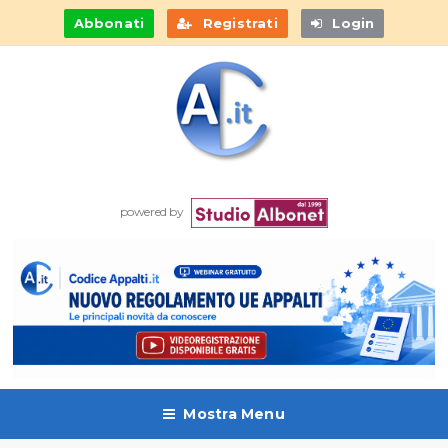
Abbonati
Registrati
Login
powered by
Mostra Menu