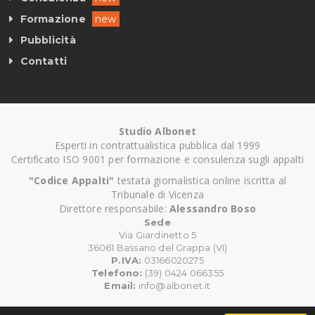
Formazione
new
Pubblicità
Contatti
Studio Albonet
Esperti in contrattualistica pubblica dal 1999
Certificato ISO 9001 per formazione e consulenza sugli appalti
"Codice Appalti"
testata giornalistica online iscritta al
Tribunale di Vicenza
Direttore responsabile:
Alessandro Boso
Sede
Via Giardinetto 5
36061 Bassano del Grappa (VI)
P.IVA:
03166020275
Telefono:
(39) 0424 066355
Email:
info@albonet.it