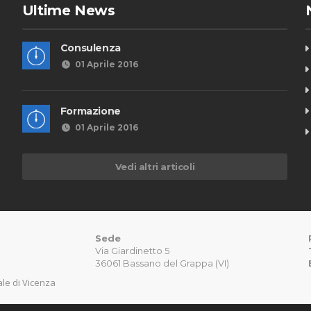
Ultime News
Consulenza
01 Aprile 2016
Formazione
01 Aprile 2016
Vedi altri articoli
Sede
Via Giardinetto 5
36061 Bassano del Grappa (VI)
nale di Vicenza