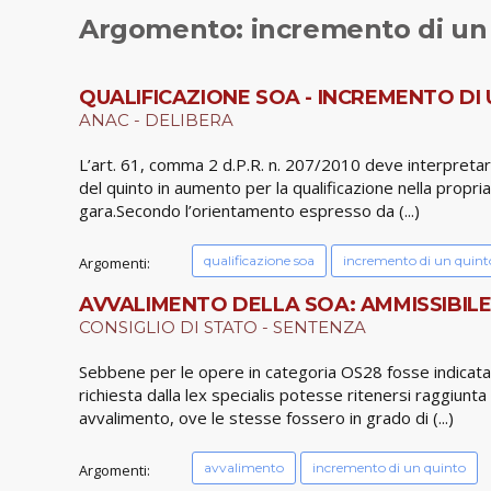
Argomento: incremento di un
QUALIFICAZIONE SOA - INCREMENTO DI 
ANAC - DELIBERA
L’art. 61, comma 2 d.P.R. n. 207/2010 deve interpreta
del quinto in aumento per la qualificazione nella propri
gara.Secondo l’orientamento espresso da (...)
qualificazione soa
incremento di un quint
Argomenti:
AVVALIMENTO DELLA SOA: AMMISSIBILE
CONSIGLIO DI STATO - SENTENZA
Sebbene per le opere in categoria OS28 fosse indicata, in
richiesta dalla lex specialis potesse ritenersi raggiu
avvalimento, ove le stesse fossero in grado di (...)
avvalimento
incremento di un quinto
Argomenti: