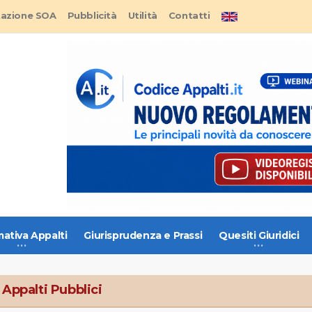
tazione SOA
Pubblicità
Utilità
Contatti
ativa Appalti
Giurisprudenza e Prassi
Quesiti Giuridici
 Appalti Pubblici