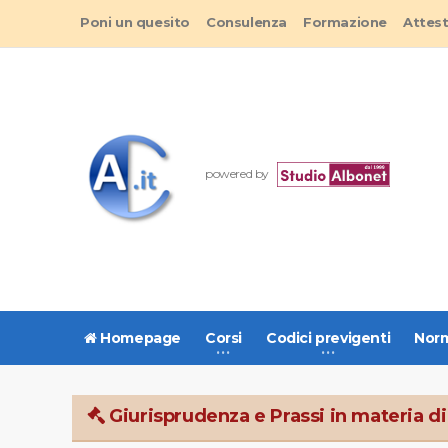
Poni un quesito
Consulenza
Formazione
Attes
powered by
Homepage
Corsi
Codici previgenti
Norm
Giurisprudenza e Prassi in materia di