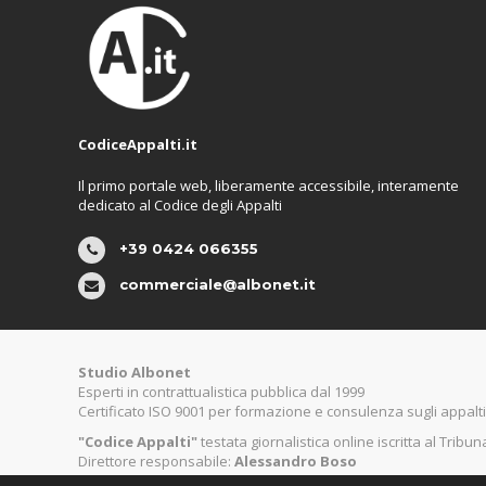
CodiceAppalti.it
Il primo portale web, liberamente accessibile, interamente
dedicato al Codice degli Appalti
+39 0424 066355
commerciale@albonet.it
Studio Albonet
Esperti in contrattualistica pubblica dal 1999
Certificato ISO 9001 per formazione e consulenza sugli appalti
"Codice Appalti"
testata giornalistica online iscritta al Tribu
Direttore responsabile:
Alessandro Boso