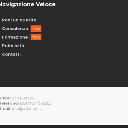
Navigazione Veloce
Poni un quesito
Consulenza
new
Formazione
new
Pubblicità
Contatti
P.IVA:
03166020275
Telefono:
(39) 0424 066355
Email:
info@albonet.it