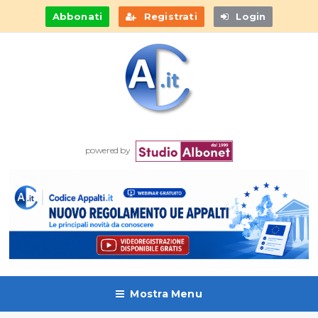
Abbonati
Registrati
Login
powered by
Mostra Menu