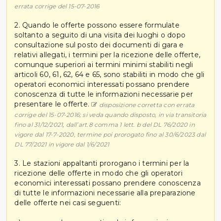
errata corrige del 15-07-2016
2. Quando le offerte possono essere formulate
soltanto a seguito di una visita dei luoghi o dopo
consultazione sul posto dei documenti di gara e
relativi allegati, i termini per la ricezione delle offerte,
comunque superiori ai termini minimi stabiliti negli
articoli 60, 61, 62, 64 e 65, sono stabiliti in modo che gli
operatori economici interessati possano prendere
conoscenza di tutte le informazioni necessarie per
presentare le offerte.
disposizione corretta con errata
corrige del 15-07-2016; si veda quando disposto, in via transitoria
fino al 31/12/2021, dall’art.8 comma 1 lett. b del DL 76/2020 in
vigore dal 17-7-2020, termine poi prorogato fino al 30/6/2023 dal
DL 77/2021 in vigore dal 1/6/2021
3. Le stazioni appaltanti prorogano i termini per la
ricezione delle offerte in modo che gli operatori
economici interessati possano prendere conoscenza
di tutte le informazioni necessarie alla preparazione
delle offerte nei casi seguenti: