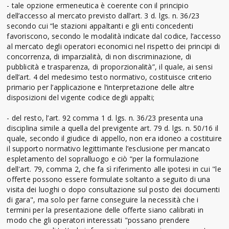
- tale opzione ermeneutica è coerente con il principio
dell’accesso al mercato previsto dall’art. 3 d. lgs. n. 36/23
secondo cui “le stazioni appaltanti e gli enti concedenti
favoriscono, secondo le modalità indicate dal codice, l’accesso
al mercato degli operatori economici nel rispetto dei principi di
concorrenza, di imparzialità, di non discriminazione, di
pubblicità e trasparenza, di proporzionalità”, il quale, ai sensi
dell’art. 4 del medesimo testo normativo, costituisce criterio
primario per l’applicazione e l’interpretazione delle altre
disposizioni del vigente codice degli appalti;
- del resto, l’art. 92 comma 1 d. lgs. n. 36/23 presenta una
disciplina simile a quella del previgente art. 79 d. lgs. n. 50/16 il
quale, secondo il giudice di appello, non era idoneo a costituire
il supporto normativo legittimante l’esclusione per mancato
espletamento del sopralluogo e ciò “per la formulazione
dell'art. 79, comma 2, che fa sì riferimento alle ipotesi in cui "le
offerte possono essere formulate soltanto a seguito di una
visita dei luoghi o dopo consultazione sul posto dei documenti
di gara", ma solo per farne conseguire la necessità che i
termini per la presentazione delle offerte siano calibrati in
modo che gli operatori interessati "possano prendere