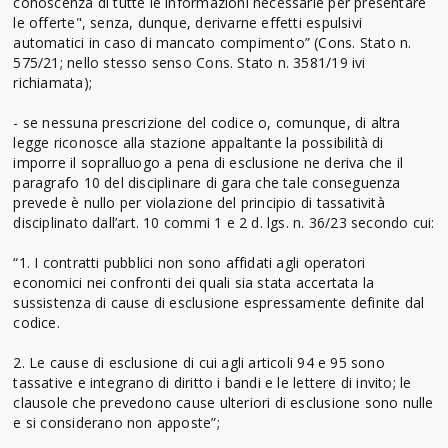
conoscenza di tutte le informazioni necessarie per presentare
le offerte", senza, dunque, derivarne effetti espulsivi
automatici in caso di mancato compimento” (Cons. Stato n.
575/21; nello stesso senso Cons. Stato n. 3581/19 ivi
richiamata);
- se nessuna prescrizione del codice o, comunque, di altra
legge riconosce alla stazione appaltante la possibilità di
imporre il sopralluogo a pena di esclusione ne deriva che il
paragrafo 10 del disciplinare di gara che tale conseguenza
prevede è nullo per violazione del principio di tassatività
disciplinato dall’art. 10 commi 1 e 2 d. lgs. n. 36/23 secondo cui:
“1. I contratti pubblici non sono affidati agli operatori
economici nei confronti dei quali sia stata accertata la
sussistenza di cause di esclusione espressamente definite dal
codice.
2. Le cause di esclusione di cui agli articoli 94 e 95 sono
tassative e integrano di diritto i bandi e le lettere di invito; le
clausole che prevedono cause ulteriori di esclusione sono nulle
e si considerano non apposte”;