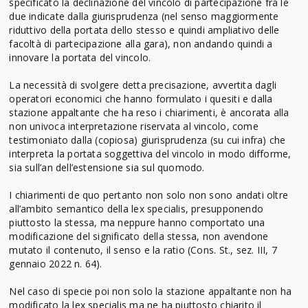
specificato la declinazione del vincolo di partecipazione fra le
due indicate dalla giurisprudenza (nel senso maggiormente
riduttivo della portata dello stesso e quindi ampliativo delle
facoltà di partecipazione alla gara), non andando quindi a
innovare la portata del vincolo.
La necessità di svolgere detta precisazione, avvertita dagli
operatori economici che hanno formulato i quesiti e dalla
stazione appaltante che ha reso i chiarimenti, è ancorata alla
non univoca interpretazione riservata al vincolo, come
testimoniato dalla (copiosa) giurisprudenza (su cui infra) che
interpreta la portata soggettiva del vincolo in modo difforme,
sia sull’an dell’estensione sia sul quomodo.
I chiarimenti de quo pertanto non solo non sono andati oltre
all’ambito semantico della lex specialis, presupponendo
piuttosto la stessa, ma neppure hanno comportato una
modificazione del significato della stessa, non avendone
mutato il contenuto, il senso e la ratio (Cons. St., sez. III, 7
gennaio 2022 n. 64).
Nel caso di specie poi non solo la stazione appaltante non ha
modificato la lex specialis ma ne ha piuttosto chiarito il