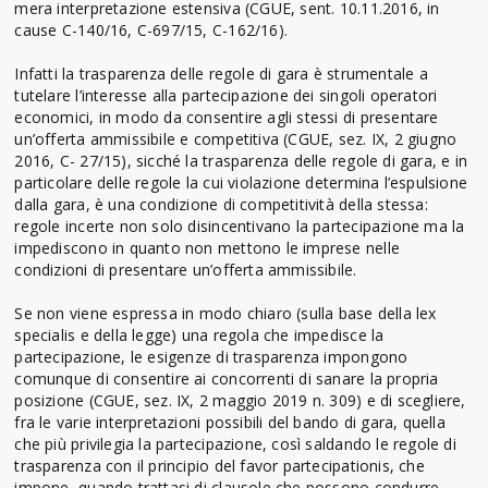
mera interpretazione estensiva (CGUE, sent. 10.11.2016, in
cause C-140/16, C-697/15, C-162/16).
Infatti la trasparenza delle regole di gara è strumentale a
tutelare l’interesse alla partecipazione dei singoli operatori
economici, in modo da consentire agli stessi di presentare
un’offerta ammissibile e competitiva (CGUE, sez. IX, 2 giugno
2016, C- 27/15), sicché la trasparenza delle regole di gara, e in
particolare delle regole la cui violazione determina l’espulsione
dalla gara, è una condizione di competitività della stessa:
regole incerte non solo disincentivano la partecipazione ma la
impediscono in quanto non mettono le imprese nelle
condizioni di presentare un’offerta ammissibile.
Se non viene espressa in modo chiaro (sulla base della lex
specialis e della legge) una regola che impedisce la
partecipazione, le esigenze di trasparenza impongono
comunque di consentire ai concorrenti di sanare la propria
posizione (CGUE, sez. IX, 2 maggio 2019 n. 309) e di scegliere,
fra le varie interpretazioni possibili del bando di gara, quella
che più privilegia la partecipazione, così saldando le regole di
trasparenza con il principio del favor partecipationis, che
impone, quando trattasi di clausole che possono condurre