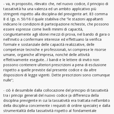
- va, in proposito, rilevato che, nel nuovo codice, il principio di
tassatività ha una valenza ed un ambito applicativo più
stringenti rispetto alla disciplina del previgente art. 83 comma
8 d. lgs. n. 50/16 il quale stabiliva che “le stazioni appaltanti
indicano le condizioni di partecipazione richieste, che possono
essere espresse come livelli minimi di capacità,
congiuntamente agli idonei mezzi di prova, nel bando di gara o
nell'invito a confermare interesse ed effettuano la verifica
formale e sostanziale delle capacità realizzative, delle
competenze tecniche e professionali, ivi comprese le risorse
umane, organiche all'impresa, nonché delle attività
effettivamente eseguite…I bandi e le lettere di invito non
possono contenere ulteriori prescrizioni a pena di esclusione
rispetto a quelle previste dal presente codice e da altre
disposizioni di legge vigenti. Dette prescrizioni sono comunque
nulle”;
- ciò è desumibile dalla collocazione del principio di tassatività
tra i principi generali del nuovo codice (a differenza della
disciplina previgente in cui la tassatività era trattata nell’ambito
della disciplina concernente i requisiti di ordine speciale) e dalla
strumentalità della tassatività rispetto al fondamentale