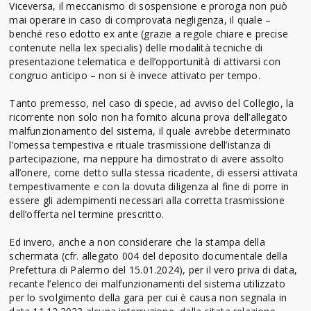
Viceversa, il meccanismo di sospensione e proroga non può
mai operare in caso di comprovata negligenza, il quale –
benché reso edotto ex ante (grazie a regole chiare e precise
contenute nella lex specialis) delle modalità tecniche di
presentazione telematica e dell’opportunità di attivarsi con
congruo anticipo – non si è invece attivato per tempo.
Tanto premesso, nel caso di specie, ad avviso del Collegio, la
ricorrente non solo non ha fornito alcuna prova dell’allegato
malfunzionamento del sistema, il quale avrebbe determinato
l’omessa tempestiva e rituale trasmissione dell’istanza di
partecipazione, ma neppure ha dimostrato di avere assolto
all’onere, come detto sulla stessa ricadente, di essersi attivata
tempestivamente e con la dovuta diligenza al fine di porre in
essere gli adempimenti necessari alla corretta trasmissione
dell’offerta nel termine prescritto.
Ed invero, anche a non considerare che la stampa della
schermata (cfr. allegato 004 del deposito documentale della
Prefettura di Palermo del 15.01.2024), per il vero priva di data,
recante l’elenco dei malfunzionamenti del sistema utilizzato
per lo svolgimento della gara per cui è causa non segnala in