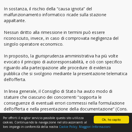
In sostanza, il rischio della “causa ignota” del
malfunzionamento informatico ricade sulla stazione
appaltante.
Nessun diritto alla rimessione in termini può essere
riconosciuto, invece, in caso di comprovata negligenza del
singolo operatore economico.
In proposito, la giurisprudenza amministrativa ha più volte
evocato il principio di autoresponsabilità, e ciò con specifico
riguardo alla partecipazione alle procedure di evidenza
pubblica che si svolgono mediante la presentazione telematica
dell’offerta.
In linea generale, il Consiglio di Stato ha avuto modo di
statuire che ciascuno dei concorrenti “sopporta le
conseguenze di eventuali errori commessi nella formulazione
dell’offerta e nella presentazione della documentazione” (Cons.
Stato, Adunanza Plenaria, 25 febbraio 2014 n. 9).
Per offrirti il miglior servizio possibile questo sito utilizza
Ok, ho capito
cookies. Continuando la navigazione nel sito acconsenti al
Nello specifico, con particolare riferimento alle gare che
loro impiego in conformità della nostra
Cookie Policy.
Maggiori Informazioni