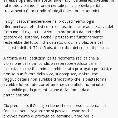
avrebbe operato una sostanziale modifica della lex specialis, in
tal modo violando il fondamentale principio della parità di
trattamento (“par condicio”) degli operatori economici.
In ogni caso, mancherebbe nel provvedimento ogni
riferimento ad effettivi controlli posti in essere ad iniziativa del
Comune ed ogni attestazione in proposito da parte del
gestore del sistema, sicché il preteso malfunzionamento
resterebbe del tutto indimostrato: di qui la violazione del
disposto dell’art. 79, c. 5 bis, del codice dei contratti pubblici.
A fronte di tali deduzioni parte ricorrente replica che la
violazione della par condicio resterebbe esclusa dalla
circostanza che il termine sarebbe stato prorogato per tutti, e
non solo in favore della Rica; si eccepisce, inoltre, che
l’aggiudicataria non avrebbe dimostrato che la piattaforma
avrebbe funzionato correttamente sino all’ultimo minuto
disponibile per la presentazione della domanda di
partecipazione.
Ciò premesso, il Collegio ritiene che il ricorso incidentale sia
fondato, per le ragioni che si passa ad esporre: il
provvedimento di proroga del termine ultimo per la