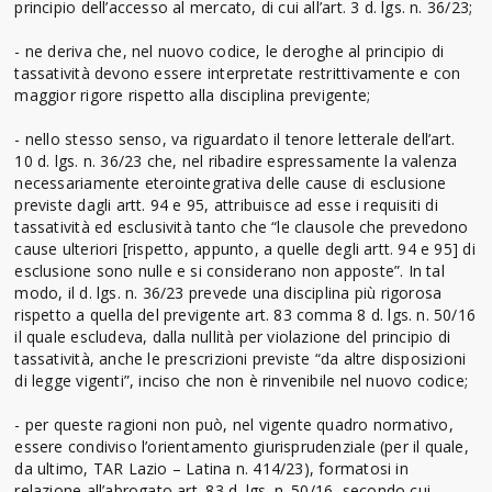
principio dell’accesso al mercato, di cui all’art. 3 d. lgs. n. 36/23;
- ne deriva che, nel nuovo codice, le deroghe al principio di
tassatività devono essere interpretate restrittivamente e con
maggior rigore rispetto alla disciplina previgente;
- nello stesso senso, va riguardato il tenore letterale dell’art.
10 d. lgs. n. 36/23 che, nel ribadire espressamente la valenza
necessariamente eterointegrativa delle cause di esclusione
previste dagli artt. 94 e 95, attribuisce ad esse i requisiti di
tassatività ed esclusività tanto che “le clausole che prevedono
cause ulteriori [rispetto, appunto, a quelle degli artt. 94 e 95] di
esclusione sono nulle e si considerano non apposte”. In tal
modo, il d. lgs. n. 36/23 prevede una disciplina più rigorosa
rispetto a quella del previgente art. 83 comma 8 d. lgs. n. 50/16
il quale escludeva, dalla nullità per violazione del principio di
tassatività, anche le prescrizioni previste “da altre disposizioni
di legge vigenti”, inciso che non è rinvenibile nel nuovo codice;
- per queste ragioni non può, nel vigente quadro normativo,
essere condiviso l’orientamento giurisprudenziale (per il quale,
da ultimo, TAR Lazio – Latina n. 414/23), formatosi in
relazione all’abrogato art. 83 d. lgs. n. 50/16, secondo cui