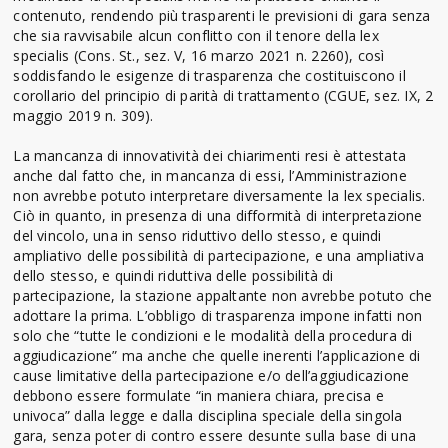
contenuto, rendendo più trasparenti le previsioni di gara senza
che sia ravvisabile alcun conflitto con il tenore della lex
specialis (Cons. St., sez. V, 16 marzo 2021 n. 2260), così
soddisfando le esigenze di trasparenza che costituiscono il
corollario del principio di parità di trattamento (CGUE, sez. IX, 2
maggio 2019 n. 309).
La mancanza di innovatività dei chiarimenti resi è attestata
anche dal fatto che, in mancanza di essi, l’Amministrazione
non avrebbe potuto interpretare diversamente la lex specialis.
Ciò in quanto, in presenza di una difformità di interpretazione
del vincolo, una in senso riduttivo dello stesso, e quindi
ampliativo delle possibilità di partecipazione, e una ampliativa
dello stesso, e quindi riduttiva delle possibilità di
partecipazione, la stazione appaltante non avrebbe potuto che
adottare la prima. L’obbligo di trasparenza impone infatti non
solo che “tutte le condizioni e le modalità della procedura di
aggiudicazione” ma anche che quelle inerenti l’applicazione di
cause limitative della partecipazione e/o dell’aggiudicazione
debbono essere formulate “in maniera chiara, precisa e
univoca” dalla legge e dalla disciplina speciale della singola
gara, senza poter di contro essere desunte sulla base di una