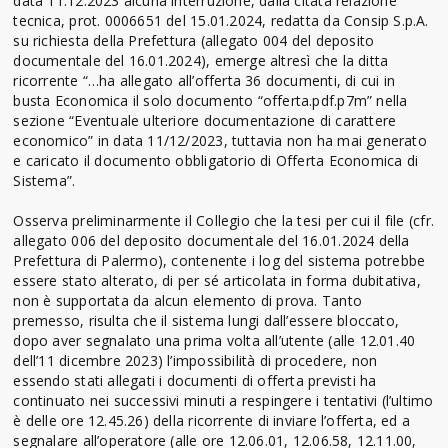
data 11.12.2023 alcuna interruzione, dalla citata relazione
tecnica, prot. 0006651 del 15.01.2024, redatta da Consip S.p.A.
su richiesta della Prefettura (allegato 004 del deposito
documentale del 16.01.2024), emerge altresì che la ditta
ricorrente “…ha allegato all’offerta 36 documenti, di cui in
busta Economica il solo documento “offerta.pdf.p7m” nella
sezione “Eventuale ulteriore documentazione di carattere
economico” in data 11/12/2023, tuttavia non ha mai generato
e caricato il documento obbligatorio di Offerta Economica di
Sistema”.
Osserva preliminarmente il Collegio che la tesi per cui il file (cfr.
allegato 006 del deposito documentale del 16.01.2024 della
Prefettura di Palermo), contenente i log del sistema potrebbe
essere stato alterato, di per sé articolata in forma dubitativa,
non è supportata da alcun elemento di prova. Tanto
premesso, risulta che il sistema lungi dall’essere bloccato,
dopo aver segnalato una prima volta all’utente (alle 12.01.40
dell’11 dicembre 2023) l’impossibilità di procedere, non
essendo stati allegati i documenti di offerta previsti ha
continuato nei successivi minuti a respingere i tentativi (l’ultimo
è delle ore 12.45.26) della ricorrente di inviare l’offerta, ed a
segnalare all’operatore (alle ore 12.06.01, 12.06.58, 12.11.00,