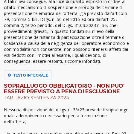
A tali rilievi consegue, alla luce di quanto esposto in ordine al
citato meccanismo di sospensione e proroga del termine di
presentazione telematica dell'offerta, già previsto dall’articolo
79, comma 5-bis, D.lgs. n. 50 del 2016 ed ora dall’art. 25,
comma 2, terzo periodo, del D.lgs. 31.03.2023 n. 36, che i
provvedimenti gravati, in quanto fondati sul rilievo della
presentazione dell’istanza di partecipazione oltre il termine di
scadenza a causa della negligenza dell'operatore economico e
con modalità non consentite, non possono ritenersi affetti dai
vizi dedotti con i motivi all’esame, i quali devono, di
conseguenza, essere respinti, siccome infondati.
TESTO INTEGRALE
SOPRALLUOGO OBBLIGATORIO - NON PUO'
ESSERE PREVISTO A PENA DI ESCLUSIONE
TAR LAZIO SENTENZA 2024
Nessuna disposizione del d. lgs. n. 36/23 prevede il sopraluogo
quale adempimento necessario per la formulazione
dell’offerta;
- in questo senso, non può essere utilmente invocato l’art. 92