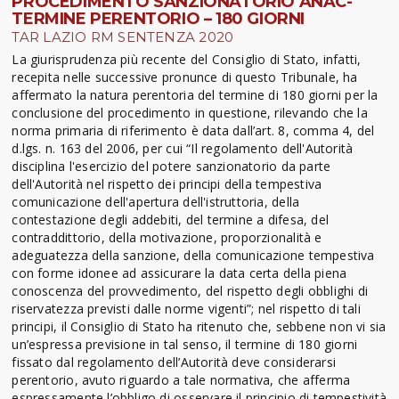
PROCEDIMENTO SANZIONATORIO ANAC-
TERMINE PERENTORIO – 180 GIORNI
TAR LAZIO RM SENTENZA 2020
La giurisprudenza più recente del Consiglio di Stato, infatti,
recepita nelle successive pronunce di questo Tribunale, ha
affermato la natura perentoria del termine di 180 giorni per la
conclusione del procedimento in questione, rilevando che la
norma primaria di riferimento è data dall’art. 8, comma 4, del
d.lgs. n. 163 del 2006, per cui “Il regolamento dell'Autorità
disciplina l'esercizio del potere sanzionatorio da parte
dell'Autorità nel rispetto dei principi della tempestiva
comunicazione dell'apertura dell'istruttoria, della
contestazione degli addebiti, del termine a difesa, del
contraddittorio, della motivazione, proporzionalità e
adeguatezza della sanzione, della comunicazione tempestiva
con forme idonee ad assicurare la data certa della piena
conoscenza del provvedimento, del rispetto degli obblighi di
riservatezza previsti dalle norme vigenti”; nel rispetto di tali
principi, il Consiglio di Stato ha ritenuto che, sebbene non vi sia
un’espressa previsione in tal senso, il termine di 180 giorni
fissato dal regolamento dell’Autorità deve considerarsi
perentorio, avuto riguardo a tale normativa, che afferma
espressamente l’obbligo di osservare il principio di tempestività