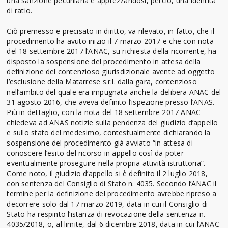
una sanzione pecuniaria e apprezzandosi, perciò, una identità
di ratio.
Ciò premesso e precisato in diritto, va rilevato, in fatto, che il
procedimento ha avuto inizio il 7 marzo 2017 e che con nota
del 18 settembre 2017 l’ANAC, su richiesta della ricorrente, ha
disposto la sospensione del procedimento in attesa della
definizione del contenzioso giurisdizionale avente ad oggetto
l’esclusione della Matarrese s.r.l. dalla gara, contenzioso
nell’ambito del quale era impugnata anche la delibera ANAC del
31 agosto 2016, che aveva definito l’ispezione presso l’ANAS.
Più in dettaglio, con la nota del 18 settembre 2017 ANAC
chiedeva ad ANAS notizie sulla pendenza del giudizio d’appello
e sullo stato del medesimo, contestualmente dichiarando la
sospensione del procedimento già avviato “in attesa di
conoscere l’esito del ricorso in appello così da poter
eventualmente proseguire nella propria attività istruttoria”.
Come noto, il giudizio d’appello si è definito il 2 luglio 2018,
con sentenza del Consiglio di Stato n. 4035. Secondo l’ANAC il
termine per la definizione del procedimento avrebbe ripreso a
decorrere solo dal 17 marzo 2019, data in cui il Consiglio di
Stato ha respinto l’istanza di revocazione della sentenza n.
4035/2018, o, al limite, dal 6 dicembre 2018, data in cui l’ANAC