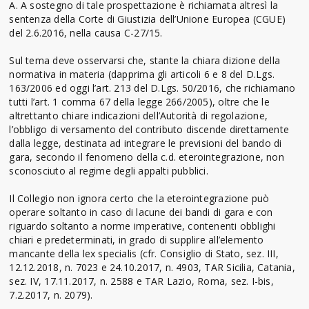
A. A sostegno di tale prospettazione è richiamata altresì la
sentenza della Corte di Giustizia dell’Unione Europea (CGUE)
del 2.6.2016, nella causa C-27/15.
Sul tema deve osservarsi che, stante la chiara dizione della
normativa in materia (dapprima gli articoli 6 e 8 del D.Lgs.
163/2006 ed oggi l’art. 213 del D.Lgs. 50/2016, che richiamano
tutti l’art. 1 comma 67 della legge 266/2005), oltre che le
altrettanto chiare indicazioni dell’Autorità di regolazione,
l’obbligo di versamento del contributo discende direttamente
dalla legge, destinata ad integrare le previsioni del bando di
gara, secondo il fenomeno della c.d. eterointegrazione, non
sconosciuto al regime degli appalti pubblici.
Il Collegio non ignora certo che la eterointegrazione può
operare soltanto in caso di lacune dei bandi di gara e con
riguardo soltanto a norme imperative, contenenti obblighi
chiari e predeterminati, in grado di supplire all’elemento
mancante della lex specialis (cfr. Consiglio di Stato, sez. III,
12.12.2018, n. 7023 e 24.10.2017, n. 4903, TAR Sicilia, Catania,
sez. IV, 17.11.2017, n. 2588 e TAR Lazio, Roma, sez. I-bis,
7.2.2017, n. 2079).