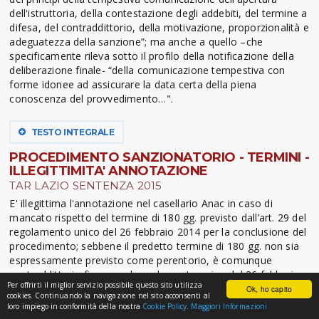
dell'istruttoria, della contestazione degli addebiti, del termine a
difesa, del contraddittorio, della motivazione, proporzionalità e
adeguatezza della sanzione”; ma anche a quello –che
specificamente rileva sotto il profilo della notificazione della
deliberazione finale- “della comunicazione tempestiva con
forme idonee ad assicurare la data certa della piena
conoscenza del provvedimento…".
TESTO INTEGRALE
PROCEDIMENTO SANZIONATORIO - TERMINI -
ILLEGITTIMITA' ANNOTAZIONE
TAR LAZIO SENTENZA 2015
E' illegittima l'annotazione nel casellario Anac in caso di
mancato rispetto del termine di 180 gg. previsto dall’art. 29 del
regolamento unico del 26 febbraio 2014 per la conclusione del
procedimento; sebbene il predetto termine di 180 gg. non sia
espressamente previsto come perentorio, è comunque
contraddittorio fissare nel regolamento unico del 26 febbraio
Per offrirti il miglior servizio possibile questo sito utilizza
2014 un termine di conclusione del procedimento
Ok, ho capito
cookies. Continuando la navigazione nel sito acconsenti al
sanzionatorio e, poi, non rispettare un auto vincolo posto
loro impiego in conformità della nostra
Cookie Policy.
Maggiori Informazioni
dalla stessa Autorita' procedente (che peraltro va anche inteso