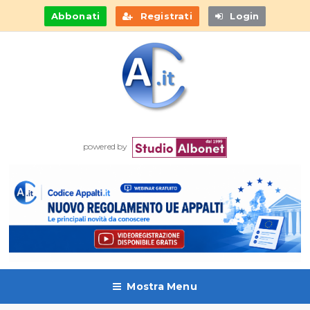
Abbonati
Registrati
Login
powered by
Mostra Menu