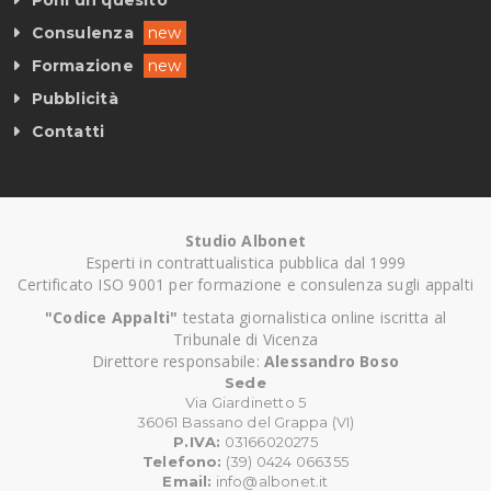
Poni un quesito
Consulenza
new
Formazione
new
Pubblicità
Contatti
Studio Albonet
Esperti in contrattualistica pubblica dal 1999
Certificato ISO 9001 per formazione e consulenza sugli appalti
"Codice Appalti"
testata giornalistica online iscritta al
Tribunale di Vicenza
Direttore responsabile:
Alessandro Boso
Sede
Via Giardinetto 5
36061 Bassano del Grappa (VI)
P.IVA:
03166020275
Telefono:
(39) 0424 066355
Email:
info@albonet.it