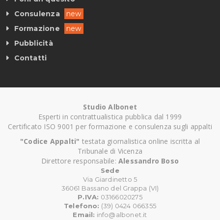
Consulenza
new
Formazione
new
Pubblicità
Contatti
Studio Albonet
Esperti in contrattualistica pubblica dal 1999
Certificato ISO 9001 per formazione e consulenza sugli appalti
"Codice Appalti"
testata giornalistica online iscritta al
Tribunale di Vicenza
Direttore responsabile:
Alessandro Boso
Sede
Via Giardinetto 5
36061 Bassano del Grappa (VI)
P.IVA:
03166020275
Telefono:
(39) 0424 066355
Email:
info@albonet.it