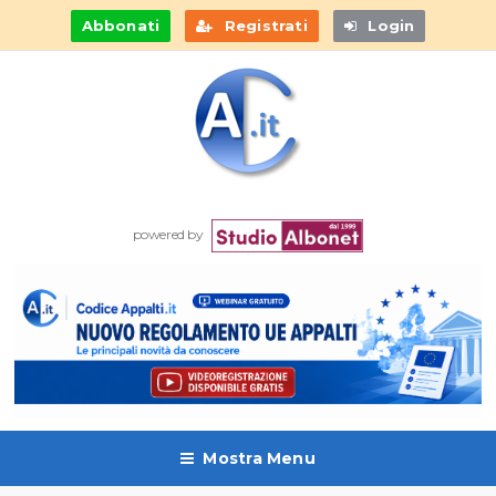
Abbonati
Registrati
Login
powered by
Mostra Menu