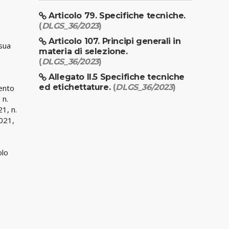
Articolo 79. Specifiche tecniche.
(
DLGS_36/2023
)
Articolo 107. Principi generali in
 sua
materia di selezione.
(
DLGS_36/2023
)
Allegato II.5 Specifiche tecniche
ed etichettature.
(
DLGS_36/2023
)
mento
 n.
21, n.
2021,
olo