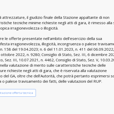
 attrezzature, il giudizio finale della Stazione appaltante di non
istiche tecniche minime richieste negli atti di gara, è rimesso alla
opica irragionevolezza o illogicità.
care le offerte presentate nell'ambito dell'esercizio della sua
nifesta irragionevolezza, illogicità, incongruenza o palese travisa
e n. 158 del 19.04.2023; n. 6 del 11.01.2023, n. 411 del 06.09.2022,
8 ottobre 2022, n. 9280; Consiglio di Stato, Sez. III, 6 dicembre 20
, Sez. III, 10.07.2021, n. 4462, Consiglio di Stato, Sez. V, 10.03.
 nella valutazione di merito sulle caratteristiche tecniche delle
re richieste negli atti di gara, che è riservata alla valutazione
to del GA, oltre che dell'Autorità, che potrà pertanto esprimersi s
a o palese travisamento dei fatti, delle valutazioni del RUP.
tazione offerta tecnica