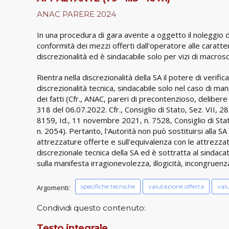
ANAC PARERE 2024
In una procedura di gara avente a oggetto il noleggio di
conformità dei mezzi offerti dall'operatore alle caratter
discrezionalità ed è sindacabile solo per vizi di macrosc
Rientra nella discrezionalità della SA il potere di verifi
discrezionalità tecnica, sindacabile solo nel caso di ma
dei fatti (Cfr., ANAC, pareri di precontenzioso, deliber
318 del 06.07.2022. Cfr., Consiglio di Stato, Sez. VII, 2
8159, Id., 11 novembre 2021, n. 7528, Consiglio di Stato
n. 2054). Pertanto, l'Autorità non può sostituirsi alla SA
attrezzature offerte e sull'equivalenza con le attrezzatu
discrezionale tecnica della SA ed è sottratta al sindaca
sulla manifesta irragionevolezza, illogicità, incongruenz
specifiche tecniche
valutazione offerta
valu
Argomenti:
Condividi questo contenuto:
Testo integrale