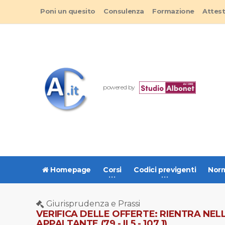
Poni un quesito
Consulenza
Formazione
Attes
powered by
Homepage
Corsi
Codici previgenti
Norm
Giurisprudenza e Prassi
VERIFICA DELLE OFFERTE: RIENTRA NEL
APPALTANTE (79 - II.5 - 107.1)