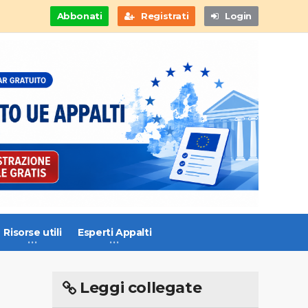
Abbonati
Registrati
Login
Risorse utili
Esperti Appalti
Leggi collegate