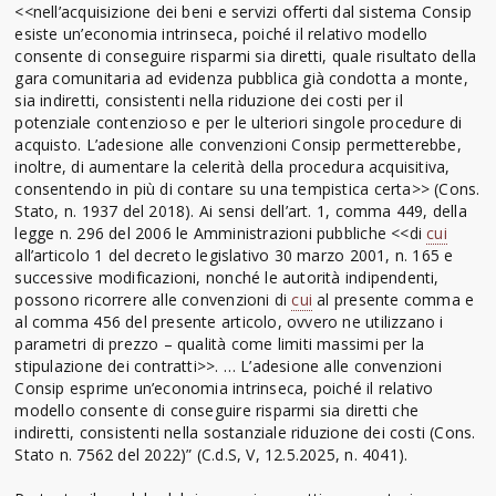
<<nell’acquisizione dei beni e servizi offerti dal sistema Consip
esiste un’economia intrinseca, poiché il relativo modello
consente di conseguire risparmi sia diretti, quale risultato della
gara comunitaria ad evidenza pubblica già condotta a monte,
sia indiretti, consistenti nella riduzione dei costi per il
potenziale contenzioso e per le ulteriori singole procedure di
acquisto. L’adesione alle convenzioni Consip permetterebbe,
inoltre, di aumentare la celerità della procedura acquisitiva,
consentendo in più di contare su una tempistica certa>> (Cons.
Stato, n. 1937 del 2018). Ai sensi dell’art. 1, comma 449, della
legge n. 296 del 2006 le Amministrazioni pubbliche <<di
cui
all’articolo 1 del decreto legislativo 30 marzo 2001, n. 165 e
successive modificazioni, nonché le autorità indipendenti,
possono ricorrere alle convenzioni di
cui
al presente comma e
al comma 456 del presente articolo, ovvero ne utilizzano i
parametri di prezzo – qualità come limiti massimi per la
stipulazione dei contratti>>. … L’adesione alle convenzioni
Consip esprime un’economia intrinseca, poiché il relativo
modello consente di conseguire risparmi sia diretti che
indiretti, consistenti nella sostanziale riduzione dei costi (Cons.
Stato n. 7562 del 2022)” (C.d.S, V, 12.5.2025, n. 4041).