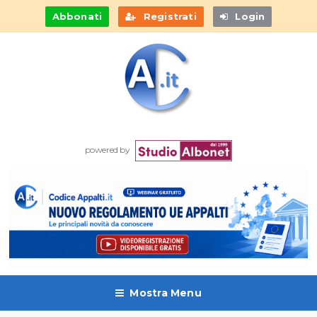
Abbonati
Registrati
Login
powered by
Mostra Menu