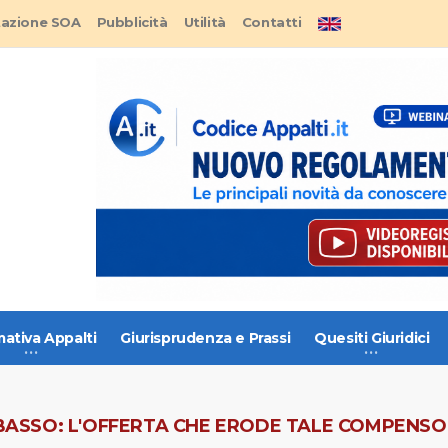
tazione SOA
Pubblicità
Utilità
Contatti
ativa Appalti
Giurisprudenza e Prassi
Quesiti Giuridici
SSO: L'OFFERTA CHE ERODE TALE COMPENSO 