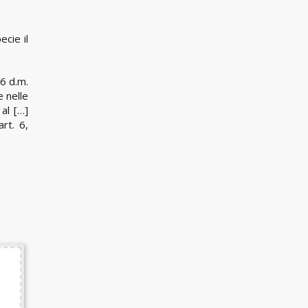
ecie il
 6 d.m.
e nelle
al […]
rt. 6,