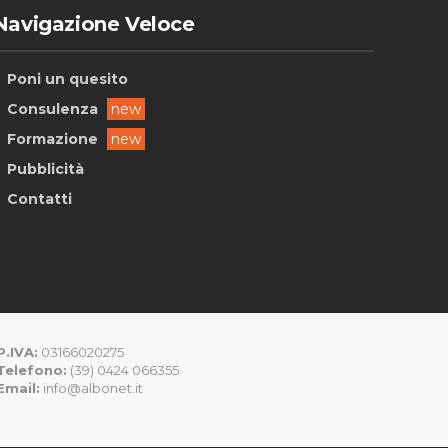
Navigazione Veloce
Poni un quesito
Consulenza
new
Formazione
new
Pubblicità
Contatti
P.IVA:
03166020275
Telefono:
(39) 0424 066355
Email:
info@albonet.it