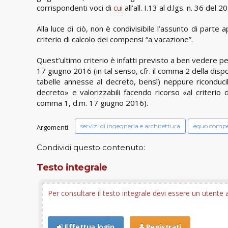
corrispondenti voci di
cui
all’all. I.13 al d.lgs. n. 36 del 
Alla luce di ciò, non è condivisibile l’assunto di parte
criterio di calcolo dei compensi “a vacazione”.
Quest’ultimo criterio è infatti previsto a ben vedere pe
17 giugno 2016 (in tal senso, cfr. il comma 2 della dis
tabelle annesse al decreto, bensì) neppure riconducib
decreto» e valorizzabili facendo ricorso «al criterio 
comma 1, d.m. 17 giugno 2016).
servizi di ingegneria e architettura
equo comp
Argomenti:
Condividi questo contenuto:
Testo integrale
Per consultare il testo integrale devi essere un utent
Effettua login
Registrati