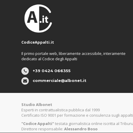
CodiceAppalti.it
Il primo portale web, liberamente accessibile, interamente
dedicato al Codice degli Appalti
+39 0424 066355
commerciale@albonet.it
Studio Albonet
Esperti in contrattualistica pubblica dal 1999
Certificato ISO 9001 per formazione e consulenza sugli appalti
"Codice Appalti"
testata giornalistica online iscritta al Tribu
Direttore responsabile:
Alessandro Boso