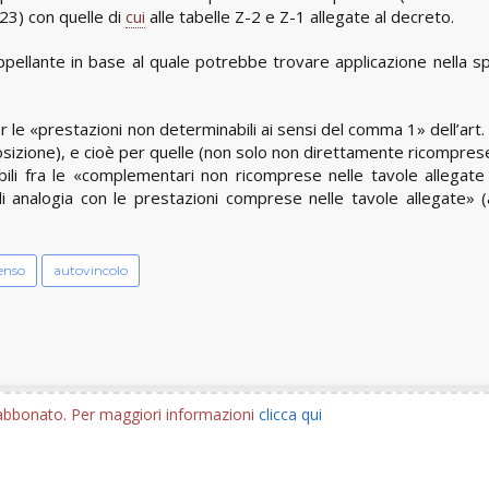
2023) con quelle di
cui
alle tabelle Z-2 e Z-1 allegate al decreto.
 appellante in base al quale potrebbe trovare applicazione nella sp
r le «prestazioni non determinabili ai sensi del comma 1» dell’art.
posizione), e cioè per quelle (non solo non direttamente ricompres
ili fra le «complementari non ricomprese nelle tavole allegate 
di analogia con le prestazioni comprese nelle tavole allegate» (a
enso
autovincolo
e abbonato. Per maggiori informazioni
clicca qui