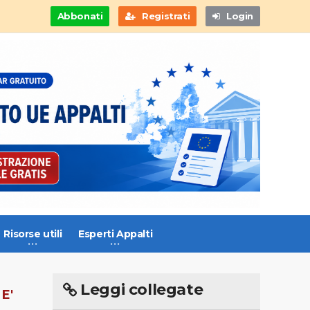
Abbonati
Registrati
Login
Risorse utili
Esperti Appalti
Leggi collegate
E'