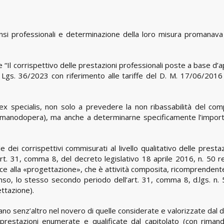
nsi professionali e determinazione della loro misura promanava 
e “Il corrispettivo delle prestazioni professionali poste a base d’
D. Lgs. 36/2023 con riferimento alle tariffe del D. M. 17/06/201
ex specialis, non solo a prevedere la non ribassabilità del co
di manodopera), ma anche a determinarne specificamente l’impor
 dei corrispettivi commisurati al livello qualitativo delle presta
art. 31, comma 8, del decreto legislativo 18 aprile 2016, n. 50 r
erisce alla «progettazione», che è attività composita, ricomprendent
senso, lo stesso secondo periodo dell’art. 31, comma 8, d.lgs. n. 
ettazione).
no senz’altro nel novero di quelle considerate e valorizzate dal 
restazioni enumerate e qualificate dal capitolato (con rimand