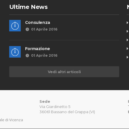
Ultime News
Consulenza
01 Aprile 2016
Formazione
01 Aprile 2016
Vedi altri articoli
Sede
Via Giardinetto 5
36061 Bassano del Grappa (VI)
nale di Vicenza