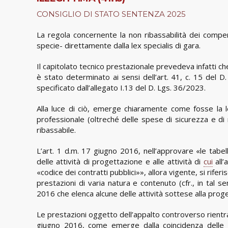
CONSIGLIO DI STATO SENTENZA 2025
La regola concernente la non ribassabilità dei compe
specie- direttamente dalla lex specialis di gara.
Il capitolato tecnico prestazionale prevedeva infatti ch
è stato determinato ai sensi dell’art. 41, c. 15 del 
specificato dall’allegato I.13 del D. Lgs. 36/2023.
Alla luce di ciò, emerge chiaramente come fosse la l
professionale (oltreché delle spese di sicurezza e 
ribassabile.
L’art. 1 d.m. 17 giugno 2016, nell’approvare «le tabelle
delle attività di progettazione e alle attività di
cui
all’
«codice dei contratti pubblici»», allora vigente, si rif
prestazioni di varia natura e contenuto (cfr., in tal 
2016 che elenca alcune delle attività sottese alla prog
Le prestazioni oggetto dell’appalto controverso rientra
giugno 2016, come emerge dalla coincidenza delle p