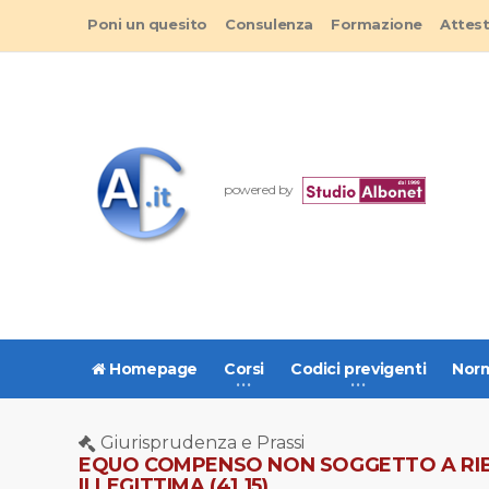
Poni un quesito
Consulenza
Formazione
Attes
powered by
Homepage
Corsi
Codici previgenti
Norm
Giurisprudenza e Prassi
EQUO COMPENSO NON SOGGETTO A RIBA
ILLEGITTIMA (41.15)