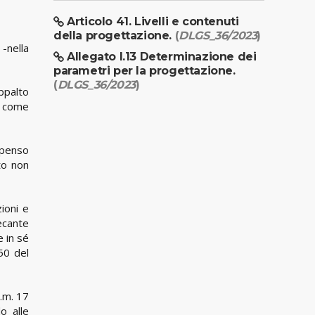
Articolo 41. Livelli e contenuti
della progettazione.
(
DLGS_36/2023
)
-nella
Allegato I.13 Determinazione dei
parametri per la progettazione.
(
DLGS_36/2023
)
appalto
6 come
mpenso
to non
zioni e
ecante
e in sé
50 del
d.m. 17
o alle