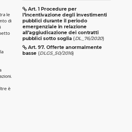
Art. 1 Procedure per
tra le
l'incentivazione degli investimenti
nto di
pubblici durante il periodo
i
emergenziale in relazione
all'aggiudicazione dei contratti
spetto
pubblici sotto soglia
(
DL_76/2020
)
Art. 97. Offerte anormalmente
la
basse
(
DLGS_50/2016
)
a
zioni.
oltre è