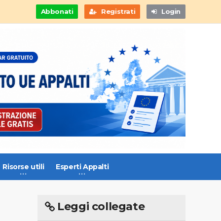
Abbonati
Registrati
Login
Risorse utili
Esperti Appalti
Leggi collegate