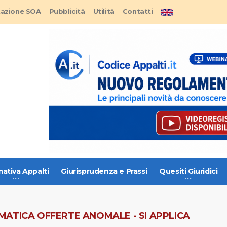
tazione SOA
Pubblicità
Utilità
Contatti
ativa Appalti
Giurisprudenza e Prassi
Quesiti Giuridici
ATICA OFFERTE ANOMALE - SI APPLICA