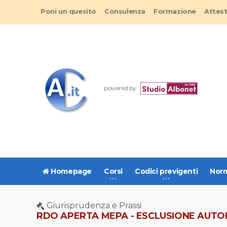
Poni un quesito
Consulenza
Formazione
Attes
powered by
Homepage
Corsi
Codici previgenti
Norm
Giurisprudenza e Prassi
RDO APERTA MEPA - ESCLUSIONE AUTOM