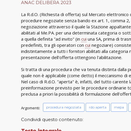
ANAC DELIBERA 2023
La R.d.O. (Richiesta di offerta) sul Mercato elettronico
procedure negoziate senza bando ex art. 1, comma 2, lett
negoziazione attraverso il quale la Stazione appaltante 
abilitati al Me.PA. per una determinata categoria o sott
a quella definita "ad invito" (in
cui
una SA, prima di trasme
predefiniti, tra gli operatori con
cui
negoziare) consiste n
indistintamente a tutti i fornitori abilitati alla categor
presentazione dell'offerta ottengono l'abilitazione.
Si tratta di una procedura che va tenuta distinta dalla 
quale non è applicabile (come detto) il meccanismo di e
Nel caso di R.d.O. "aperta" è, infatti, del tutto carente
preinformazione previsto per le procedure ordinarie to
preclusa a priori la possibilità di formulazione dell'offe
procedura negoziata
rdo aperta
mepa
Argomenti:
Condividi questo contenuto:
Testo integrale