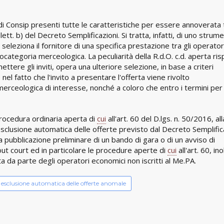
 di Consip presenti tutte le caratteristiche per essere annoverata 
. b) del Decreto Semplificazioni. Si tratta, infatti, di uno strume
seleziona il fornitore di una specifica prestazione tra gli operator
ocategoria merceologica. La peculiarità della R.d.O. c.d. aperta ri
ttere gli inviti, opera una ulteriore selezione, in base a criteri
el fatto che l'invito a presentare l'offerta viene rivolto
ia merceologica di interesse, nonché a coloro che entro i termini per 
procedura ordinaria aperta di
cui
all'art. 60 del D.lgs. n. 50/2016, all
sclusione automatica delle offerte previsto dal Decreto Semplifica
 la pubblicazione preliminare di un bando di gara o di un avviso di
ut court ed in particolare le procedure aperte di
cui
all'art. 60, in
rta da parte degli operatori economici non iscritti al Me.PA.
esclusione automatica delle offerte anomale