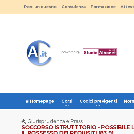
Poni un quesito
Consulenza
Formazione
Attes
powered by
Homepage
Corsi
Codici previgenti
Norm
Giurisprudenza e Prassi
SOCCORSO ISTRUTTTORIO - POSSIBILE 
IL POSSESSO DEI REQUISITI (83.9)