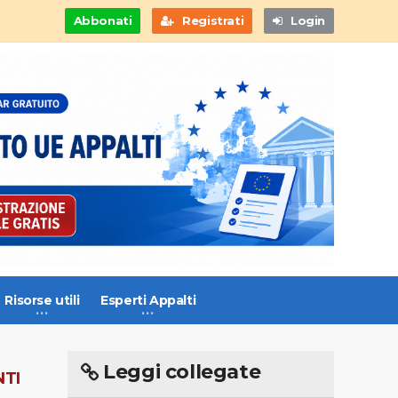
Abbonati
Registrati
Login
Risorse utili
Esperti Appalti
Leggi collegate
NTI