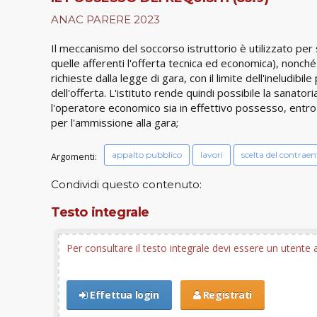
ANAC PARERE 2023
Il meccanismo del soccorso istruttorio è utilizzato pe
quelle afferenti l'offerta tecnica ed economica), nonch
richieste dalla legge di gara, con il limite dell'ineludib
dell'offerta. L'istituto rende quindi possibile la sanatori
l'operatore economico sia in effettivo possesso, entro il
per l'ammissione alla gara;
appalto pubblico
lavori
scelta del contraen
Argomenti:
Condividi questo contenuto:
Testo integrale
Per consultare il testo integrale devi essere un utent
Effettua login
Registrati