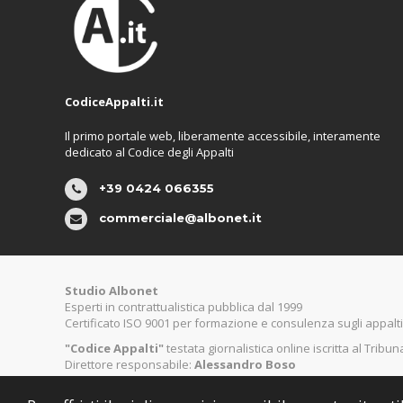
CodiceAppalti.it
Il primo portale web, liberamente accessibile, interamente
dedicato al Codice degli Appalti
+39 0424 066355
commerciale@albonet.it
Studio Albonet
Esperti in contrattualistica pubblica dal 1999
Certificato ISO 9001 per formazione e consulenza sugli appalti
"Codice Appalti"
testata giornalistica online iscritta al Tribu
Direttore responsabile:
Alessandro Boso