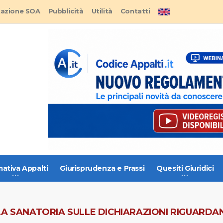
tazione SOA
Pubblicità
Utilità
Contatti
ativa Appalti
Giurisprudenza e Prassi
Quesiti Giuridici
LA SANATORIA SULLE DICHIARAZIONI RIGUARDA