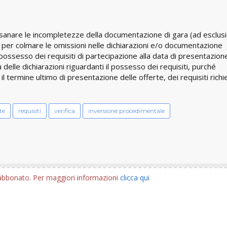
r sanare le incompletezze della documentazione di gara (ad esclusi
é per colmare le omissioni nelle dichiarazioni e/o documentazione
ile possesso dei requisiti di partecipazione alla data di presentazion
a delle dichiarazioni riguardanti il possesso dei requisiti, purché
 termine ultimo di presentazione delle offerte, dei requisiti richi
te
requisiti
verifica
inversione procedimentale
e abbonato. Per maggiori informazioni
clicca qui