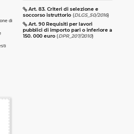
Art. 83. Criteri di selezione e
soccorso istruttorio
(
DLGS_50/2016
)
one di
Art. 90 Requisiti per lavori
pubblici di importo pari o inferiore a
e
150. 000 euro
(
DPR_207/2010
)
esti