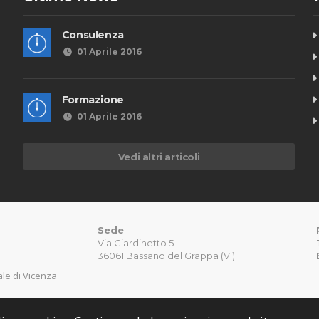
Consulenza
01 Aprile 2016
Formazione
01 Aprile 2016
Vedi altri articoli
Sede
Via Giardinetto 5
36061 Bassano del Grappa (VI)
nale di Vicenza