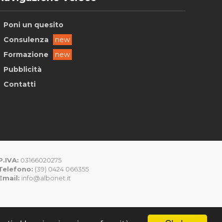
Poni un quesito
Consulenza
new
Formazione
new
Pubblicità
Contatti
P.IVA:
03166020275
Telefono:
(39) 0424 066355
Email:
info@albonet.it