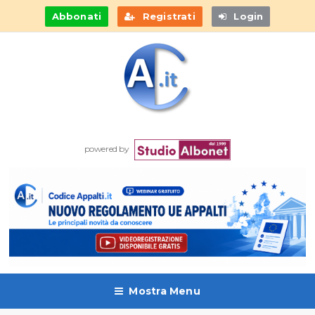
Abbonati
Registrati
Login
powered by
Mostra Menu