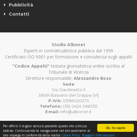
Pubblicità
Contatti
Studio Albonet
Esperti in contrattualistica pubblica dal 1999
Certificato ISO 9001 per formazione e consulenza sugli appalti
"Codice Appalti"
testata giornalistica online iscritta al
Tribunale di Vicenza
Direttore responsabile:
Alessandro Boso
Sede
Via Giardinetto 5
36061 Bassano del Grappa (VI)
P.IVA:
03166020275
Telefono:
(39) 0424 066355
Email:
info@albonet.it
Per offrirti il miglior servizio possibile questo sito utilizza
Ok, ho capito
©
Copyright CodiceAppalti.it. Tutti i diritti riservati.
cookies. Continuando la navigazione nel sito acconsenti al
loro impiego in conformità della nostra
Cookie Policy.
Maggiori Informazioni