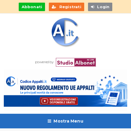
Abbonati
Registrati
Login
powered by
Mostra Menu