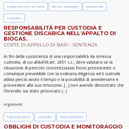
vigilanza non armata
servizi analoghi
esclusione
custodia
RESPONSABILITÀ PER CUSTODIA E
GESTIONE DISCARICA NELL'APPALTO DI
BIOGAS.
CORTE DI APPELLO DI BARI - SENTENZA
Ai fini della sussistenza di una responsabilità da omessa
custodia, di cui all&#39;art. 2051 c.c., deve valutarsi se la
situazione di pericolo concretizzatasi fosse preesistente o
comunque prevedibile con la ordinaria diligenza ed il custode
abbia perciò avuto il tempo e la possibilità di avvedersene e
provvedere alla sua rimozione. [...] non avendo dimostrato che
l’incendio sia stato provocato (...)
Argomenti:
fase esecutiva
custodia
responsabilità
OBBLIGHI DI CUSTODIA E MONITORAGGIO