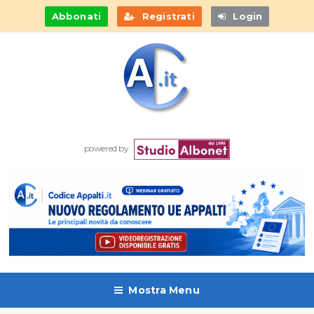
Abbonati
Registrati
Login
powered by
Mostra Menu