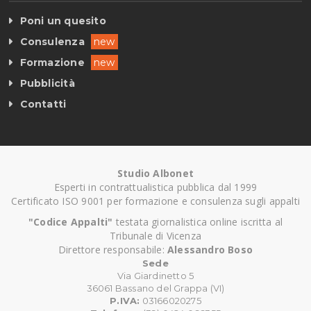
Poni un quesito
Consulenza
new
Formazione
new
Pubblicità
Contatti
Studio Albonet
Esperti in contrattualistica pubblica dal 1999
Certificato ISO 9001 per formazione e consulenza sugli appalti
"Codice Appalti"
testata giornalistica online iscritta al
Tribunale di Vicenza
Direttore responsabile:
Alessandro Boso
Sede
Via Giardinetto 5
36061 Bassano del Grappa (VI)
P.IVA:
03166020275