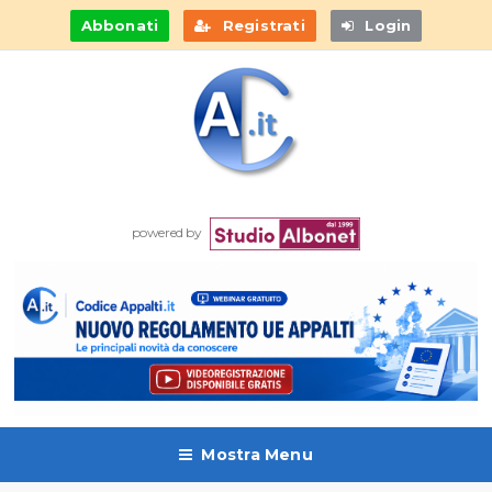
Abbonati
Registrati
Login
powered by
Mostra Menu