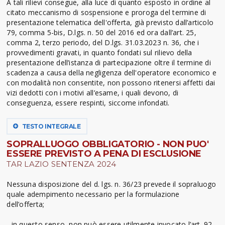
A tali rilievi consegue, alla luce di quanto esposto in ordine al
citato meccanismo di sospensione e proroga del termine di
presentazione telematica dell'offerta, già previsto dall’articolo
79, comma 5-bis, D.lgs. n. 50 del 2016 ed ora dall’art. 25,
comma 2, terzo periodo, del D.lgs. 31.03.2023 n. 36, che i
provvedimenti gravati, in quanto fondati sul rilievo della
presentazione dell’istanza di partecipazione oltre il termine di
scadenza a causa della negligenza dell'operatore economico e
con modalità non consentite, non possono ritenersi affetti dai
vizi dedotti con i motivi all’esame, i quali devono, di
conseguenza, essere respinti, siccome infondati.
TESTO INTEGRALE
SOPRALLUOGO OBBLIGATORIO - NON PUO'
ESSERE PREVISTO A PENA DI ESCLUSIONE
TAR LAZIO SENTENZA 2024
Nessuna disposizione del d. lgs. n. 36/23 prevede il sopraluogo
quale adempimento necessario per la formulazione
dell’offerta;
- in questo senso, non può essere utilmente invocato l’art. 92