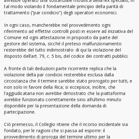
avrebbe operato una sostanziale modifica della lex specialis, in
tal modo violando il fondamentale principio della parità di
trattamento (“par condicio”) degli operatori economici.
In ogni caso, mancherebbe nel provvedimento ogni
riferimento ad effettivi controlli posti in essere ad iniziativa del
Comune ed ogni attestazione in proposito da parte del
gestore del sistema, sicché il preteso malfunzionamento
resterebbe del tutto indimostrato: di qui la violazione del
disposto dell’art. 79, c. 5 bis, del codice dei contratti pubblici.
A fronte di tali deduzioni parte ricorrente replica che la
violazione della par condicio resterebbe esclusa dalla
circostanza che il termine sarebbe stato prorogato per tutti, e
non solo in favore della Rica; si eccepisce, inoltre, che
l’aggiudicataria non avrebbe dimostrato che la piattaforma
avrebbe funzionato correttamente sino all’ultimo minuto
disponibile per la presentazione della domanda di
partecipazione.
Ciò premesso, il Collegio ritiene che il ricorso incidentale sia
fondato, per le ragioni che si passa ad esporre: il
provvedimento di proroga del termine ultimo per la