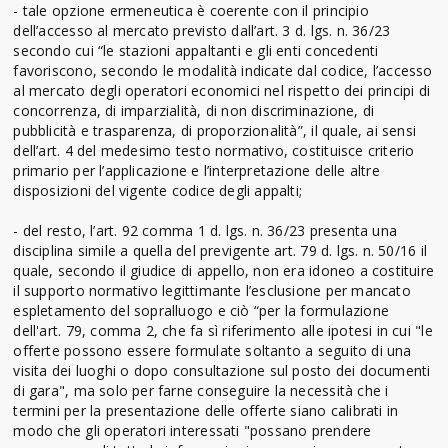
- tale opzione ermeneutica è coerente con il principio
dell’accesso al mercato previsto dall’art. 3 d. lgs. n. 36/23
secondo cui “le stazioni appaltanti e gli enti concedenti
favoriscono, secondo le modalità indicate dal codice, l’accesso
al mercato degli operatori economici nel rispetto dei principi di
concorrenza, di imparzialità, di non discriminazione, di
pubblicità e trasparenza, di proporzionalità”, il quale, ai sensi
dell’art. 4 del medesimo testo normativo, costituisce criterio
primario per l’applicazione e l’interpretazione delle altre
disposizioni del vigente codice degli appalti;
- del resto, l’art. 92 comma 1 d. lgs. n. 36/23 presenta una
disciplina simile a quella del previgente art. 79 d. lgs. n. 50/16 il
quale, secondo il giudice di appello, non era idoneo a costituire
il supporto normativo legittimante l’esclusione per mancato
espletamento del sopralluogo e ciò “per la formulazione
dell'art. 79, comma 2, che fa sì riferimento alle ipotesi in cui "le
offerte possono essere formulate soltanto a seguito di una
visita dei luoghi o dopo consultazione sul posto dei documenti
di gara", ma solo per farne conseguire la necessità che i
termini per la presentazione delle offerte siano calibrati in
modo che gli operatori interessati "possano prendere