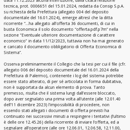
data 11.12.2023 alcuna interruzione, dalla citata relazione
tecnica, prot. 0006651 del 15.01.2024, redatta da Consip S.p.A.
su richiesta della Prefettura (allegato 004 del deposito
documentale del 16.01.2024), emerge altresì che la ditta
ricorrente “…ha allegato all’offerta 36 documenti, di cui in
busta Economica il solo documento “offerta.pdf.p7m” nella
sezione “Eventuale ulteriore documentazione di carattere
economico” in data 11/12/2023, tuttavia non ha mai generato
e caricato il documento obbligatorio di Offerta Economica di
Sistema”.
Osserva preliminarmente il Collegio che la tesi per cui il file (cfr.
allegato 006 del deposito documentale del 16.01.2024 della
Prefettura di Palermo), contenente i log del sistema potrebbe
essere stato alterato, di per sé articolata in forma dubitativa,
non è supportata da alcun elemento di prova. Tanto
premesso, risulta che il sistema lungi dall’essere bloccato,
dopo aver segnalato una prima volta all’utente (alle 12.01.40
dell’11 dicembre 2023) l’impossibilità di procedere, non
essendo stati allegati i documenti di offerta previsti ha
continuato nei successivi minuti a respingere i tentativi (l’ultimo
è delle ore 12.45.26) della ricorrente di inviare l’offerta, ed a
segnalare all’operatore (alle ore 12.06.01, 12.06.58, 12.11.00,