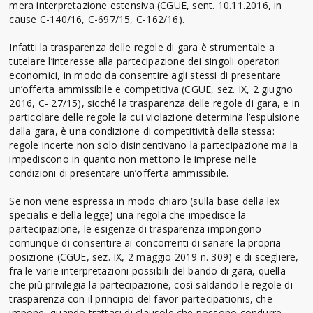
mera interpretazione estensiva (CGUE, sent. 10.11.2016, in
cause C-140/16, C-697/15, C-162/16).
Infatti la trasparenza delle regole di gara è strumentale a
tutelare l’interesse alla partecipazione dei singoli operatori
economici, in modo da consentire agli stessi di presentare
un’offerta ammissibile e competitiva (CGUE, sez. IX, 2 giugno
2016, C- 27/15), sicché la trasparenza delle regole di gara, e in
particolare delle regole la cui violazione determina l’espulsione
dalla gara, è una condizione di competitività della stessa:
regole incerte non solo disincentivano la partecipazione ma la
impediscono in quanto non mettono le imprese nelle
condizioni di presentare un’offerta ammissibile.
Se non viene espressa in modo chiaro (sulla base della lex
specialis e della legge) una regola che impedisce la
partecipazione, le esigenze di trasparenza impongono
comunque di consentire ai concorrenti di sanare la propria
posizione (CGUE, sez. IX, 2 maggio 2019 n. 309) e di scegliere,
fra le varie interpretazioni possibili del bando di gara, quella
che più privilegia la partecipazione, così saldando le regole di
trasparenza con il principio del favor partecipationis, che
impone, quando trattasi di clausole che possono condurre