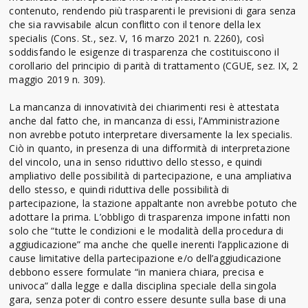
contenuto, rendendo più trasparenti le previsioni di gara senza
che sia ravvisabile alcun conflitto con il tenore della lex
specialis (Cons. St., sez. V, 16 marzo 2021 n. 2260), così
soddisfando le esigenze di trasparenza che costituiscono il
corollario del principio di parità di trattamento (CGUE, sez. IX, 2
maggio 2019 n. 309).
La mancanza di innovatività dei chiarimenti resi è attestata
anche dal fatto che, in mancanza di essi, l’Amministrazione
non avrebbe potuto interpretare diversamente la lex specialis.
Ciò in quanto, in presenza di una difformità di interpretazione
del vincolo, una in senso riduttivo dello stesso, e quindi
ampliativo delle possibilità di partecipazione, e una ampliativa
dello stesso, e quindi riduttiva delle possibilità di
partecipazione, la stazione appaltante non avrebbe potuto che
adottare la prima. L’obbligo di trasparenza impone infatti non
solo che “tutte le condizioni e le modalità della procedura di
aggiudicazione” ma anche che quelle inerenti l’applicazione di
cause limitative della partecipazione e/o dell’aggiudicazione
debbono essere formulate “in maniera chiara, precisa e
univoca” dalla legge e dalla disciplina speciale della singola
gara, senza poter di contro essere desunte sulla base di una