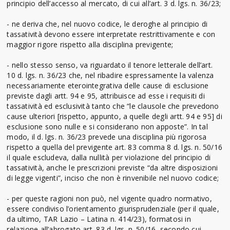
principio dell’accesso al mercato, di cui all’art. 3 d. lgs. n. 36/23;
- ne deriva che, nel nuovo codice, le deroghe al principio di
tassatività devono essere interpretate restrittivamente e con
maggior rigore rispetto alla disciplina previgente;
- nello stesso senso, va riguardato il tenore letterale dell’art.
10 d. lgs. n. 36/23 che, nel ribadire espressamente la valenza
necessariamente eterointegrativa delle cause di esclusione
previste dagli artt. 94 e 95, attribuisce ad esse i requisiti di
tassatività ed esclusività tanto che “le clausole che prevedono
cause ulteriori [rispetto, appunto, a quelle degli artt. 94 e 95] di
esclusione sono nulle e si considerano non apposte”. In tal
modo, il d. lgs. n. 36/23 prevede una disciplina più rigorosa
rispetto a quella del previgente art. 83 comma 8 d. lgs. n. 50/16
il quale escludeva, dalla nullità per violazione del principio di
tassatività, anche le prescrizioni previste “da altre disposizioni
di legge vigenti”, inciso che non è rinvenibile nel nuovo codice;
- per queste ragioni non può, nel vigente quadro normativo,
essere condiviso l’orientamento giurisprudenziale (per il quale,
da ultimo, TAR Lazio – Latina n. 414/23), formatosi in
relazione all’abrogato art. 83 d. lgs. n. 50/16, secondo cui