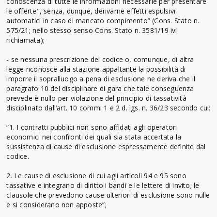
conoscenza di tutte le informazioni necessarie per presentare
le offerte", senza, dunque, derivarne effetti espulsivi
automatici in caso di mancato compimento” (Cons. Stato n.
575/21; nello stesso senso Cons. Stato n. 3581/19 ivi
richiamata);
- se nessuna prescrizione del codice o, comunque, di altra
legge riconosce alla stazione appaltante la possibilità di
imporre il sopralluogo a pena di esclusione ne deriva che il
paragrafo 10 del disciplinare di gara che tale conseguenza
prevede è nullo per violazione del principio di tassatività
disciplinato dall’art. 10 commi 1 e 2 d. lgs. n. 36/23 secondo cui:
“1. I contratti pubblici non sono affidati agli operatori
economici nei confronti dei quali sia stata accertata la
sussistenza di cause di esclusione espressamente definite dal
codice.
2. Le cause di esclusione di cui agli articoli 94 e 95 sono
tassative e integrano di diritto i bandi e le lettere di invito; le
clausole che prevedono cause ulteriori di esclusione sono nulle
e si considerano non apposte”;