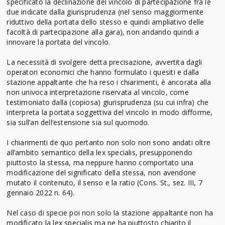
specificato la declinazione del vincolo di partecipazione fra le
due indicate dalla giurisprudenza (nel senso maggiormente
riduttivo della portata dello stesso e quindi ampliativo delle
facoltà di partecipazione alla gara), non andando quindi a
innovare la portata del vincolo.
La necessità di svolgere detta precisazione, avvertita dagli
operatori economici che hanno formulato i quesiti e dalla
stazione appaltante che ha reso i chiarimenti, è ancorata alla
non univoca interpretazione riservata al vincolo, come
testimoniato dalla (copiosa) giurisprudenza (su cui infra) che
interpreta la portata soggettiva del vincolo in modo difforme,
sia sull’an dell’estensione sia sul quomodo.
I chiarimenti de quo pertanto non solo non sono andati oltre
all’ambito semantico della lex specialis, presupponendo
piuttosto la stessa, ma neppure hanno comportato una
modificazione del significato della stessa, non avendone
mutato il contenuto, il senso e la ratio (Cons. St., sez. III, 7
gennaio 2022 n. 64).
Nel caso di specie poi non solo la stazione appaltante non ha
modificato la lex specialis ma ne ha piuttosto chiarito il