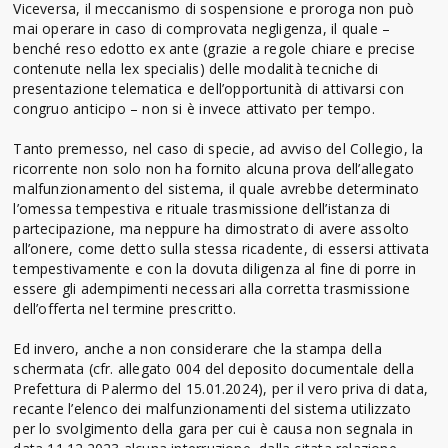
Viceversa, il meccanismo di sospensione e proroga non può
mai operare in caso di comprovata negligenza, il quale –
benché reso edotto ex ante (grazie a regole chiare e precise
contenute nella lex specialis) delle modalità tecniche di
presentazione telematica e dell’opportunità di attivarsi con
congruo anticipo – non si è invece attivato per tempo.
Tanto premesso, nel caso di specie, ad avviso del Collegio, la
ricorrente non solo non ha fornito alcuna prova dell’allegato
malfunzionamento del sistema, il quale avrebbe determinato
l’omessa tempestiva e rituale trasmissione dell’istanza di
partecipazione, ma neppure ha dimostrato di avere assolto
all’onere, come detto sulla stessa ricadente, di essersi attivata
tempestivamente e con la dovuta diligenza al fine di porre in
essere gli adempimenti necessari alla corretta trasmissione
dell’offerta nel termine prescritto.
Ed invero, anche a non considerare che la stampa della
schermata (cfr. allegato 004 del deposito documentale della
Prefettura di Palermo del 15.01.2024), per il vero priva di data,
recante l’elenco dei malfunzionamenti del sistema utilizzato
per lo svolgimento della gara per cui è causa non segnala in