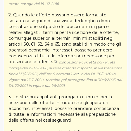
errata corrige del 15-07-2016
2. Quando le offerte possono essere formulate
soltanto a seguito di una visita dei luoghi o dopo
consultazione sul posto dei documenti di gara e
relativi allegati, i termini per la ricezione delle offerte,
comunque superiori ai termini minimi stabiliti negli
articoli 60, 61, 62, 64 e 65, sono stabiliti in modo che gli
operatori economici interessati possano prendere
conoscenza di tutte le informazioni necessarie per
presentare le offerte.
disposizione corretta con errata
corrige del 15-07-2016; si veda quando disposto, in via transitoria
fino al 31/12/2021, dall’art.8 comma 1 lett. b del DL 76/2020 in
vigore dal 17-7-2020, termine poi prorogato fino al 30/6/2023 dal
DL 77/2021 in vigore dal 1/6/2021
3. Le stazioni appaltanti prorogano i termini per la
ricezione delle offerte in modo che gli operatori
economici interessati possano prendere conoscenza
di tutte le informazioni necessarie alla preparazione
delle offerte nei casi seguenti: