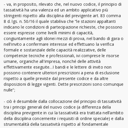
- va, in proposito, rilevato che, nel nuovo codice, il principio di
tassatività ha una valenza ed un ambito applicativo più
stringenti rispetto alla disciplina del previgente art. 83 comma
8 d. lgs. n. 50/16 il quale stabiliva che “le stazioni appaltanti
indicano le condizioni di partecipazione richieste, che possono
essere espresse come livelli minimi di capacità,
congiuntamente agli idonei mezzi di prova, nel bando di gara o
nell'invito a confermare interesse ed effettuano la verifica
formale e sostanziale delle capacità realizzative, delle
competenze tecniche e professionali, ivi comprese le risorse
umane, organiche all'impresa, nonché delle attività
effettivamente eseguite…I bandi e le lettere di invito non
possono contenere ulteriori prescrizioni a pena di esclusione
rispetto a quelle previste dal presente codice e da altre
disposizioni di legge vigenti. Dette prescrizioni sono comunque
nulle”;
- ciò è desumibile dalla collocazione del principio di tassatività
tra i principi generali del nuovo codice (a differenza della
disciplina previgente in cui la tassatività era trattata nell’ambito
della disciplina concernente i requisiti di ordine speciale) e dalla
strumentalità della tassatività rispetto al fondamentale