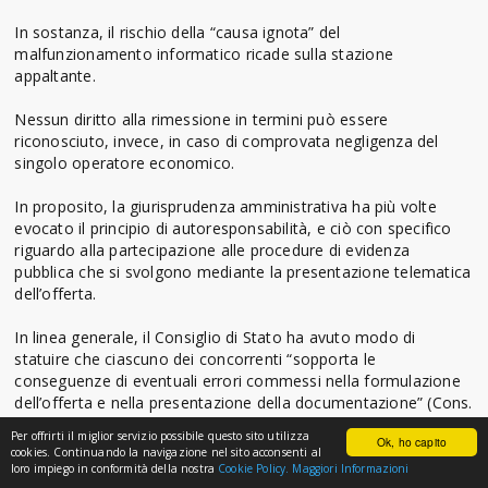
In sostanza, il rischio della “causa ignota” del
malfunzionamento informatico ricade sulla stazione
appaltante.
Nessun diritto alla rimessione in termini può essere
riconosciuto, invece, in caso di comprovata negligenza del
singolo operatore economico.
In proposito, la giurisprudenza amministrativa ha più volte
evocato il principio di autoresponsabilità, e ciò con specifico
riguardo alla partecipazione alle procedure di evidenza
pubblica che si svolgono mediante la presentazione telematica
dell’offerta.
In linea generale, il Consiglio di Stato ha avuto modo di
statuire che ciascuno dei concorrenti “sopporta le
conseguenze di eventuali errori commessi nella formulazione
dell’offerta e nella presentazione della documentazione” (Cons.
Stato, Adunanza Plenaria, 25 febbraio 2014 n. 9).
Per offrirti il miglior servizio possibile questo sito utilizza
Ok, ho capito
cookies. Continuando la navigazione nel sito acconsenti al
Nello specifico, con particolare riferimento alle gare che
loro impiego in conformità della nostra
Cookie Policy.
Maggiori Informazioni