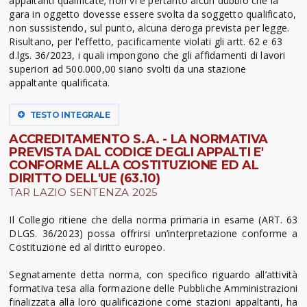
appaltanti qualificate; non vi è pertanto alcun dubbio che la
gara in oggetto dovesse essere svolta da soggetto qualificato,
non sussistendo, sul punto, alcuna deroga prevista per legge.
Risultano, per l'effetto, pacificamente violati gli artt. 62 e 63
d.lgs. 36/2023, i quali impongono che gli affidamenti di lavori
superiori ad 500.000,00 siano svolti da una stazione
appaltante qualificata.
TESTO INTEGRALE
ACCREDITAMENTO S.A. - LA NORMATIVA
PREVISTA DAL CODICE DEGLI APPALTI E'
CONFORME ALLA COSTITUZIONE ED AL
DIRITTO DELL'UE (63.10)
TAR LAZIO SENTENZA 2025
Il Collegio ritiene che della norma primaria in esame (ART. 63
DLGS. 36/2023) possa offrirsi un’interpretazione conforme a
Costituzione ed al diritto europeo.
Segnatamente detta norma, con specifico riguardo all’attività
formativa tesa alla formazione delle Pubbliche Amministrazioni
finalizzata alla loro qualificazione come stazioni appaltanti, ha