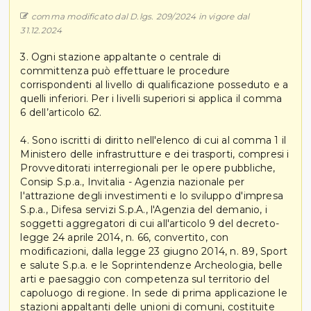
comma modificato dal D.lgs. 209/2024 in vigore dal
31.12.2024
3. Ogni stazione appaltante o centrale di
committenza può effettuare le procedure
corrispondenti al livello di qualificazione posseduto e a
quelli inferiori. Per i livelli superiori si applica il comma
6 dell’articolo 62.
4. Sono iscritti di diritto nell'elenco di cui al comma 1 il
Ministero delle infrastrutture e dei trasporti, compresi i
Provveditorati interregionali per le opere pubbliche,
Consip S.p.a., Invitalia - Agenzia nazionale per
l'attrazione degli investimenti e lo sviluppo d'impresa
S.p.a., Difesa servizi S.p.A., l'Agenzia del demanio, i
soggetti aggregatori di cui all'articolo 9 del decreto-
legge 24 aprile 2014, n. 66, convertito, con
modificazioni, dalla legge 23 giugno 2014, n. 89, Sport
e salute S.p.a. e le Soprintendenze Archeologia, belle
arti e paesaggio con competenza sul territorio del
capoluogo di regione. In sede di prima applicazione le
stazioni appaltanti delle unioni di comuni, costituite