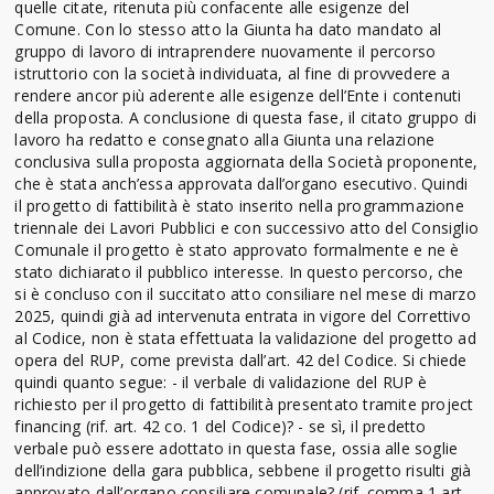
quelle citate, ritenuta più confacente alle esigenze del
Comune. Con lo stesso atto la Giunta ha dato mandato al
gruppo di lavoro di intraprendere nuovamente il percorso
istruttorio con la società individuata, al fine di provvedere a
rendere ancor più aderente alle esigenze dell’Ente i contenuti
della proposta. A conclusione di questa fase, il citato gruppo di
lavoro ha redatto e consegnato alla Giunta una relazione
conclusiva sulla proposta aggiornata della Società proponente,
che è stata anch’essa approvata dall’organo esecutivo. Quindi
il progetto di fattibilità è stato inserito nella programmazione
triennale dei Lavori Pubblici e con successivo atto del Consiglio
Comunale il progetto è stato approvato formalmente e ne è
stato dichiarato il pubblico interesse. In questo percorso, che
si è concluso con il succitato atto consiliare nel mese di marzo
2025, quindi già ad intervenuta entrata in vigore del Correttivo
al Codice, non è stata effettuata la validazione del progetto ad
opera del RUP, come prevista dall’art. 42 del Codice. Si chiede
quindi quanto segue: - il verbale di validazione del RUP è
richiesto per il progetto di fattibilità presentato tramite project
financing (rif. art. 42 co. 1 del Codice)? - se sì, il predetto
verbale può essere adottato in questa fase, ossia alle soglie
dell’indizione della gara pubblica, sebbene il progetto risulti già
approvato dall’organo consiliare comunale? (rif. comma 1 art.