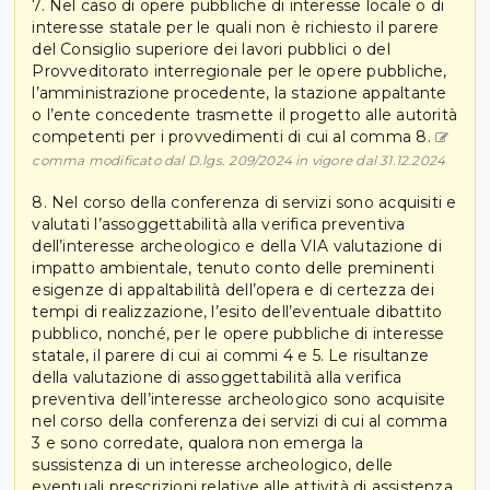
7. Nel caso di opere pubbliche di interesse locale o di
interesse statale per le quali non è richiesto il parere
del Consiglio superiore dei lavori pubblici o del
Provveditorato interregionale per le opere pubbliche,
l’amministrazione procedente, la stazione appaltante
o l’ente concedente trasmette il progetto alle autorità
competenti per i provvedimenti di cui al comma 8.
comma modificato dal D.lgs. 209/2024 in vigore dal 31.12.2024
8. Nel corso della conferenza di servizi sono acquisiti e
valutati l’assoggettabilità alla verifica preventiva
dell’interesse archeologico e della VIA valutazione di
impatto ambientale, tenuto conto delle preminenti
esigenze di appaltabilità dell’opera e di certezza dei
tempi di realizzazione, l’esito dell’eventuale dibattito
pubblico, nonché, per le opere pubbliche di interesse
statale, il parere di cui ai commi 4 e 5. Le risultanze
della valutazione di assoggettabilità alla verifica
preventiva dell’interesse archeologico sono acquisite
nel corso della conferenza dei servizi di cui al comma
3 e sono corredate, qualora non emerga la
sussistenza di un interesse archeologico, delle
eventuali prescrizioni relative alle attività di assistenza