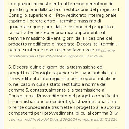
integrazioni richieste entro il termine perentorio di
quindici giorni dalla data di restituzione del progetto. Il
Consiglio superiore o il Provveditorato interregionale
esprime il parere entro il termine massimo di
quarantacinque giorni dalla ricezione del progetto di
fattibilità tecnica ed economica oppure entro il
termine massimo di venti giorni dalla ricezione del
progetto modificato o integrato. Decorsi tali termini, il
parere si intende reso in senso favorevole.
comma
modificato dal D.lgs. 209/2024 in vigore dal 31.12.2024
6. Decorsi quindici giorni dalla trasmissione del
progetto al Consiglio superiore dei lavori pubblici o al
Provveditorato interregionale per le opere pubbliche
o, nel caso in cui sia stato restituito a norma del
comma 5, contestualmente alla trasmissione al
Consiglio o al Provveditorato del progetto modificato,
l’amministrazione procedente, la stazione appaltante
o l’ente concedente trasmette il progetto alle autorità
competenti per i provvedimenti di cui al comma 8.
comma modificato dal D.lgs. 209/2024 in vigore dal 31.12.2024