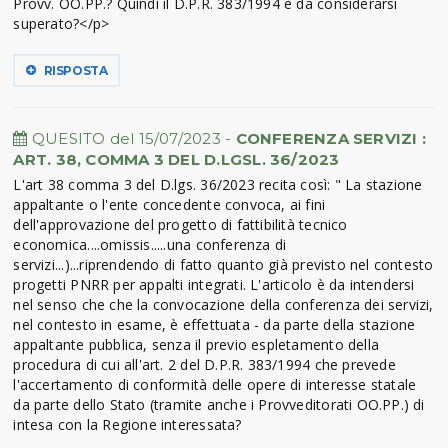
Provv. OO.PP.? Quindi il D.P.R. 383/1994 è da considerarsi
superato?</p>
RISPOSTA
QUESITO del 15/07/2023 -
CONFERENZA SERVIZI :
ART. 38, COMMA 3 DEL D.LGSL. 36/2023
L'art 38 comma 3 del D.lgs. 36/2023 recita così: " La stazione
appaltante o l'ente concedente convoca, ai fini
dell'approvazione del progetto di fattibilità tecnico
economica....omissis.....una conferenza di
servizi...)...riprendendo di fatto quanto già previsto nel contesto
progetti PNRR per appalti integrati. L'articolo è da intendersi
nel senso che che la convocazione della conferenza dei servizi,
nel contesto in esame, è effettuata - da parte della stazione
appaltante pubblica, senza il previo espletamento della
procedura di cui all'art. 2 del D.P.R. 383/1994 che prevede
l'accertamento di conformità delle opere di interesse statale
da parte dello Stato (tramite anche i Provveditorati OO.PP.) di
intesa con la Regione interessata?