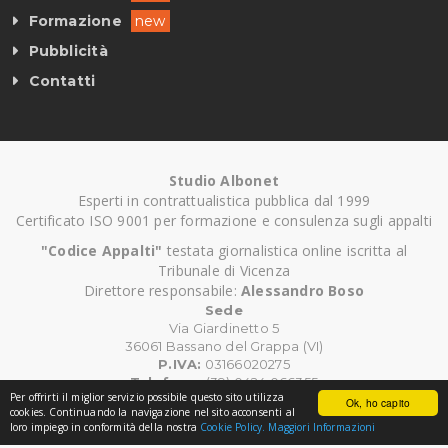
Formazione
new
Pubblicità
Contatti
Studio Albonet
Esperti in contrattualistica pubblica dal 1999
Certificato ISO 9001 per formazione e consulenza sugli appalti
"Codice Appalti"
testata giornalistica online iscritta al
Tribunale di Vicenza
Direttore responsabile:
Alessandro Boso
Sede
Via Giardinetto 5
36061 Bassano del Grappa (VI)
P.IVA:
03166020275
Telefono:
(39) 0424 066355
Per offrirti il miglior servizio possibile questo sito utilizza
Email:
info@albonet.it
Ok, ho capito
cookies. Continuando la navigazione nel sito acconsenti al
loro impiego in conformità della nostra
Cookie Policy.
Maggiori Informazioni