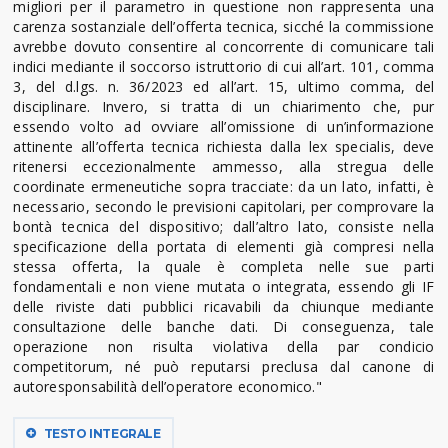
migliori per il parametro in questione non rappresenta una
carenza sostanziale dell’offerta tecnica, sicché la commissione
avrebbe dovuto consentire al concorrente di comunicare tali
indici mediante il soccorso istruttorio di cui all’art. 101, comma
3, del d.lgs. n. 36/2023 ed all’art. 15, ultimo comma, del
disciplinare. Invero, si tratta di un chiarimento che, pur
essendo volto ad ovviare all’omissione di un’informazione
attinente all’offerta tecnica richiesta dalla lex specialis, deve
ritenersi eccezionalmente ammesso, alla stregua delle
coordinate ermeneutiche sopra tracciate: da un lato, infatti, è
necessario, secondo le previsioni capitolari, per comprovare la
bontà tecnica del dispositivo; dall’altro lato, consiste nella
specificazione della portata di elementi già compresi nella
stessa offerta, la quale è completa nelle sue parti
fondamentali e non viene mutata o integrata, essendo gli IF
delle riviste dati pubblici ricavabili da chiunque mediante
consultazione delle banche dati. Di conseguenza, tale
operazione non risulta violativa della par condicio
competitorum, né può reputarsi preclusa dal canone di
autoresponsabilità dell’operatore economico."
TESTO INTEGRALE