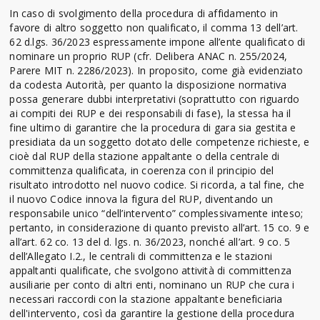
In caso di svolgimento della procedura di affidamento in
favore di altro soggetto non qualificato, il comma 13 dell’art.
62 d.lgs. 36/2023 espressamente impone all’ente qualificato di
nominare un proprio RUP (cfr. Delibera ANAC n. 255/2024,
Parere MIT n. 2286/2023). In proposito, come già evidenziato
da codesta Autorità, per quanto la disposizione normativa
possa generare dubbi interpretativi (soprattutto con riguardo
ai compiti dei RUP e dei responsabili di fase), la stessa ha il
fine ultimo di garantire che la procedura di gara sia gestita e
presidiata da un soggetto dotato delle competenze richieste, e
cioè dal RUP della stazione appaltante o della centrale di
committenza qualificata, in coerenza con il principio del
risultato introdotto nel nuovo codice. Si ricorda, a tal fine, che
il nuovo Codice innova la figura del RUP, diventando un
responsabile unico “dell’intervento” complessivamente inteso;
pertanto, in considerazione di quanto previsto all’art. 15 co. 9 e
all’art. 62 co. 13 del d. lgs. n. 36/2023, nonché all’art. 9 co. 5
dell’Allegato I.2., le centrali di committenza e le stazioni
appaltanti qualificate, che svolgono attività di committenza
ausiliarie per conto di altri enti, nominano un RUP che cura i
necessari raccordi con la stazione appaltante beneficiaria
dell'intervento, così da garantire la gestione della procedura