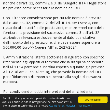
nonché dall'art. 32, commi 2 e 3, dell'Allegato II.14 il legislatore
ha previsto come necessaria la nomina del DEC.
Con l'ulteriore considerazione per cui tale nomina è prevista
dal citato art. 32, comma 2, dell'All. II. 14, per i servizi, con
riguardo alla qualità delle prestazioni, mentre <<nel caso delle
forniture, la previsione del successivo comma 3 dell'art. 32
attribuisce rilevanza esclusivamente al dato quantitativo
dell'importo della prestazione, che deve essere superiore a
500.000,00 Euro>> (parere MIT n. 2627/2024).
L'Amministrazione istante sottolinea al riguardo con specifico
riferimento agli appalti di fornitura che la disciplina contenuta
nell'All.11.14 parrebbe superflua rispetto a quanto già previsto
All. I.2, all'art. 8, co. 4 lett. a), che prevede la nomina del DEC
per affidamento di importo superiore alla soglia di rilevanza
europea.
Pur condividendo i dubbi interpretativi della richiedente,
derivanti dalla stratificazione delle disposizioni dedicate alla
Per offrirti il miglior servizio possibile questo sito utilizza
Ok, ho capito
nomina del DEC negli appalti di servizi e forniture, si ritiene che
cookies. Continuando la navigazione nel sito acconsenti al
a norma dell'art. 32 dell'All. II.14 del Codice, per i contratti di
loro impiego in conformità della nostra
Cookie Policy.
Maggiori Informazioni