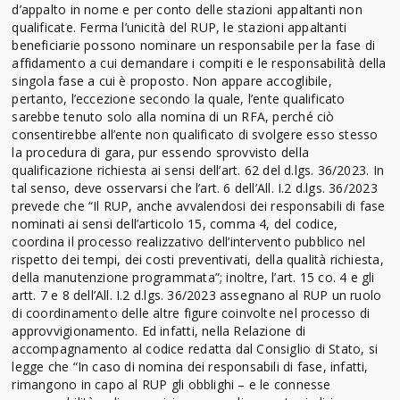
d’appalto in nome e per conto delle stazioni appaltanti non
qualificate. Ferma l’unicità del RUP, le stazioni appaltanti
beneficiarie possono nominare un responsabile per la fase di
affidamento a cui demandare i compiti e le responsabilità della
singola fase a cui è proposto. Non appare accoglibile,
pertanto, l’eccezione secondo la quale, l’ente qualificato
sarebbe tenuto solo alla nomina di un RFA, perché ciò
consentirebbe all’ente non qualificato di svolgere esso stesso
la procedura di gara, pur essendo sprovvisto della
qualificazione richiesta ai sensi dell’art. 62 del d.lgs. 36/2023. In
tal senso, deve osservarsi che l’art. 6 dell’All. I.2 d.lgs. 36/2023
prevede che “Il RUP, anche avvalendosi dei responsabili di fase
nominati ai sensi dell’articolo 15, comma 4, del codice,
coordina il processo realizzativo dell’intervento pubblico nel
rispetto dei tempi, dei costi preventivati, della qualità richiesta,
della manutenzione programmata”; inoltre, l’art. 15 co. 4 e gli
artt. 7 e 8 dell’All. I.2 d.lgs. 36/2023 assegnano al RUP un ruolo
di coordinamento delle altre figure coinvolte nel processo di
approvvigionamento. Ed infatti, nella Relazione di
accompagnamento al codice redatta dal Consiglio di Stato, si
legge che “In caso di nomina dei responsabili di fase, infatti,
rimangono in capo al RUP gli obblighi – e le connesse