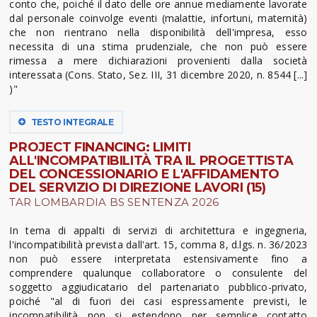
conto che, poiché il dato delle ore annue mediamente lavorate
dal personale coinvolge eventi (malattie, infortuni, maternità)
che non rientrano nella disponibilità dell'impresa, esso
necessita di una stima prudenziale, che non può essere
rimessa a mere dichiarazioni provenienti dalla società
interessata (Cons. Stato, Sez. III, 31 dicembre 2020, n. 8544 [...]
)"
TESTO INTEGRALE
PROJECT FINANCING: LIMITI
ALL'INCOMPATIBILITÀ TRA IL PROGETTISTA
DEL CONCESSIONARIO E L'AFFIDAMENTO
DEL SERVIZIO DI DIREZIONE LAVORI (15)
TAR LOMBARDIA BS SENTENZA 2026
In tema di appalti di servizi di architettura e ingegneria,
l'incompatibilità prevista dall'art. 15, comma 8, d.lgs. n. 36/2023
non può essere interpretata estensivamente fino a
comprendere qualunque collaboratore o consulente del
soggetto aggiudicatario del partenariato pubblico-privato,
poiché "al di fuori dei casi espressamente previsti, le
incompatibilità non si estendono per semplice contatto