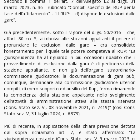
Secondo il comma 1 dell’art. 7 dell’Allegato I.2 al d.lgs. 31
marzo 2023, n. 36 - rubricato “Compiti specifici del RUP per la
fase dell’affidamento” - “Il RUP:… d) dispone le esclusioni dalle
gare”.
Già precedentemente, sotto il vigore del d.lgs. 50/2016 – che,
all’art. 80 co. 5, attribuiva alle stazioni appaltanti il potere di
pronunciare le esclusioni dalle gare – era consolidato
l’orientamento per il quale tale potere competeva al RUP: “La
giurisprudenza ha al riguardo in più occasioni ribadito che il
provvedimento di esclusione dalla gara è di pertinenza della
stazione appaltante, e non già dell’organo straordinario-
commissione giudicatrice; la documentazione di gara può,
comunque, demandare alla commissione giudicatrice ulteriori
compiti, di mero supporto ed ausilio del Rup, ferma rimanendo
la competenza della stazione appaltante nello svolgimento
dell’attività di amministrazione attiva alla stessa riservata
(Cons. Stato sez. VI, 08 novembre 2021, n. 7419)” (così Cons.
Stato sez. V, 31 luglio 2024, n. 6873).
Più di recente, in applicazione della chiara previsione dettata
dal sopra richiamato art. 7, è stato affermato: “La
giurisprudenza costante (Cons. Stato, sez. V, 9 marzo 2023, n.