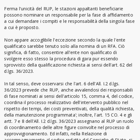
Ferma l'unicità del RUP, le stazioni appaltanti beneficiarie
possono nominare un responsabile per la fase di affidamento
a cui demandare i compiti e le responsabilità della singola fase
a cui è proposto.
Non appare accoglibile l'eccezione secondo la quale l'ente
qualificato sarebbe tenuto solo alla nomina di un RFA. Ciò
significa, di fatto, consentire all'ente non qualificato di
svolgere esso stesso la procedura di gara pur essendo
sprovvisto della qualificazione richiesta ai sensi dell'art. 62 del
d.lgs. 36/2023.
In tal senso, deve osservarsi che l'art. 6 dell'All. I.2 d.lgs.
36/2023 prevede che RUP, anche avvalendosi dei responsabili
di fase nominati ai sensi dell'articolo 15, comma 4, del codice,
coordina il processo realizzativo dell'intervento pubblico nel
rispetto dei tempi, dei costi preventivati, della qualità richiesta,
della manutenzione programmata'; inoltre, l'art. 15 CO. 4 e gli
artt. 7 e 8 dell'All. I.2 d.lgs. 36/2023 assegnano al RUP un ruolo
di coordinamento delle altre figure coinvolte nel processo di
approvvigionamento. Ed infatti, nella Relazione di
accompagnamento al codice redatta dal Consiglio di Stato, si