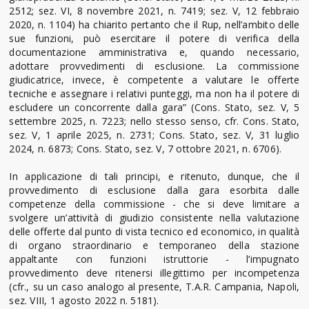
2512; sez. VI, 8 novembre 2021, n. 7419; sez. V, 12 febbraio
2020, n. 1104) ha chiarito pertanto che il Rup, nell’ambito delle
sue funzioni, può esercitare il potere di verifica della
documentazione amministrativa e, quando necessario,
adottare provvedimenti di esclusione. La commissione
giudicatrice, invece, è competente a valutare le offerte
tecniche e assegnare i relativi punteggi, ma non ha il potere di
escludere un concorrente dalla gara” (Cons. Stato, sez. V, 5
settembre 2025, n. 7223; nello stesso senso, cfr. Cons. Stato,
sez. V, 1 aprile 2025, n. 2731; Cons. Stato, sez. V, 31 luglio
2024, n. 6873; Cons. Stato, sez. V, 7 ottobre 2021, n. 6706).
In applicazione di tali principi, e ritenuto, dunque, che il
provvedimento di esclusione dalla gara esorbita dalle
competenze della commissione - che si deve limitare a
svolgere un’attività di giudizio consistente nella valutazione
delle offerte dal punto di vista tecnico ed economico, in qualità
di organo straordinario e temporaneo della stazione
appaltante con funzioni istruttorie - l’impugnato
provvedimento deve ritenersi illegittimo per incompetenza
(cfr., su un caso analogo al presente, T.A.R. Campania, Napoli,
sez. VIII, 1 agosto 2022 n. 5181).