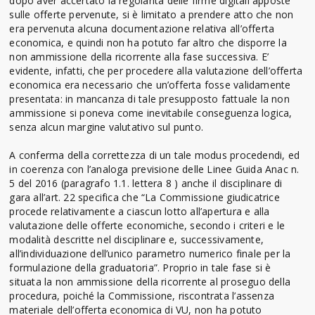
dopo aver accertato la regolarità delle firme digitali apposte
sulle offerte pervenute, si è limitato a prendere atto che non
era pervenuta alcuna documentazione relativa all’offerta
economica, e quindi non ha potuto far altro che disporre la
non ammissione della ricorrente alla fase successiva. E’
evidente, infatti, che per procedere alla valutazione dell’offerta
economica era necessario che un’offerta fosse validamente
presentata: in mancanza di tale presupposto fattuale la non
ammissione si poneva come inevitabile conseguenza logica,
senza alcun margine valutativo sul punto.
A conferma della correttezza di un tale modus procedendi, ed
in coerenza con l’analoga previsione delle Linee Guida Anac n.
5 del 2016 (paragrafo 1.1. lettera 8 ) anche il disciplinare di
gara all’art. 22 specifica che “La Commissione giudicatrice
procede relativamente a ciascun lotto all’apertura e alla
valutazione delle offerte economiche, secondo i criteri e le
modalità descritte nel disciplinare e, successivamente,
all’individuazione dell’unico parametro numerico finale per la
formulazione della graduatoria”. Proprio in tale fase si è
situata la non ammissione della ricorrente al proseguo della
procedura, poiché la Commissione, riscontrata l’assenza
materiale dell’offerta economica di VU, non ha potuto