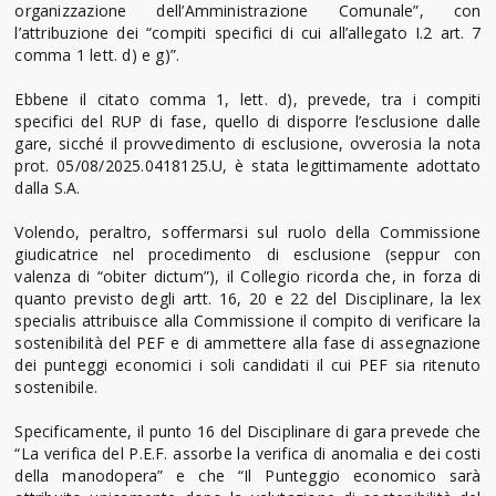
organizzazione dell’Amministrazione Comunale”, con
l’attribuzione dei “compiti specifici di cui all’allegato I.2 art. 7
comma 1 lett. d) e g)”.
Ebbene il citato comma 1, lett. d), prevede, tra i compiti
specifici del RUP di fase, quello di disporre l’esclusione dalle
gare, sicché il provvedimento di esclusione, ovverosia la nota
prot. 05/08/2025.0418125.U, è stata legittimamente adottato
dalla S.A.
Volendo, peraltro, soffermarsi sul ruolo della Commissione
giudicatrice nel procedimento di esclusione (seppur con
valenza di “obiter dictum”), il Collegio ricorda che, in forza di
quanto previsto degli artt. 16, 20 e 22 del Disciplinare, la lex
specialis attribuisce alla Commissione il compito di verificare la
sostenibilità del PEF e di ammettere alla fase di assegnazione
dei punteggi economici i soli candidati il cui PEF sia ritenuto
sostenibile.
Specificamente, il punto 16 del Disciplinare di gara prevede che
“La verifica del P.E.F. assorbe la verifica di anomalia e dei costi
della manodopera” e che “Il Punteggio economico sarà