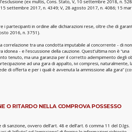
 l’esclusione (ex multis, Cons. Stato, V, 10 settembre 2018, n. 52
, 15 settembre 2017, n. 4349; V, 28 agosto 2017, n. 4086; 15 ma
are i partecipanti in ordine alle dichiarazioni rese, oltre che di garant
agosto 2016, n. 3751).
cisa correlazione tra una condotta imputabile al concorrente - di no
va idonea - e l’escussione della cauzione. Quest’ultima non è “una
nto tenuto, ma una garanzia per il corretto adempimento degli ob
artecipazione ad una gara di appalto, ivi compresi, naturalmente, l
de di offerta e per i quali è avvenuta la ammissione alla gara” (cos
SIONE O RITARDO NELLA COMPROVA POSSESSO
di sanzione, ovvero dell’art. 48 e dell’art. 6 comma 11 del D.lgs.
asi di “rifiuto” od “omissione” di fornire le informazioni richieste,