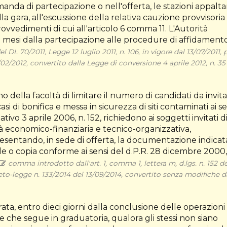
nda di partecipazione o nell'offerta, le stazioni appalta
 gara, all'escussione della relativa cauzione provvisoria
rovvedimenti di cui all'articolo 6 comma 11. L'Autorità
i mesi dalla partecipazione alle procedure di affidament
L 70/2011, Legge 12 luglio 2011, n. 106, in vigore dal 13/07/2011, 
02/2012, convertito dalla Legge di conversione 4 aprile 2012, n. 35
o della facoltà di limitare il numero di candidati da invita
si di bonifica e messa in sicurezza di siti contaminati ai se
tivo 3 aprile 2006, n. 152, richiedono ai soggetti invitati d
tà economico-finanziaria e tecnico-organizzativa,
esentando, in sede di offerta, la documentazione indicat
ale o copia conforme ai sensi del d.P.R. 28 dicembre 2000,
comma introdotto dall'art. 1, comma 1, lettera m, d.lgs. n. 152 de
eto-legge n. 133/2014 del 13/09/2014, convertito senza modifiche d
ltrata, entro dieci giorni dalla conclusione delle operazioni 
e che segue in graduatoria, qualora gli stessi non siano