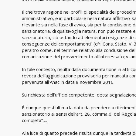
Il che trova ragione nei profili di specialità del proc
amministrativo, e in particolare nella natura afflittivo
rilevante sia nella fase di avvio, sia per la conclusion
sanzionatoria, di qualsivoglia natura, non può restare e
sanzionatorio, ciò ostando ad elementari esigenze di sic
conseguenze dei comportamenti” (cfr. Cons. Stato, V, 3 
peraltro come, nel termine relativo alla conclusione d
comunicazione del provvedimento all’interessato; v. anch
In tale contesto, risulta dalla documentazione in atti c
revoca dell’aggiudicazione provvisoria per mancata com
pervenuta all’Anac in data 8 novembre 2016.
Su richiesta dell’ufficio competente, detta segnalazion
È dunque quest’ultima la data da prendere a riferiment
sanzionatorio ai sensi dell’art. 28, comma 6, del Rego
completa”….
Alla luce di quanto precede risulta dunque la tardività