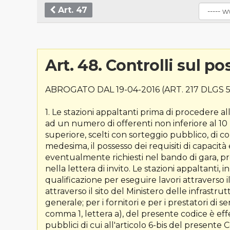
Art. 47
Art. 48. Controlli sul po
ABROGATO DAL 19-04-2016 (ART. 217 DLGS 5
1. Le stazioni appaltanti prima di procedere a
ad un numero di offerenti non inferiore al 10
superiore, scelti con sorteggio pubblico, di co
medesima, il possesso dei requisiti di capacit
eventualmente richiesti nel bando di gara, 
nella lettera di invito. Le stazioni appaltanti, i
qualificazione per eseguire lavori attraverso il
attraverso il sito del Ministero delle infrastrut
generale; per i fornitori e per i prestatori di ser
comma 1, lettera a), del presente codice è eff
pubblici di cui all'articolo 6-bis del present