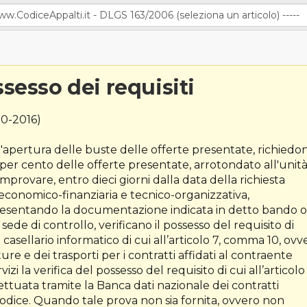
ssesso dei requisiti
0-2016)
ll'apertura delle buste delle offerte presentate, richiedo
 per cento delle offerte presentate, arrotondato all'unit
mprovare, entro dieci giorni dalla data della richiesta
à economico-finanziaria e tecnico-organizzativa,
presentando la documentazione indicata in detto bando o
n sede di controllo, verificano il possesso del requisito di
 casellario informatico di cui all’articolo 7, comma 10, ovv
ture e dei trasporti per i contratti affidati al contraente
vizi la verifica del possesso del requisito di cui all’articolo
ettuata tramite la Banca dati nazionale dei contratti
e Codice. Quando tale prova non sia fornita, ovvero non