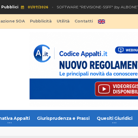
blici
S
SOFTWARE "REVISIONE-SSFF" (by ALBONET)
01/07/2026
tazione SOA
Pubblicità
Utilità
Contatti
ativa Appalti
Giurisprudenza e Prassi
Quesiti Giuridici