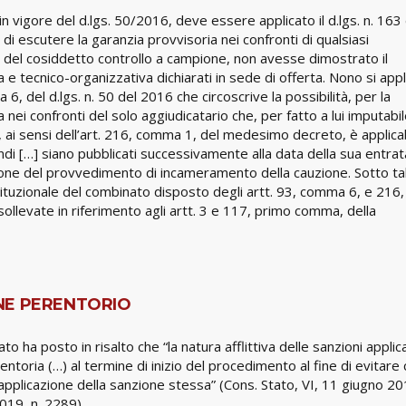
n vigore del d.lgs. 50/2016, deve essere applicato il d.lgs. n. 163
di escutere la garanzia provvisoria nei confronti di qualsiasi
to del cosiddetto controllo a campione, non avesse dimostrato il
 e tecnico-organizzativa dichiarati in sede di offerta. Nono si appl
a 6, del d.lgs. n. 50 del 2016 che circoscrive la possibilità, per la
nei confronti del solo aggiudicatario che, per fatto a lui imputabi
 93, ai sensi dell’art. 216, comma 1, del medesimo decreto, è applica
andi […] siano pubblicati successivamente alla data della sua entrat
ne del provvedimento di incameramento della cauzione. Sotto ta
stituzionale del combinato disposto degli artt. 93, comma 6, e 216,
ollevate in riferimento agli artt. 3 e 117, primo comma, della
NE PERENTORIO
o ha posto in risalto che “la natura afflittiva delle sanzioni applic
toria (…) al termine di inizio del procedimento al fine di evitare
pplicazione della sanzione stessa” (Cons. Stato, VI, 11 giugno 201
019, n. 2289).