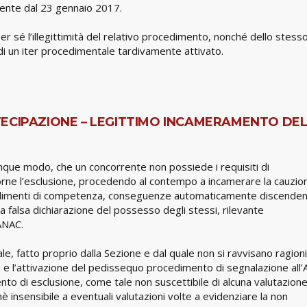
rrente dal 23 gennaio 2017.
er sé l’illegittimità del relativo procedimento, nonché dello stess
di un iter procedimentale tardivamente attivato.
TECIPAZIONE – LEGITTIMO INCAMERAMENTO DE
lunque modo, che un concorrente non possiede i requisiti di
porne l’esclusione, procedendo al contempo a incamerare la cauzio
vvedimenti di competenza, conseguenze automaticamente discenden
la falsa dichiarazione del possesso degli stessi, rilevante
ANAC.
le, fatto proprio dalla Sezione e dal quale non si ravvisano ragion
a e l’attivazione del pedissequo procedimento di segnalazione all
o di esclusione, come tale non suscettibile di alcuna valutazion
hè insensibile a eventuali valutazioni volte a evidenziare la non