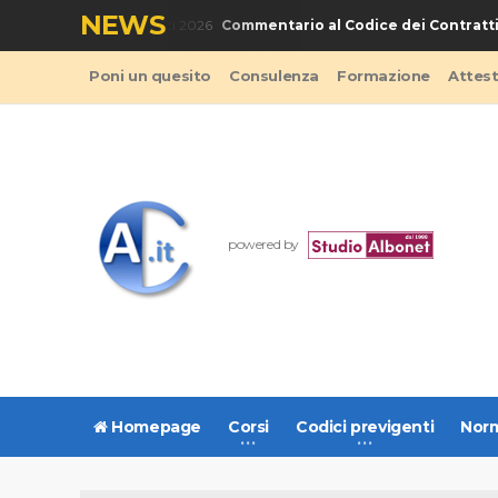
NEWS
Commentario al Codice dei Contratti Pub
LIBRO - Codice Appalti 2026
Poni un quesito
Consulenza
Formazione
Attes
powered by
Homepage
Corsi
Codici previgenti
Norm