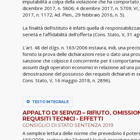
imputabilità a colpa della violazione che ha comportato
dicembre 2017, n. 5806; 4 dicembre 2017, n. 5709; VI
2017, n. 1172; Ad. Plen., 29 febbraio 2016, n. 5).
La finalità dell’istituto è infatti quella di responsabilizz
serietà e l’affidabilità dell'offerta (Cons. Stato, V, 31 
L’art. 48 del d.lgs. n. 163/2006 instaura, indi, una pre
fornito la prova delle dichiarazioni rese o dato una pro
sanzione che colpisce il concorrente per il comportame
assunti dagli operatori economici in relazione ad una p
dimostrazione del possesso dei requisiti dichiarati in se
Cons. Stato, V, 16 maggio 2018, n. 2896).
TESTO INTEGRALE
APPALTO DI SERVIZI – RIFIUTO, OMIS
REQUISITI TECNICI - EFFETTI
CONSIGLIO DI STATO SENTENZA 2019
A semplice lettura delle norme che prevedono il potere 
163/2006, si rileva che l’Autorità lo può esercitare nei c