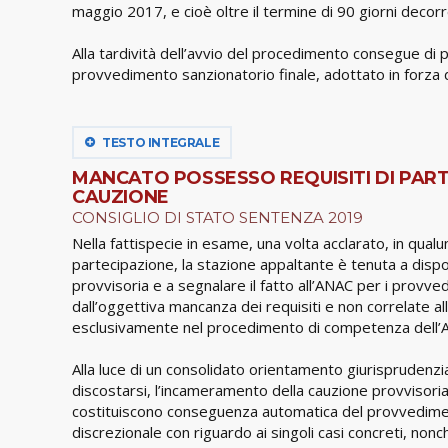
maggio 2017, e cioè oltre il termine di 90 giorni deco
Alla tardività dell’avvio del procedimento consegue di p
provvedimento sanzionatorio finale, adottato in forza 
TESTO INTEGRALE
MANCATO POSSESSO REQUISITI DI PAR
CAUZIONE
CONSIGLIO DI STATO SENTENZA 2019
Nella fattispecie in esame, una volta acclarato, in qua
partecipazione, la stazione appaltante è tenuta a dis
provvisoria e a segnalare il fatto all’ANAC per i pro
dall’oggettiva mancanza dei requisiti e non correlate al
esclusivamente nel procedimento di competenza dell’
Alla luce di un consolidato orientamento giurisprudenzia
discostarsi, l’incameramento della cauzione provvisori
costituiscono conseguenza automatica del provvediment
discrezionale con riguardo ai singoli casi concreti, nonc