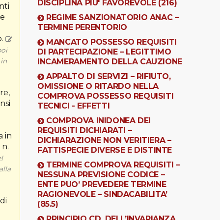
DISCIPLINA PIU' FAVOREVOLE (216)
nti
 e
REGIME SANZIONATORIO ANAC –
TERMINE PERENTORIO
o.
MANCATO POSSESSO REQUISITI
poi
DI PARTECIPAZIONE – LEGITTIMO
 in
INCAMERAMENTO DELLA CAUZIONE
APPALTO DI SERVIZI – RIFIUTO,
OMISSIONE O RITARDO NELLA
re,
COMPROVA POSSESSO REQUISITI
nsi
TECNICI - EFFETTI
i
COMPROVA INIDONEA DEI
REQUISITI DICHIARATI –
a in
DICHIARAZIONE NON VERITIERA –
 n.
FATTISPECIE DIVERSE E DISTINTE
l
TERMINE COMPROVA REQUISITI –
alla
NESSUNA PREVISIONE CODICE –
ENTE PUO’ PREVEDERE TERMINE
RAGIONEVOLE – SINDACABILITA’
di
(85.5)
PRINCIPIO CD. DELL’INVARIANZA