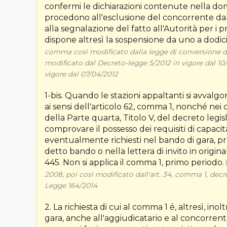
confermi le dichiarazioni contenute nella doma
procedono all'esclusione del concorrente dalla
alla segnalazione del fatto all'Autorità per i p
dispone altresì la sospensione da uno a dodic
comma così modificato dalla legge di conversione del D
modificato dal Decreto-legge 5/2012 in vigore dal 10/
vigore dal 07/04/2012
1-bis. Quando le stazioni appaltanti si avvalgon
ai sensi dell'articolo 62, comma 1, nonché nei ca
della Parte quarta, Titolo V, del decreto legisla
comprovare il possesso dei requisiti di capaci
eventualmente richiesti nel bando di gara, pr
detto bando o nella lettera di invito in origin
445. Non si applica il comma 1, primo periodo.
2008, poi così modificato dall'art. 34, comma 1, decr
Legge 164/2014
2. La richiesta di cui al comma 1 é, altresì, ino
gara, anche all'aggiudicatario e al concorrent