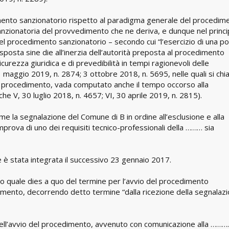
edimento sanzionatorio rispetto al paradigma generale del procedim
-sanzionatoria del provvedimento che ne deriva, e dunque nel princi
e del procedimento sanzionatorio – secondo cui “l’esercizio di una p
sposta sine die all’inerzia dell’autorità preposta al procedimento
urezza giuridica e di prevedibilità in tempi ragionevoli delle
maggio 2019, n. 2874; 3 ottobre 2018, n. 5695, nelle quali si chia
el procedimento, vada computato anche il tempo occorso alla
e V, 30 luglio 2018, n. 4657; VI, 30 aprile 2019, n. 2815).
ome la segnalazione del Comune di B in ordine all’esclusione e alla
prova di uno dei requisiti tecnico-professionali della ……… sia
e è stata integrata il successivo 23 gennaio 2017.
o quale dies a quo del termine per l’avvio del procedimento
lamento, decorrendo detto termine “dalla ricezione della segnalaz
 dell’avvio del procedimento, avvenuto con comunicazione alla ……….