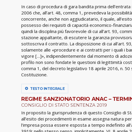
In caso di procedura di gara bandita prima dell’entrata i
2006 che, all’art. 48, comma 1, prevedeva la possibilità 
concorrente, anche non aggiudicatario, il quale, all’esi
possesso dei requisiti di capacità economico-finanziaria
quindi la disciplina più favorevole di cui all’art. 93, comm
stazione appaltante, di escutere la garanzia provvisoria 
sottoscriva il contratto. La disposizione di cui all'art.
solamente alle «procedure e ai contratti per i quali i b
vigore […]», indipendentemente dal momento di adozio
profilo non sono fondate le questioni di legittimità co
comma 1, del decreto legislativo 18 aprile 2016, n. 50 s
Costituzione.
TESTO INTEGRALE
REGIME SANZIONATORIO ANAC – TERMI
CONSIGLIO DI STATO SENTENZA 2019
In proposito la giurisprudenza di questo Consiglio di Stat
all’esito dei procedimenti in esame assegna natura peren
l’impresa possa essere esposta a tempo indefinito all’a
3919; nello stesso senso, implicitamente, VI, 8 aprile 2