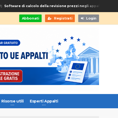
oftware di calcolo della revisione prezzi negli appalti di Forniture 
Abbonati
Registrati
Login
Risorse utili
Esperti Appalti