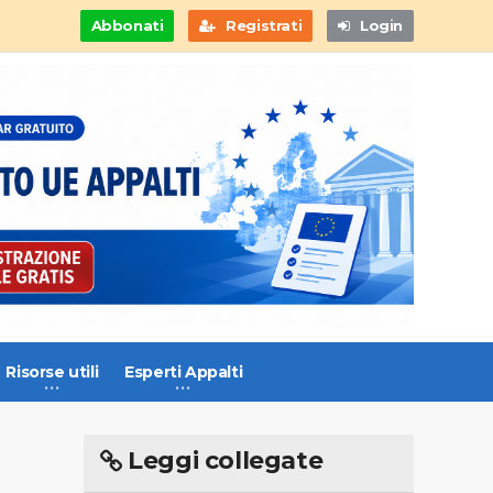
Abbonati
Registrati
Login
Risorse utili
Esperti Appalti
Leggi collegate