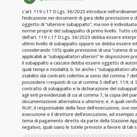
L’art. 119 c.17 D.Lgs. 36/2023 introduce nell’ordinament
l’indicazione nei documenti di gara delle prestazioni e 
oggetto di “ulteriore subappalto”, ma non è individuata u
norme proprie del subappalto di primo livello. Tutto ci
dell’art. 119 c.17 D.Lgs. 36/2023 debba essere interpre
ultimo livello di subappalto oppure se debba essere int
considerando 105) quale previsione di una “catena di su
applicabili ai “subappaltatori ulteriori” le disposizioni p
il subappalto a cascata debba essere oggetto di autoriz
quali tempi e modalità; b. Se anche i “subappaltatori u
stabilito dai contratti collettivi ai sensi del comma 7 del
possedere i requisiti di cui al comma 5 dell’art. 119; d
contratto di subappalto e la dichiarazione del subapp
agli enti previdenziali di cui al comma 7, la copia del pi
documentazione alternativa o ulteriore; e. A quali verifi
RUP, il responsabile della fase dell’esecuzione, ove nomi
esecuzione e il direttore dell'esecuzione, ad esempio ai
tema di pagamento diretto da parte della Stazione Appalt
negativo, quali siano le tutele previste a favore di tali 