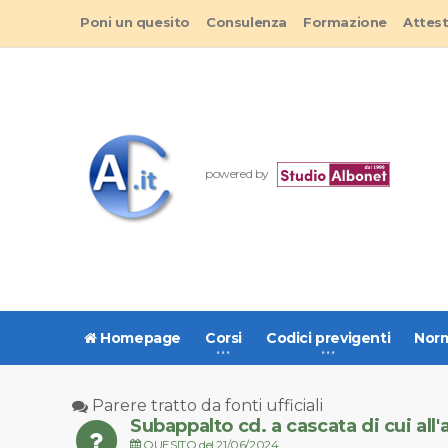
Poni un quesito
Consulenza
Formazione
Attes
powered by
Homepage
Corsi
Codici previgenti
Norm
Parere tratto da fonti ufficiali
Subappalto cd. a cascata di cui all
QUESITO del 21/06/2024