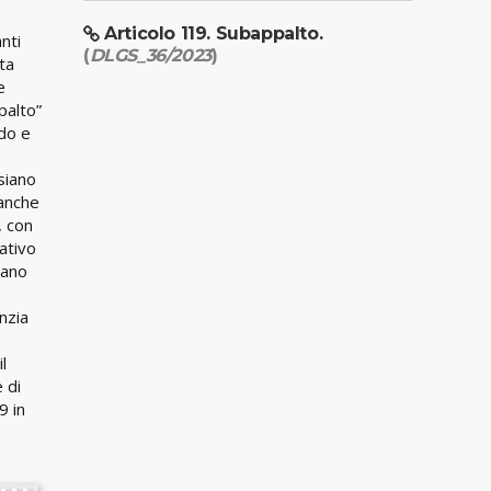
Articolo 119. Subappalto.
nti
(
DLGS_36/2023
)
ta
e
palto”
ndo e
siano
 anche
, con
ativo
bano
nzia
l
 di
9 in