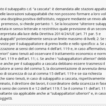
o il subappalto c.d. “a cascata”: è demandata alle stazioni appalta
delle lavorazioni subappaltabili che non possono formare a loro vol
na disciplina positiva dell’istituto, neppure mediante un rinvio all
ò premesso, si chiede pertanto: 1. Se la locuzione “ulteriore subap
tata in senso letterale e restrittivo quale previsione di un seco
erpretata alla luce della Direttiva 2014/24/UE (art. 71 par. 5 e
bappalti” potenzialmente senza un limite massimo di livelli; 2. Se 
reviste per il subappaltatore di primo livello e nello specifico: a. Se
zazione ai sensi del comma 4 dell’art. 119 e, in caso affermativo
lteriori” siano tenuti ad osservare il trattamento economico e norm
l’art. 119 e dell’art. 11; c. Se anche i “subappaltatori ulteriori” deb
. Se anche per il subappalto a cascata debbano essere trasmessi il
altatore ai sensi del comma 5, la documentazione di avvenuta denu
ano di sicurezza di cui al comma 15 dell’art. 119 e se sia richiesta
che siano tenuti, in caso di subappalto a cascata, rispettivamente i
nato, il direttore dei lavori, il coordinatore della sicurezza in fase
 sensi dei commi 8 e 12 dell’art 119; f. Se il comma 11 dell’art. 11
ante sia applicabile anche ai “subappaltatori ulteriori” e, in caso
soggetti.