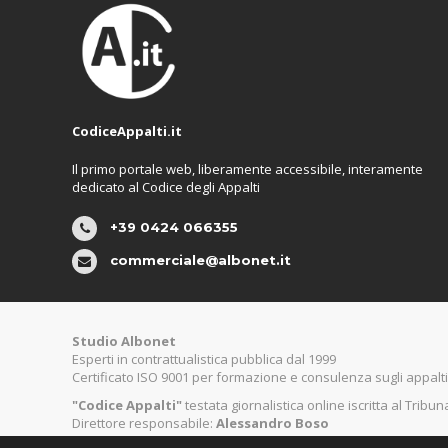
CodiceAppalti.it
Il primo portale web, liberamente accessibile, interamente
dedicato al Codice degli Appalti
+39 0424 066355
commerciale@albonet.it
Studio Albonet
Esperti in contrattualistica pubblica dal 1999
Certificato ISO 9001 per formazione e consulenza sugli appalti
"Codice Appalti"
testata giornalistica online iscritta al Tribu
Direttore responsabile:
Alessandro Boso