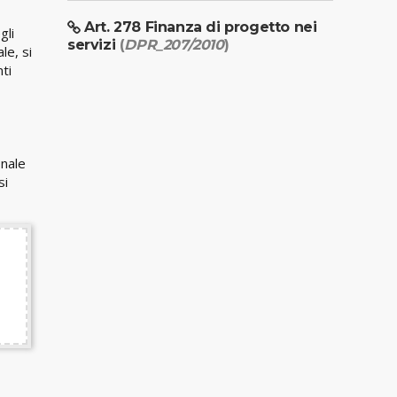
Art. 278 Finanza di progetto nei
gli
servizi
(
DPR_207/2010
)
le, si
ti
onale
si