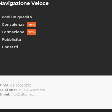
Navigazione Veloce
Poni un quesito
Consulenza
new
Formazione
new
Pubblicità
Contatti
P.IVA:
03166020275
Telefono:
(39) 0424 066355
Email:
info@albonet.it