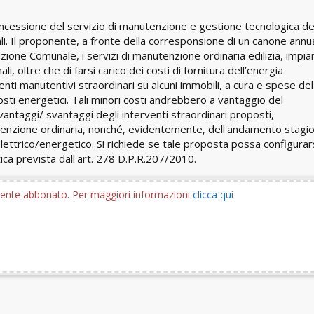
 concessione del servizio di manutenzione e gestione tecnologica de
onali. Il proponente, a fronte della corresponsione di un canone annua
zione Comunale, i servizi di manutenzione ordinaria edilizia, impian
ali, oltre che di farsi carico dei costi di fornitura dell’energia
nti manutentivi straordinari su alcuni immobili, a cura e spese del
ti energetici. Tali minori costi andrebbero a vantaggio del
vantaggi/ svantaggi degli interventi straordinari proposti,
tenzione ordinaria, nonché, evidentemente, dell'andamento stagi
ttrico/energetico. Si richiede se tale proposta possa configurar
ica prevista dall'art. 278 D.P.R.207/2010.
utente abbonato. Per maggiori informazioni
clicca qui