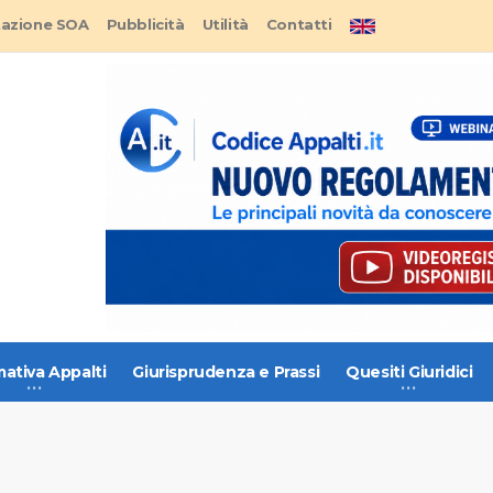
tazione SOA
Pubblicità
Utilità
Contatti
ativa Appalti
Giurisprudenza e Prassi
Quesiti Giuridici