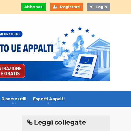
Abbonati
Registrati
Login
Risorse utili
Esperti Appalti
Leggi collegate