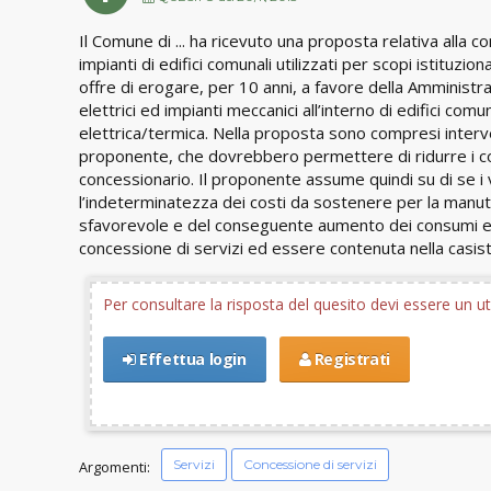
Il Comune di ... ha ricevuto una proposta relativa alla
impianti di edifici comunali utilizzati per scopi istituzi
offre di erogare, per 10 anni, a favore della Amministra
elettrici ed impianti meccanici all’interno di edifici comun
elettrica/termica. Nella proposta sono compresi interve
proponente, che dovrebbero permettere di ridurre i cos
concessionario. Il proponente assume quindi su di se i 
l’indeterminatezza dei costi da sostenere per la manu
sfavorevole e del conseguente aumento dei consumi ele
concessione di servizi ed essere contenuta nella casist
Per consultare la risposta del quesito devi essere un 
Effettua login
Registrati
Servizi
Concessione di servizi
Argomenti: