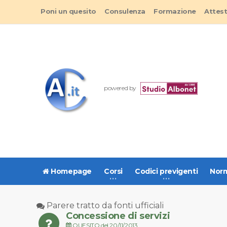
Poni un quesito
Consulenza
Formazione
Attes
powered by
Homepage
Corsi
Codici previgenti
Norm
Parere tratto da fonti ufficiali
Concessione di servizi
QUESITO del 20/11/2013