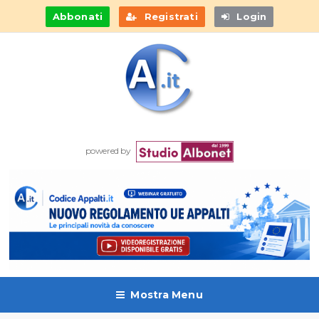
Abbonati
Registrati
Login
powered by
Mostra Menu