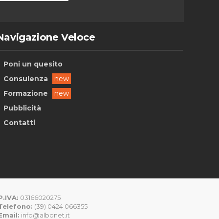
Navigazione Veloce
Poni un quesito
Consulenza
new
Formazione
new
Pubblicità
Contatti
P.IVA:
03166020275
Telefono:
(39) 0424 066355
Email:
info@albonet.it