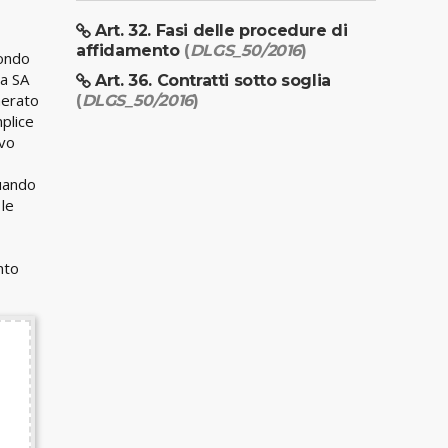
Art. 32. Fasi delle procedure di
affidamento
(
DLGS_50/2016
)
condo
la SA
Art. 36. Contratti sotto soglia
nerato
(
DLGS_50/2016
)
plice
ivo
quando
 le
nto