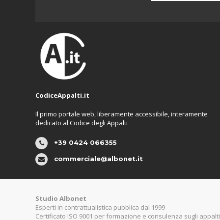
CodiceAppalti.it
Il primo portale web, liberamente accessibile, interamente
dedicato al Codice degli Appalti
+39 0424 066355
commerciale@albonet.it
Studio Albonet
Esperti in contrattualistica pubblica dal 1999
Certificato ISO 9001 per formazione e consulenza sugli appalti