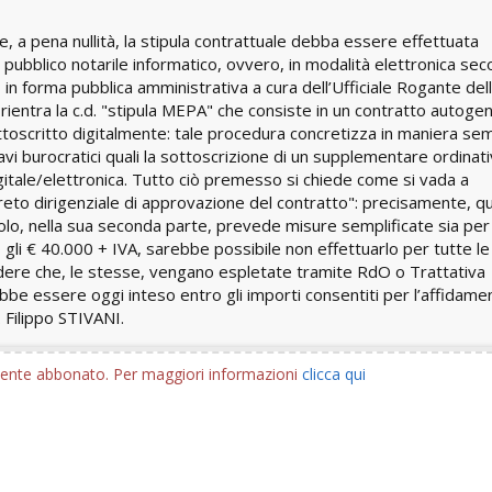
, a pena nullità, la stipula contrattuale debba essere effettuata
o pubblico notarile informatico, ovvero, in modalità elettronica se
 in forma pubblica amministrativa a cura dell’Ufficiale Rogante del
 rientra la c.d. "stipula MEPA" che consiste in un contratto autoge
oscritto digitalmente: tale procedura concretizza in maniera sem
ravi burocratici quali la sottoscrizione di un supplementare ordinat
igitale/elettronica. Tutto ciò premesso si chiede come si vada a
Decreto dirigenziale di approvazione del contratto": precisamente, 
olo, nella sua seconda parte, prevede misure semplificate sia per
li € 40.000 + IVA, sarebbe possibile non effettuarlo per tutte le
dere che, le stesse, vengano espletate tramite RdO o Trattativa
ebbe essere oggi inteso entro gli importi consentiti per l’affidame
. Filippo STIVANI.
utente abbonato. Per maggiori informazioni
clicca qui