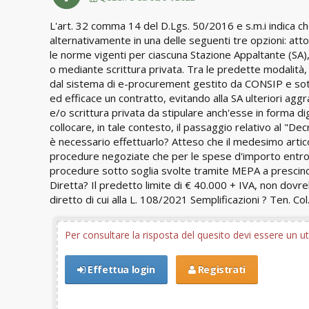
L'art. 32 comma 14 del D.Lgs. 50/2016 e s.m.i indica che
alternativamente in una delle seguenti tre opzioni: att
le norme vigenti per ciascuna Stazione Appaltante (SA),
o mediante scrittura privata. Tra le predette modalità,
dal sistema di e-procurement gestito da CONSIP e sott
ed efficace un contratto, evitando alla SA ulteriori agg
e/o scrittura privata da stipulare anch'esse in forma d
collocare, in tale contesto, il passaggio relativo al "
è necessario effettuarlo? Atteso che il medesimo artic
procedure negoziate che per le spese d'importo entro g
procedure sotto soglia svolte tramite MEPA a prescin
Diretta? Il predetto limite di € 40.000 + IVA, non dovr
diretto di cui alla L. 108/2021 Semplificazioni ? Ten. Col
Per consultare la risposta del quesito devi essere un 
Effettua login
Registrati