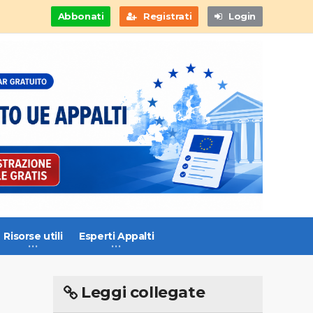
Abbonati
Registrati
Login
Risorse utili
Esperti Appalti
Leggi collegate