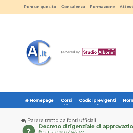
Poni un quesito
Consulenza
Formazione
Attes
powered by
Homepage
Corsi
Codici previgenti
Norm
Parere tratto da fonti ufficiali
Decreto dirigenziale di approvazio
QUESITO del 05/04/2022