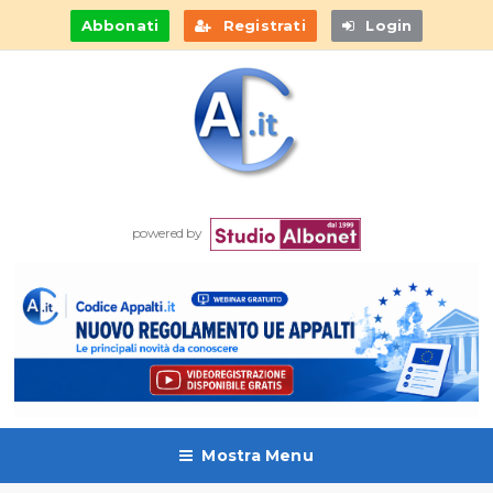
Abbonati
Registrati
Login
powered by
Mostra Menu