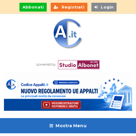
Abbonati
Registrati
Login
powered by
Mostra Menu