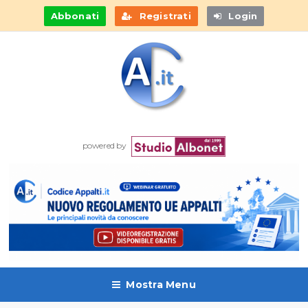
Abbonati
Registrati
Login
powered by
Mostra Menu