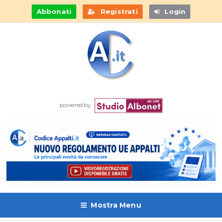
Abbonati
Registrati
Login
powered by
Mostra Menu