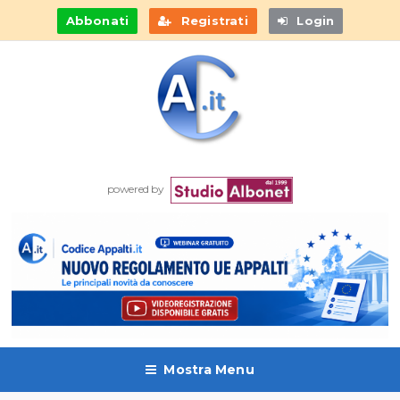
Abbonati
Registrati
Login
powered by
Mostra Menu