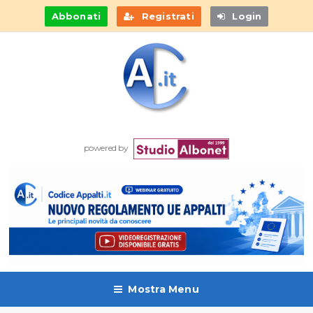
Abbonati
Registrati
Login
powered by
Mostra Menu