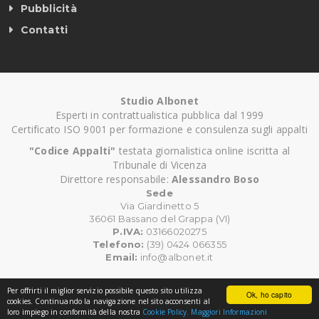
Pubblicità
Contatti
Studio Albonet
Esperti in contrattualistica pubblica dal 1999
Certificato ISO 9001 per formazione e consulenza sugli appalti
"Codice Appalti"
testata giornalistica online iscritta al
Tribunale di Vicenza
Direttore responsabile:
Alessandro Boso
Sede
Via Giardinetto 5
36061 Bassano del Grappa (VI)
P.IVA:
03166020275
Telefono:
(39) 0424 066355
Email:
info@albonet.it
Per offrirti il miglior servizio possibile questo sito utilizza
Ok, ho capito
©
Copyright CodiceAppalti.it. Tutti i diritti riservati.
cookies. Continuando la navigazione nel sito acconsenti al
loro impiego in conformità della nostra
Cookie Policy.
Maggiori Informazioni