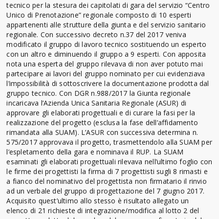
tecnico per la stesura dei capitolati di gara del servizio “Centro
Unico di Prenotazione” regionale composto di 10 esperti
appartenenti alle strutture della giunta e del servizio sanitario
regionale. Con successivo decreto n.37 del 2017 veniva
modificato il gruppo di lavoro tecnico sostituendo un esperto
con un altro e diminuendo il gruppo a 9 esperti. Con apposita
nota una esperta del gruppo rilevava di non aver potuto mai
partecipare ai lavori del gruppo nominato per cui evidenziava
l’impossibilità di sottoscrivere la documentazione prodotta dal
gruppo tecnico. Con DGR n.988/2017 la Giunta regionale
incaricava l’Azienda Unica Sanitaria Regionale (ASUR) di
approvare gli elaborati progettuali e di curare la fasi per la
realizzazione del progetto (esclusa la fase dell’affidamento
rimandata alla SUAM). L’ASUR con successiva determina n.
575/2017 approvava il progetto, trasmettendolo alla SUAM per
l’espletamento della gara e nominava il RUP. La SUAM
esaminati gli elaborati progettuali rilevava nell’ultimo foglio con
le firme dei progettisti la firma di 7 progettisti sugli 8 rimasti e
a fianco del nominativo del progettista non firmatario il rinvio
ad un verbale del gruppo di progettazione del 7 giugno 2017.
Acquisito quest’ultimo allo stesso è risultato allegato un
elenco di 21 richieste di integrazione/modifica al lotto 2 del