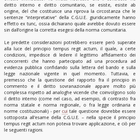
diritto interno e diritto comunitario, se esiste, esiste ab
origine, del che costituisce una riprova la circostanza che le
sentenze “interpretative” della C.G.U.E. giuridicamente hanno
effetto ex tunc, ossia dichiarano quale avrebbe dovuto essere
sin dall’origine la corretta esegesi della norma comunitaria.
Le predette considerazioni potrebbero essere però superate
alla luce del principio tempus regit actum, il quale, a certe
condizioni, impedisce di ledere il legittimo affidamento dei
concorrenti che hanno partecipato ad una procedura ad
evidenza pubblica confidando sulla lettera del bando e sulla
legge nazionale vigente in quel momento. Tuttavia, e
premesso che la questione del rapporto fra il principio in
commento e il diritto sovranazionale appare molto più
complessa rispetto ad analoghe vicende che coinvolgono solo
il diritto interno (come nel caso, ad esempio, di contrasto fra
norma statale e norma regionale, o fra legge ordinaria e
norme costituzionali) - per
cui
tale questione dovrebbe essere
sottoposta all’esame della C.G.U.E. – nella specie il principio
tempus regit actum non poteva trovare applicazione, e ciò per
le seguenti ragioni.