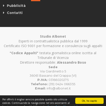
Pubblicità
Contatti
Studio Albonet
Esperti in contrattualistica pubblica dal 1999
Certificato ISO 9001 per formazione e consulenza sugli appalti
"Codice Appalti"
testata giornalistica online iscritta al
Tribunale di Vicenza
Direttore responsabile:
Alessandro Boso
Sede
Via Giardinetto 5
36061 Bassano del Grappa (VI)
P.IVA:
03166020275
Telefono:
(39) 0424 066355
Email:
info@albonet.it
Per offrirti il miglior servizio possibile questo sito utilizza
Ok, ho capito
©
Copyright CodiceAppalti.it. Tutti i diritti riservati.
cookies. Continuando la navigazione nel sito acconsenti al