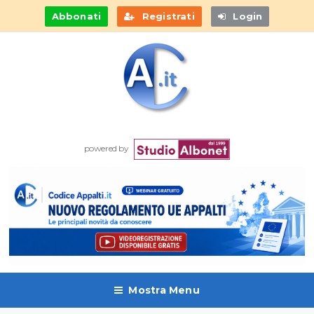
Abbonati
Registrati
Login
powered by
Mostra Menu