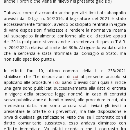
anche il profilo che viene in rilievo nel presente giudizio).
Tuttavia, come è accaduto anche per altri limiti al subappalto
previsti dal D.Lgs. n. 50/2016, il legislatore del 2021 è stato
eccessivamente “timido”, avendo posticipato l’entrata in vigore
di varie disposizioni finalizzate a rendere la normativa interna
sul subappalto finalmente conforme alle c.d. direttive appalti
del 2014 (sul punto si veda anche la sentenza di questo T.A.R.
n. 206/2022, relativa al limite del 30%. Al riguardo va dato atto
che la sentenza è stata riformata dal Consiglio di Stato, ma
non sullo specifico punto).
In effetti, l’art. 10, ultimo comma, della L. n. 238/2021
stabilisce che “Le disposizioni di
cui
al presente articolo si
applicano alle procedure i
cui
bandi o avvisi con i quali si indice
una gara sono pubblicati successivamente alla data di entrata
in vigore della presente legge nonché, in caso di contratti
senza pubblicazione di bandi o avvisi, alle procedure in cui, alla
medesima data, non sono ancora stati inviati gli inviti a
presentare le offerte o i preventivi”, ma tale disposizione è
priva di qualsiasi giustificazione, visto che, se il contrasto con il
diritto comunitario sussisteva, esso andava eliminato con
effetto immediato. Va infatti ricordato che il contrasto fra