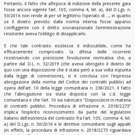
Pertanto, il fatto che all’epoca di indizione della presente gara
fosse ancora vigente l’art. 105, comma 4, let. a), del D.Lgs. n.
50/2016 non rende di per sé legittimo l’operato di ..., in quanto
se il divieto previsto dalla norma interna fosse apparso
confliggente con il diritto sovranazionale l’amministrazione
resistente aveva l’obbligo di disapplicarlo.
E che tale contrasto esistesse è indiscutibile, come ha
efficacemente comprovato la difesa delle ricorrenti
ricostruendo con precisione l’evoluzione normativa che, a
partire dal D.L. n. 32/2019 (che aveva abrogato il divieto de
quo con una disposizione che è stata però a sua volta espunta
dalla legge di conversione), si è conclusa con l’espressa
abrogazione della norma del Codice dei contratti pubblici ad
opera dell’art. 10 della legge comunitaria n. 238/2021. Il fatto
che l’abrogazione sia stata disposta con la c.d. legge
comunitaria e che l’art. 10 sia rubricato “Disposizioni in materia
di contratti pubblici. Procedura di infrazione n. 2018/2273”
implica l’esplicito riconoscimento da parte del legislatore
italiano dell’esistenza del contrasto fra l’art. 105, comma 4, let.
a) del D.Lgs. n. 50/2016 e le direttive comunitarie sugli appalti
(in effetti, la procedura di infrazione n. 2018/2273 riguardava