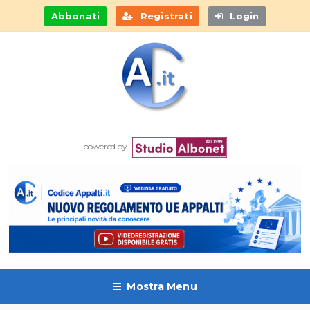
Abbonati
Registrati
Login
powered by
Mostra Menu