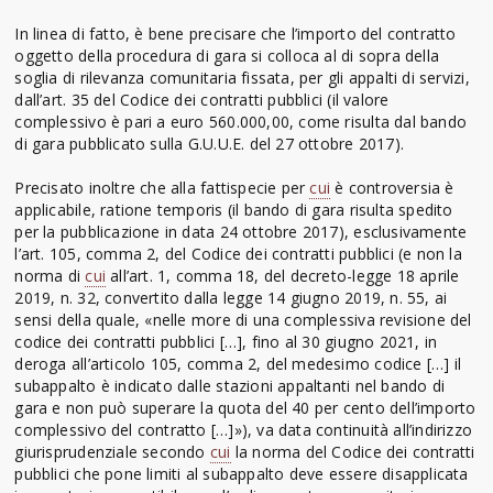
In linea di fatto, è bene precisare che l’importo del contratto
oggetto della procedura di gara si colloca al di sopra della
soglia di rilevanza comunitaria fissata, per gli appalti di servizi,
dall’art. 35 del Codice dei contratti pubblici (il valore
complessivo è pari a euro 560.000,00, come risulta dal bando
di gara pubblicato sulla G.U.U.E. del 27 ottobre 2017).
Precisato inoltre che alla fattispecie per
cui
è controversia è
applicabile, ratione temporis (il bando di gara risulta spedito
per la pubblicazione in data 24 ottobre 2017), esclusivamente
l’art. 105, comma 2, del Codice dei contratti pubblici (e non la
norma di
cui
all’art. 1, comma 18, del decreto-legge 18 aprile
2019, n. 32, convertito dalla legge 14 giugno 2019, n. 55, ai
sensi della quale, «nelle more di una complessiva revisione del
codice dei contratti pubblici […], fino al 30 giugno 2021, in
deroga all’articolo 105, comma 2, del medesimo codice […] il
subappalto è indicato dalle stazioni appaltanti nel bando di
gara e non può superare la quota del 40 per cento dell’importo
complessivo del contratto […]»), va data continuità all’indirizzo
giurisprudenziale secondo
cui
la norma del Codice dei contratti
pubblici che pone limiti al subappalto deve essere disapplicata