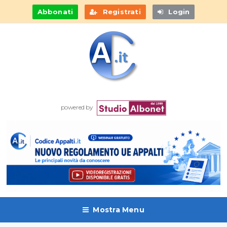
Abbonati
Registrati
Login
powered by
Mostra Menu