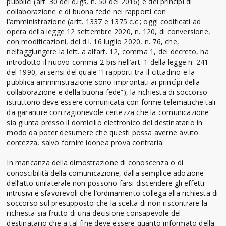
pubblici (art. 30 del d.lgs. n. 50 del 2016) e dei principi di
collaborazione e di buona fede nei rapporti con
l’amministrazione (artt. 1337 e 1375 c.c.; oggi codificati ad
opera della legge 12 settembre 2020, n. 120, di conversione,
con modificazioni, del d.l. 16 luglio 2020, n. 76, che,
nell’aggiungere la lett. a all’art. 12, comma 1, del decreto, ha
introdotto il nuovo comma 2-bis nell’art. 1 della legge n. 241
del 1990, ai sensi del quale “I rapporti tra il cittadino e la
pubblica amministrazione sono improntati ai princìpi della
collaborazione e della buona fede”), la richiesta di soccorso
istruttorio deve essere comunicata con forme telematiche tali
da garantire con ragionevole certezza che la comunicazione
sia giunta presso il domicilio elettronico del destinatario in
modo da poter desumere che questi possa averne avuto
contezza, salvo fornire idonea prova contraria.
In mancanza della dimostrazione di conoscenza o di
conoscibilità della comunicazione, dalla semplice adozione
dell’atto unilaterale non possono farsi discendere gli effetti
intrusivi e sfavorevoli che l’ordinamento collega alla richiesta di
soccorso sul presupposto che la scelta di non riscontrare la
richiesta sia frutto di una decisione consapevole del
destinatario che a tal fine deve essere quanto informato della