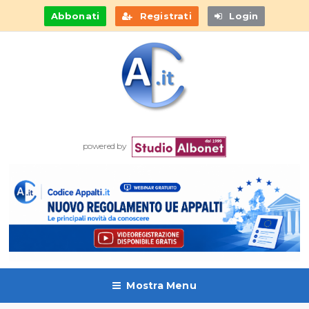
Abbonati
Registrati
Login
powered by
Mostra Menu