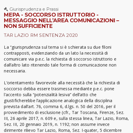
Giurisprudenza e Prassi
MEPA - SOCCORSO ISTRUTTORIO -
MESSAGGIO NELL’AREA COMUNICAZIONI –
NON SUFFICIENTE
TAR LAZIO RM SENTENZA 2020
La “giurisprudenza sul tema si è schierata su due filoni
contrapposti, evidenziando da un lato la necessità di
comunicare via p.e.c. la richiesta di soccorso istruttorio e
dall’altro lato ritenendo tale forma di comunicazione non
necessaria.
L’orientamento favorevole alla necessità che la richiesta di
soccorso debba essere trasmessa mediante p.e.c. pone
l’accento sulla “potenzialità lesiva” dell’atto che
giustificherebbe l’applicazione analogica della disciplina
prevista dall’art. 76, comma 6, d.lgs. n. 50 del 2016, per il
provvedimento di esclusione (cfr., Tar Toscana, Firenze, Sez.
III, 26 aprile 2017, n. 609 e, sulla stessa linea, Tar Lazio, Roma,
Sez. III, 20 gennaio 2019, n. 1192; non assume invece
dirimente rilievo Tar Lazio, Roma, Sez. I-quater, 5 dicembre