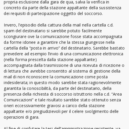
propria esclusione dalla gara de qua, salva la verifica in
concreto da parte della stazione appaltante della sussistenza
dei requisiti di partecipazione oggetto del soccorso.
Invero, l’episodio della cattura della mail nella cartella c.d.
spam del destinatario si sarebbe potuto facilmente
scongiurare ove la comunicazione fosse stata accompagnata
da forme idonee a garantire che la stessa giungesse nella
cartella della “posta in arrivo” del destinatario. Sarebbe bastato
prevedere ad esempio l’invio di una comunicazione elettronica
(nella forma prescelta dalla stazione appaltante)
accompagnata dalla trasmissione di una ricevuta di ricezione o
di lettura che avrebbe consentito al sistema di gestione della
mail di non riconoscere la comunicazione come posta
indesiderata; in questo modo sarebbe stata ragionevolmente
garantita la conoscibilità, da parte del destinatario, della
presenza della richiesta di soccorso istruttorio nella c.d. “Area
Comunicazioni” e tale risultato sarebbe stato ottenuto senza
oneri eccessivamente gravosi a carico della stazione
appaltante e/o pregiudizievoli per il celere svolgimento delle
operazioni di gara.
Al fine di confutare la tesi dell’amministrazione resistente, va