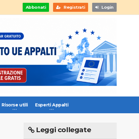
Abbonati
Registrati
Login
Risorse utili
Esperti Appalti
Leggi collegate