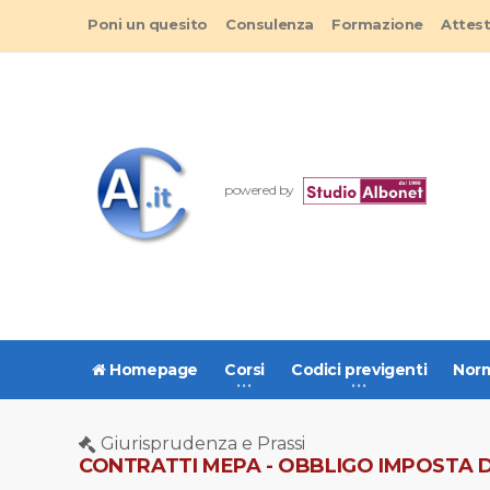
Poni un quesito
Consulenza
Formazione
Attes
powered by
Homepage
Corsi
Codici previgenti
Norm
Giurisprudenza e Prassi
CONTRATTI MEPA - OBBLIGO IMPOSTA 