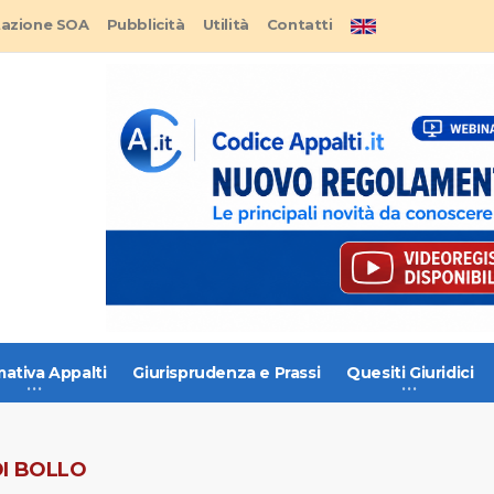
tazione SOA
Pubblicità
Utilità
Contatti
ativa Appalti
Giurisprudenza e Prassi
Quesiti Giuridici
DI BOLLO