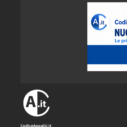
CodiceAppalti.it