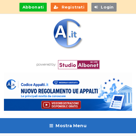
Abbonati
Registrati
Login
powered by
Mostra Menu