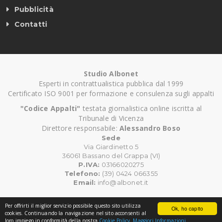
Pubblicità
Contatti
Studio Albonet
Esperti in contrattualistica pubblica dal 1999
Certificato ISO 9001 per formazione e consulenza sugli appalti
"Codice Appalti"
testata giornalistica online iscritta al
Tribunale di Vicenza
Direttore responsabile:
Alessandro Boso
Sede
Via Giardinetto 5
36061 Bassano del Grappa (VI)
P.IVA:
03166020275
Telefono:
(39) 0424 066355
Email:
info@albonet.it
Per offrirti il miglior servizio possibile questo sito utilizza
Ok, ho capito
©
Copyright CodiceAppalti.it. Tutti i diritti riservati.
cookies. Continuando la navigazione nel sito acconsenti al
loro impiego in conformità della nostra
Cookie Policy.
Maggiori Informazioni