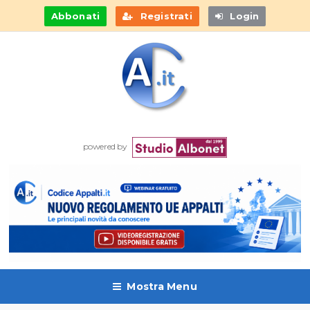
Abbonati
Registrati
Login
powered by
Mostra Menu