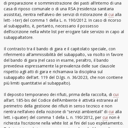
di preparazione e somministrazione dei pasti all’interno di una
casa di riposo comunale o di una RSA (residenza sanitaria
assistita), rientra nell’alveo dei servizi di ristorazione di
cui
alla
lett- i-ter) del comma 1 della L. n. 190/2012. In caso di ricorso
al subappalto, è, pertanto, necessario il possesso
dell’iscrizione nella white list per erogare tale servizio in capo al
subappaltatore.
Il contrasto tra il bando di gara e il capitolato speciale, con
riferimento all’ammissibilità del subappalto, va risolto in favore
del bando di gara (nel caso in esame, peraltro, il bando
prevedeva espressamente la prevalenza delle sue clausole
rispetto agli atti di gara e richiamava la disciplina sul
subappalto dell’art. 119 del D.lgs. n. 36/2023, che non contiene
più limiti quantitativi al subappalto).
Il deposito temporaneo dei rifiuti, prima della raccolta, di
cui
all’art. 185-bis del Codice dell’Ambiente è attività estranea al
perimetro della gestione dei rifiuti in senso tecnico e non
rientra nell’alveo della nozione di “servizi ambientali” di
cui
alla
lett. i-quater) del comma 1 della L. n. 190/2012, per
cui
non è
richiesta l’iscrizione nella white list ai fini del suo espletamento.