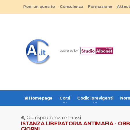
Poni un quesito
Consulenza
Formazione
Attes
powered by
Homepage
Corsi
Codici previgenti
Norm
Giurisprudenza e Prassi
ISTANZA LIBERATORIA ANTIMAFIA - OB
GIORNI