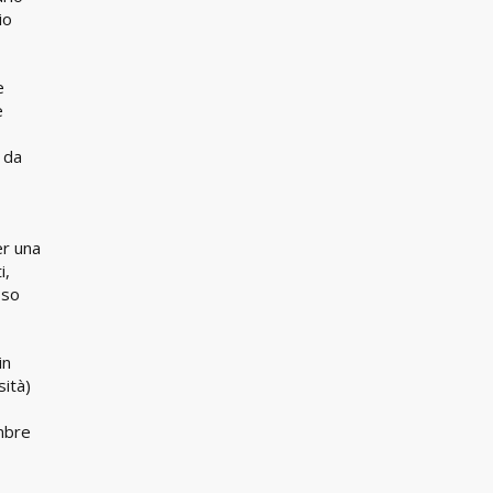
io
e
è
 da
er una
i,
sso
in
sità)
embre