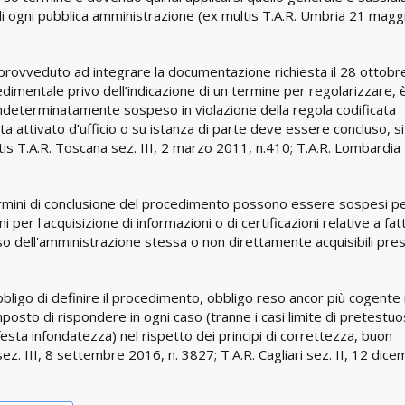
i ogni pubblica amministrazione (ex multis T.A.R. Umbria 21 magg
provveduto ad integrare la documentazione richiesta il 28 ottobr
dimentale privo dell’indicazione di un termine per regolarizzare, 
 indeterminatamente sospeso in violazione della regola codificata
a attivato d’ufficio o su istanza di parte deve essere concluso, si
tis T.A.R. Toscana sez. III, 2 marzo 2011, n.410; T.A.R. Lombardia
i termini di conclusione del procedimento possono essere sospesi p
per l'acquisizione di informazioni o di certificazioni relative a fatt
sso dell'amministrazione stessa o non direttamente acquisibili pre
ligo di definire il procedimento, obbligo reso ancor più cogente 
mposto di rispondere in ogni caso (tranne i casi limite di pretestuo
festa infondatezza) nel rispetto dei principi di correttezza, buon
z. III, 8 settembre 2016, n. 3827; T.A.R. Cagliari sez. II, 12 dic