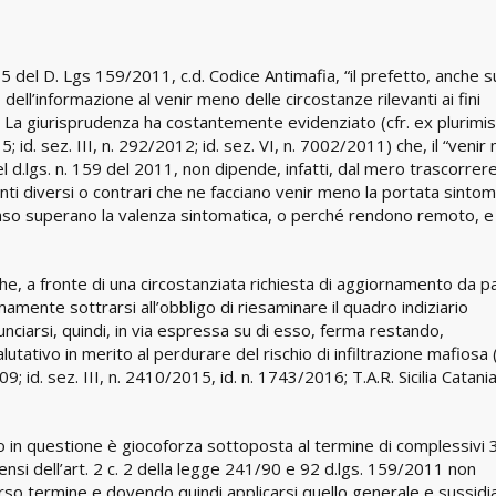
5 del D. Lgs 159/2011, c.d. Codice Antimafia, “il prefetto, anche su
dell’informazione al venir meno delle circostanze rilevanti ai fini
”. La giurisprudenza ha costantemente evidenziato (cfr. ex plurimis
; id. sez. III, n. 292/2012; id. sez. VI, n. 7002/2011) che, il “veni
l d.lgs. n. 159 del 2011, non dipende, infatti, dal mero trascorrer
ti diversi o contrari che ne facciano venir meno la portata sintom
caso superano la valenza sintomatica, o perché rendono remoto, e
e, a fronte di una circostanziata richiesta di aggiornamento da p
amente sottrarsi all’obbligo di riesaminare il quadro indiziario
nunciarsi, quindi, in via espressa su di esso, ferma restando,
utativo in merito al perdurare del rischio di infiltrazione mafiosa (
9; id. sez. III, n. 2410/2015, id. n. 1743/2016; T.A.R. Sicilia Catani
in questione è giocoforza sottoposta al termine di complessivi 
sensi dell’art. 2 c. 2 della legge 241/90 e 92 d.lgs. 159/2011 non
rso termine e dovendo quindi applicarsi quello generale e sussidi