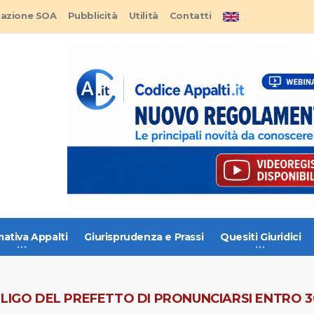
tazione SOA
Pubblicità
Utilità
Contatti
ativa Appalti
Giurisprudenza e Prassi
Quesiti Giuridici
BLIGO DEL PREFETTO DI PRONUNCIARSI ENTRO 3