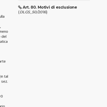
Art. 80. Motivi di esclusione
(
DLGS_50/2016
)
lla
,
r meno
e del
atica
arte
in tal
a sez.
30
ario