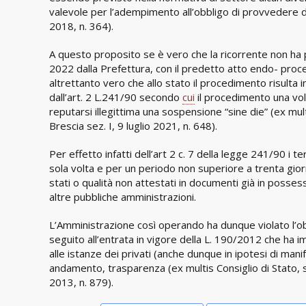
valevole per l’adempimento all’obbligo di provvedere d
2018, n. 364).
A questo proposito se è vero che la ricorrente non ha 
2022 dalla Prefettura, con il predetto atto endo- proce
altrettanto vero che allo stato il procedimento risulta
dall’art. 2 L.241/90 secondo
cui
il procedimento una volt
reputarsi illegittima una sospensione “sine die” (ex mul
Brescia sez. I, 9 luglio 2021, n. 648).
Per effetto infatti dell’art 2 c. 7 della legge 241/90 
sola volta e per un periodo non superiore a trenta giorni 
stati o qualità non attestati in documenti già in posse
altre pubbliche amministrazioni.
L’Amministrazione così operando ha dunque violato l’obb
seguito all’entrata in vigore della L. 190/2012 che ha i
alle istanze dei privati (anche dunque in ipotesi di mani
andamento, trasparenza (ex multis Consiglio di Stato, se
2013, n. 879).