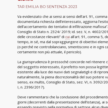
TAR EMILIA BO SENTENZA 2023
Va evidenziato che ai sensi ai sensi dell’art. 91, comma 
documentata richiesta dell’interessato, aggiorna l’esito 
dell’accertamento dei tentativi di infiltrazione mafiosa
Consiglio di Stato n. 2324/ 2019; id. sez. V, n. 4602/2015
delle circostanze rilevanti” di
cui
all’art. 91, comma 5, de
tempo, in sé, ma dal sopraggiungere di obiettivi elemen
(o perché ne controbilanciano, smentiscono e in ogni 
certamente non più attuale, il pericolo).
La giurisprudenza è pressoché concorde nel ritenere ch
del soggetto interessato, il prefetto non possa legittim
esistente alla luce dei nuovi dati segnalatigli e di ripro
naturalmente, la piena discrezionalità del suo potere val
senso, ex multis, Consiglio di Stato, sez. VI, n. 3092/200
I, n. 2396/2017).
Deve rammentarsi che la conclusione del procedimento 
giorni (decorrenti dalla presentazione dell’istanza), ai 
essendo previsto nella normativa di settore alcun dive