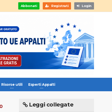
Abbonati
Registrati
Login
Risorse utili
Esperti Appalti
Leggi collegate
0