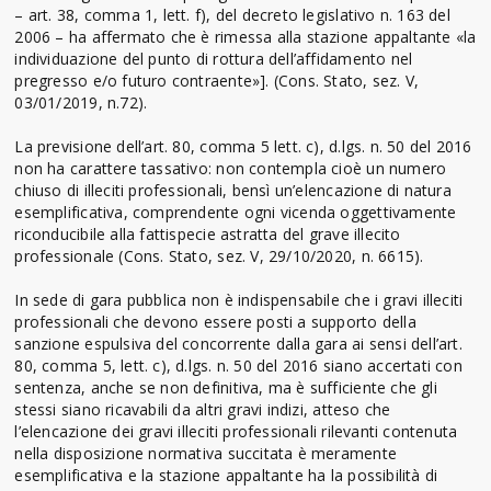
– art. 38, comma 1, lett. f), del decreto legislativo n. 163 del
2006 – ha affermato che è rimessa alla stazione appaltante «la
individuazione del punto di rottura dell’affidamento nel
pregresso e/o futuro contraente»]. (Cons. Stato, sez. V,
03/01/2019, n.72).
La previsione dell’art. 80, comma 5 lett. c), d.lgs. n. 50 del 2016
non ha carattere tassativo: non contempla cioè un numero
chiuso di illeciti professionali, bensì un’elencazione di natura
esemplificativa, comprendente ogni vicenda oggettivamente
riconducibile alla fattispecie astratta del grave illecito
professionale (Cons. Stato, sez. V, 29/10/2020, n. 6615).
In sede di gara pubblica non è indispensabile che i gravi illeciti
professionali che devono essere posti a supporto della
sanzione espulsiva del concorrente dalla gara ai sensi dell’art.
80, comma 5, lett. c), d.lgs. n. 50 del 2016 siano accertati con
sentenza, anche se non definitiva, ma è sufficiente che gli
stessi siano ricavabili da altri gravi indizi, atteso che
l’elencazione dei gravi illeciti professionali rilevanti contenuta
nella disposizione normativa succitata è meramente
esemplificativa e la stazione appaltante ha la possibilità di