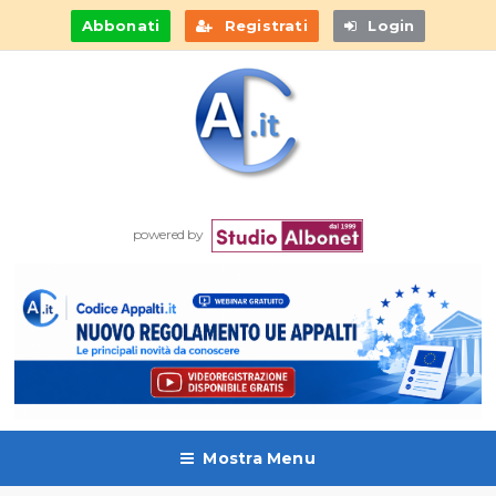
Abbonati
Registrati
Login
powered by
Mostra Menu