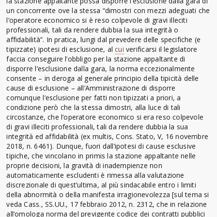
la stazione appaltante possa disporre l’esclusione dalla gara di
un concorrente ove la stessa “dimostri con mezzi adeguati che
l’operatore economico si è reso colpevole di gravi illeciti
professionali, tali da rendere dubbia la sua integrità o
affidabilità”. In pratica, lungi dal prevedere delle specifiche (e
tipizzate) ipotesi di esclusione, al
cui
verificarsi il legislatore
faccia conseguire l’obbligo per la stazione appaltante di
disporre l’esclusione dalla gara, la norma eccezionalmente
consente – in deroga al generale principio della tipicità delle
cause di esclusione – all’Amministrazione di disporre
comunque l’esclusione per fatti non tipizzati a priori, a
condizione però che la stessa dimostri, alla luce di tali
circostanze, che l’operatore economico si era reso colpevole
di gravi illeciti professionali, tali da rendere dubbia la sua
integrità ed affidabilità (ex multis, Cons. Stato, V, 16 novembre
2018, n. 6461). Dunque, fuori dall’ipotesi di cause esclusive
tipiche, che vincolano in primis la stazione appaltante nelle
proprie decisioni, la gravità di inadempienze non
automaticamente escludenti è rimessa alla valutazione
discrezionale di quest’ultima, al più sindacabile entro i limiti
della abnormità o della manifesta irragionevolezza [sul tema si
veda Cass., SS.UU., 17 febbraio 2012, n. 2312, che in relazione
all’omologa norma del previgente codice dei contratti pubblici