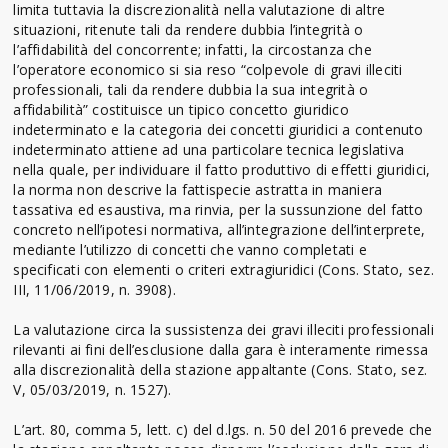
limita tuttavia la discrezionalità nella valutazione di altre
situazioni, ritenute tali da rendere dubbia l’integrità o
l’affidabilità del concorrente; infatti, la circostanza che
l’operatore economico si sia reso “colpevole di gravi illeciti
professionali, tali da rendere dubbia la sua integrità o
affidabilità” costituisce un tipico concetto giuridico
indeterminato e la categoria dei concetti giuridici a contenuto
indeterminato attiene ad una particolare tecnica legislativa
nella quale, per individuare il fatto produttivo di effetti giuridici,
la norma non descrive la fattispecie astratta in maniera
tassativa ed esaustiva, ma rinvia, per la sussunzione del fatto
concreto nell’ipotesi normativa, all’integrazione dell’interprete,
mediante l’utilizzo di concetti che vanno completati e
specificati con elementi o criteri extragiuridici (Cons. Stato, sez.
III, 11/06/2019, n. 3908).
La valutazione circa la sussistenza dei gravi illeciti professionali
rilevanti ai fini dell’esclusione dalla gara è interamente rimessa
alla discrezionalità della stazione appaltante (Cons. Stato, sez.
V, 05/03/2019, n. 1527).
L’art. 80, comma 5, lett. c) del d.lgs. n. 50 del 2016 prevede che