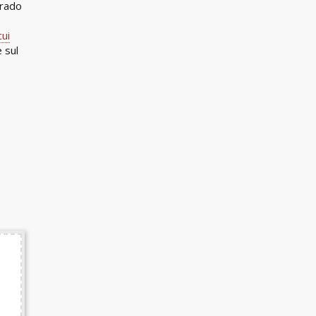
grado
cui
 sul