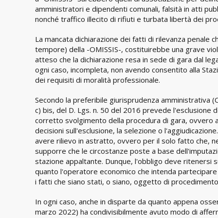
amministratori e dipendenti comunali, falsità in atti pubbl
nonché traffico illecito di rifiuti e turbata libertà dei p
La mancata dichiarazione dei fatti di rilevanza penale 
tempore) della -OMISSIS-, costituirebbe una grave violaz
atteso che la dichiarazione resa in sede di gara dal leg
ogni caso, incompleta, non avendo consentito alla Staz
dei requisiti di moralità professionale.
Secondo la preferibile giurisprudenza amministrativa (Co
c) bis, del D. Lgs. n. 50 del 2016 prevede l'esclusione 
corretto svolgimento della procedura di gara, ovvero abbi
decisioni sull'esclusione, la selezione o l'aggiudicazion
avere rilievo in astratto, ovvero per il solo fatto che, 
supporre che le circostanze poste a base dell'imputazion
stazione appaltante. Dunque, l'obbligo deve ritenersi 
quanto l'operatore economico che intenda partecipare ad
i fatti che siano stati, o siano, oggetto di procediment
In ogni caso, anche in disparte da quanto appena osserva
marzo 2022) ha condivisibilmente avuto modo di afferm