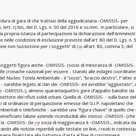
dura di gara di che trattasi della aggiudicataria -OMISSIS- per
 lett. c) bis, del D. Lgs. n. 50 del 2016 e ss.mm.. In particolare, si
la propria istanza di partecipazione la dichiarazione dell’Amminist
nelle condizioni di esclusione previste dall’art. 80 del D. Lgs. n. 
one non sussistono per i soggetti” di
cui
all’art. 80, comma 3, del
i soggetti figura anche -OMISSIS- (socio di minoranza di -OMISSIS-
le cronache nazionali per essere - stando alle indagini coordinate
el Nucleo Tutela Ambientale - il “socio”, “braccio destro”, l’“alter 
 - sarebbe legato al clan dei -OMISSIS- ed avrebbe “aggiustato”, 
o -OMISSIS-), almeno quarantaquattro gare d’appalto bandite da
settore dei rifiuti solidi urbani. Quella di -OMISSIS- - sulla base de
alci di ordinanze di perquisizione emesse del G.I.P. napoletano che
mbientali e telefoniche - sarebbe una “figura chiave” di quello che
neficiato talune aziende riconducibili allo stesso -OMISSIS- (che
 la -OMISSIS- (la
cui
socia di maggioranza è -OMISSIS-, indicata da
ndo alle notizie reperibili sulle testate on line, i reati in contest
ere finalizzata alla turbativa d'asta al fine di corrompere