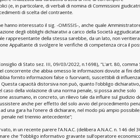
ici (e, in particolare, di verbali di nomina di Commissioni giudicatri
rocedimenti di scelta del contraente.
che hanno interessato il sig. -OMISSIS-, anche quale Amministrator
ione degli obblighi dichiarativi a carico della Società aggiudicatar
ale rappresentante della stessa sarebbe, da un lato, non veritiera 
ione Appaltante di svolgere le verifiche di competenza circa il po
nsiglio di Stato sez. III, 09/03/2022, n.1698), “L'art. 80, comma 5
del concorrente che abbia omesso le informazioni dovute ai fini del
a fornito informazioni false o fuorvianti, suscettibili di influenza
e. Questa capacità distorsiva non può, quanto l'obbligo dichiarativo
nel caso della violazione di una norma penale, si possa anche solo
e assumano, in concreto, un rilievo tale da influire sul giudizio d
sussistere anche per effetto del solo avvio del procedimento pena
 una gara ha l'onere di dichiarare, nel modo più ampio possibile,
o penale nel triennio antecedente”;
to, in un recente parere l’A.N.A.C. (delibera A.N.A.C. n. 146 del 3
are che “l’obbligo informativo gravante sull’operatore economic