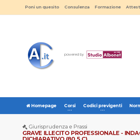
Poni un quesito
Consulenza
Formazione
Attes
powered by
Homepage
Corsi
Codici previgenti
Norm
Giurisprudenza e Prassi
GRAVE ILLECITO PROFESSIONALE - INDAG
DICHIARATIVO (80.5.C)