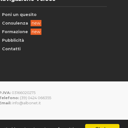
Poni un quesito
Consulenza
new
Formazione
new
Pubblicità
Contatti
P.IVA:
03166020275
Telefono:
(39) 0424 066355
Email:
info@albonet.it