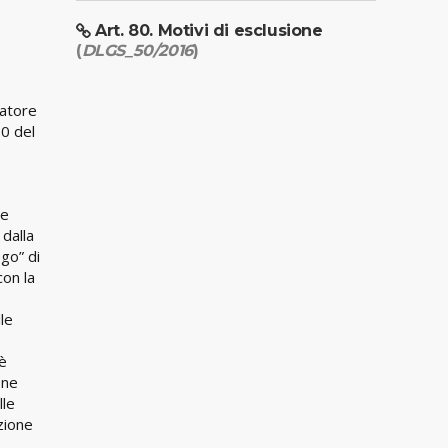
Art. 80. Motivi di esclusione
(
DLGS_50/2016
)
ratore
50 del
 e
 dalla
ego” di
con la
lle
 è
 ne
lle
azione