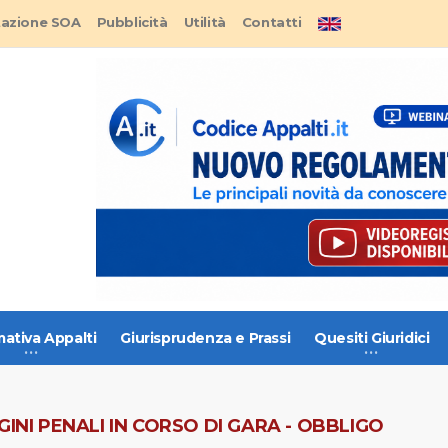
tazione SOA
Pubblicità
Utilità
Contatti
ativa Appalti
Giurisprudenza e Prassi
Quesiti Giuridici
INI PENALI IN CORSO DI GARA - OBBLIGO