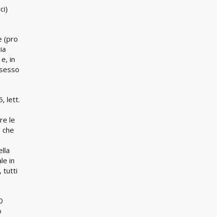
ci)
e (pro
ia
e, in
ssesso
, lett.
re le
, che
ella
le in
 tutti
0
o