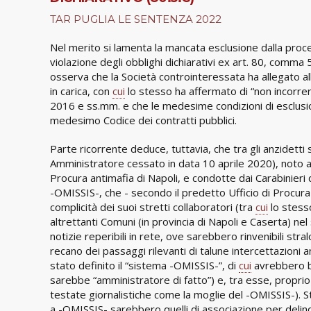
TAR PUGLIA LE SENTENZA 2022
Nel merito si lamenta la mancata esclusione dalla proce
violazione degli obblighi dichiarativi ex art. 80, comma 5,
osserva che la Società controinteressata ha allegato al
in carica, con
cui
lo stesso ha affermato di “non incorrere 
2016 e ss.mm. e che le medesime condizioni di esclusi
medesimo Codice dei contratti pubblici.
Parte ricorrente deduce, tuttavia, che tra gli anzidett
Amministratore cessato in data 10 aprile 2020), noto al
Procura antimafia di Napoli, e condotte dai Carabinieri d
-OMISSIS-, che - secondo il predetto Ufficio di Procura
complicità dei suoi stretti collaboratori (tra
cui
lo stess
altrettanti Comuni (in provincia di Napoli e Caserta) nel 
notizie reperibili in rete, ove sarebbero rinvenibili str
recano dei passaggi rilevanti di talune intercettazioni a
stato definito il “sistema -OMISSIS-”, di
cui
avrebbero be
sarebbe “amministratore di fatto”) e, tra esse, proprio
testate giornalistiche come la moglie del -OMISSIS-). Sta
a -OMISSIS- sarebbero quelli di associazione per delinqu