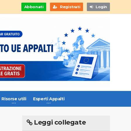
Abbonati
Registrati
Login
Risorse utili
Esperti Appalti
Leggi collegate