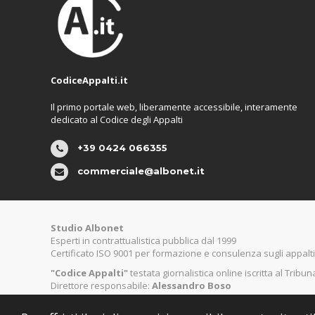
CodiceAppalti.it
Il primo portale web, liberamente accessibile, interamente
dedicato al Codice degli Appalti
+39 0424 066355
commerciale@albonet.it
Studio Albonet
Esperti in contrattualistica pubblica dal 1999
Certificato ISO 9001 per formazione e consulenza sugli appalti
"Codice Appalti"
testata giornalistica online iscritta al Tribu
Direttore responsabile:
Alessandro Boso