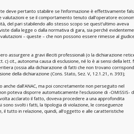
te deve pertanto stabilire se l’informazione è effettivamente fal
rie valutazioni e se il comportamento tenuto dall’operatore econo
ilità, del pari stabilendo allo stesso scopo se quest’ultimo aveva
eviste dalla legge o dalla normativa di gara, sia perché evidenteme
ità, valutazioni – queste – che non possono essere rimesse al giudic
ro assurgere a gravi illeciti professionali (o la dichiarazione reti
tt. c) cit., autonoma causa di esclusione, né lo è ai sensi della lett. f
eritiera (ossia alla dichiarazione di fatti che non trovano corrispo
ssione della dichiarazione (Cons. Stato, Sez. V, 12.1.21, n. 393);
to anche dall’ANAC, ma poi concretamente non perseguito nel
 non poteva disporre automaticamente l’esclusione di -OMISSIS- d
 volta acclarato il fatto, doveva procedere a una approfondita
i sono svolti i fatti, la tipologia di violazione, le conseguenze
il tutto in relazione, quindi, all’oggetto e alle caratteristiche