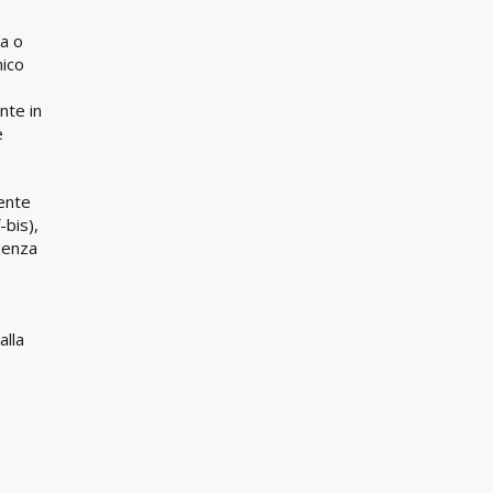
sa o
mico
nte in
e
cente
-bis),
ndenza
alla