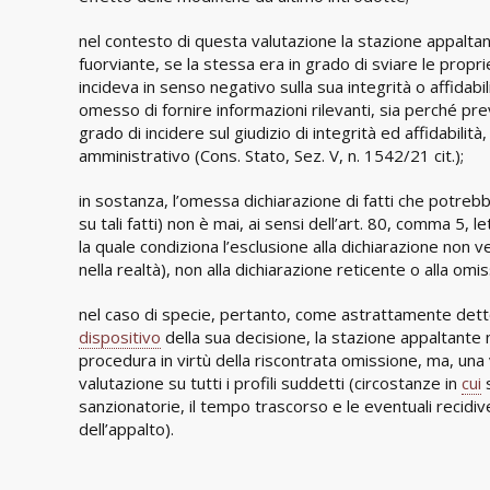
nel contesto di questa valutazione la stazione appaltan
fuorviante, se la stessa era in grado di sviare le prop
incideva in senso negativo sulla sua integrità o affidab
omesso di fornire informazioni rilevanti, sia perché pr
grado di incidere sul giudizio di integrità ed affidabil
amministrativo (Cons. Stato, Sez. V, n. 1542/21 cit.);
in sostanza, l’omessa dichiarazione di fatti che potrebbe
su tali fatti) non è mai, ai sensi dell’art. 80, comma 5, le
la quale condiziona l’esclusione alla dichiarazione non v
nella realtà), non alla dichiarazione reticente o alla omi
nel caso di specie, pertanto, come astrattamente det
dispositivo
della sua decisione, la stazione appaltante
procedura in virtù della riscontrata omissione, ma, una
valutazione su tutti i profili suddetti (circostanze in
cui
s
sanzionatorie, il tempo trascorso e le eventuali recidive, 
dell’appalto).