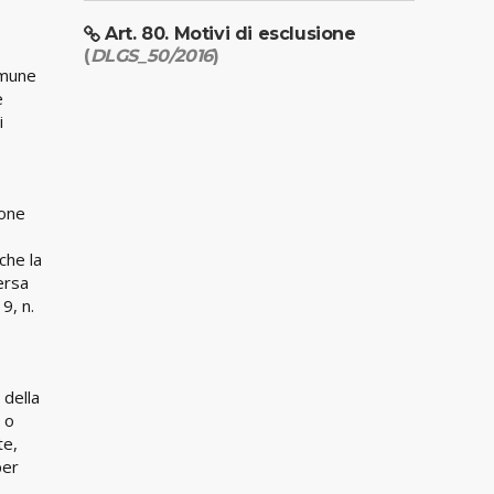
Art. 80. Motivi di esclusione
(
DLGS_50/2016
)
omune
e
i
ione
che la
ersa
9, n.
 della
à o
te,
per