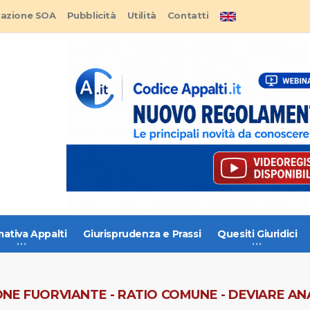
tazione SOA
Pubblicità
Utilità
Contatti
ativa Appalti
Giurisprudenza e Prassi
Quesiti Giuridici
NE FUORVIANTE - RATIO COMUNE - DEVIARE ANA