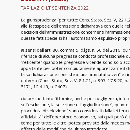
TAR LAZIO LT SENTENZA 2022
La giurisprudenza (per tutte: Cons. Stato, Sez. V, 22.1
alle fattispecie dell’omissione dichiarativa con quella rela
decisioni dell’amministrazione concernenti l’ammissione,
queste fattispecie si ha l’automatismo espulsivo proprio
ai sensi dell’art. 80, comma 5, d.lgs. n. 50 del 2016, 
riferisce di alcuna pregressa condotta professionale qu
“reticente” quando le pregresse vicende sono solo acce
appaltante per poter compiutamente apprezzarne il disva
falsa dichiarazione consiste in una “immutatio veri” e r
dal vero (Cons. Stato, Sez. V, 8.1.21, n. 307; 17.3.20, n.
5171; 12.4.19, n. 2407);
ciò perché tanto “il fornire, anche per negligenza, inform
sull’esclusione, la selezione o l’aggiudicazione”, quanto
procedura di selezione” sono considerati dalla lettera c) q
affidabilità” dell’operatore economico, sui quali però è
come per tutte le altre ipotesi previste dalla medesima le
effetto delle modifiche da ultimo introdotte;