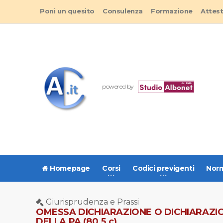
Poni un quesito
Consulenza
Formazione
Attes
powered by
Homepage
Corsi
Codici previgenti
Norm
Giurisprudenza e Prassi
OMESSA DICHIARAZIONE O DICHIARAZIO
DELLA PA (80.5.c)