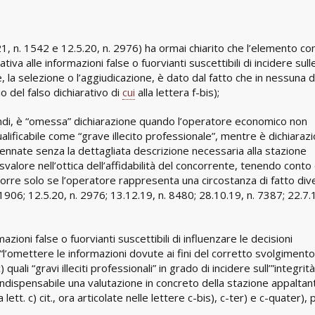
.21, n. 1542 e 12.5.20, n. 2976) ha ormai chiarito che l’elemento c
tiva alle informazioni false o fuorvianti suscettibili di incidere sull
 la selezione o l’aggiudicazione, è dato dal fatto che in nessuna d
 del falso dichiarativo di
cui
alla lettera f-bis);
quindi, è “omessa” dichiarazione quando l’operatore economico non
alificabile come “grave illecito professionale”, mentre è dichiaraz
nnate senza la dettagliata descrizione necessaria alla stazione
lore nell’ottica dell’affidabilità del concorrente, tenendo conto 
icorre solo se l’operatore rappresenta una circostanza di fatto div
 1906; 12.5.20, n. 2976; 13.12.19, n. 8480; 28.10.19, n. 7387; 22.7.1
azioni false o fuorvianti suscettibili di influenzare le decisioni
 “l’omettere le informazioni dovute ai fini del corretto svolgimento
uali “gravi illeciti professionali” in grado di incidere sull’”integrit
 indispensabile una valutazione in concreto della stazione appaltan
tt. c) cit., ora articolate nelle lettere c-bis), c-ter) e c-quater), 