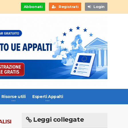
Abbonati
Registrati
Login
Risorse utili
Esperti Appalti
Leggi collegate
LISI