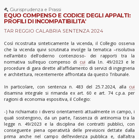
Giurisprudenza e Prassi
EQUO COMPENSO E CODICE DEGLI APPALTI:
PROFILI DI INCOMPATIBILITA'
TAR REGGIO CALABRIA SENTENZA 2024
Così ricostruita sinteticamente la vicenda, il Collegio osserva
che la vicenda quivi scrutinata involge la tematica –risolutiva
nell’ambito dell’odierno contenzioso- dei rapporti tra la
normativa sull’equo compenso di
cui
alla l.n. 49/2023 e le
procedure di gara dirette all’affidamento di servizi di ingegneria
e architettura, recentemente affrontata da questo Tribunale.
In particolare, con sentenza n. 483 del 25.7.2024, alla
cui
disamina integrale si rimanda ex art. 60 e art. 74 c.p.a. per
ragioni di economia espositiva, il Collegio:
-) ha richiamato i diversi orientamenti attualmente in campo, i
quali sostengono, da un parte, l’assenza di antinomia tra la
legge n. 49/2023 e la disciplina dei contratti pubblici, con
conseguente piena operatività delle previsioni dettate dalla
prima anche nel campo dell’evidenza pubblica e, dall’altra