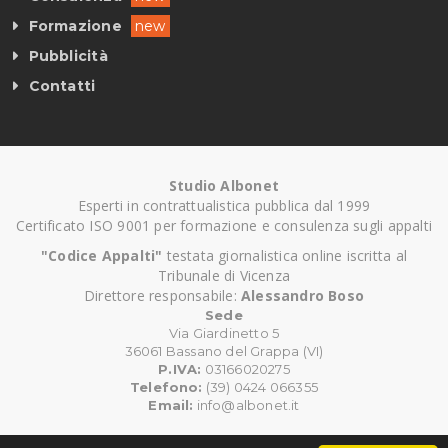
Formazione
new
Pubblicità
Contatti
Studio Albonet
Esperti in contrattualistica pubblica dal 1999
Certificato ISO 9001 per formazione e consulenza sugli appalti
"Codice Appalti"
testata giornalistica online iscritta al
Tribunale di Vicenza
Direttore responsabile:
Alessandro Boso
Sede
Via Giardinetto 5
36061 Bassano del Grappa (VI)
P.IVA:
03166020275
Telefono:
(39) 0424 066355
Email:
info@albonet.it