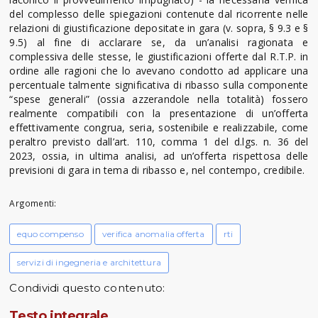
del complesso delle spiegazioni contenute dal ricorrente nelle
relazioni di giustificazione depositate in gara (v. sopra, § 9.3 e §
9.5) al fine di acclarare se, da un’analisi ragionata e
complessiva delle stesse, le giustificazioni offerte dal R.T.P. in
ordine alle ragioni che lo avevano condotto ad applicare una
percentuale talmente significativa di ribasso sulla componente
“spese generali” (ossia azzerandole nella totalità) fossero
realmente compatibili con la presentazione di un’offerta
effettivamente congrua, seria, sostenibile e realizzabile, come
peraltro previsto dall’art. 110, comma 1 del d.lgs. n. 36 del
2023, ossia, in ultima analisi, ad un’offerta rispettosa delle
previsioni di gara in tema di ribasso e, nel contempo, credibile.
Argomenti:
equo compenso
verifica anomalia offerta
rti
servizi di ingegneria e architettura
Condividi questo contenuto:
Testo integrale