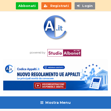
Abbonati
Registrati
Login
powered by
Mostra Menu