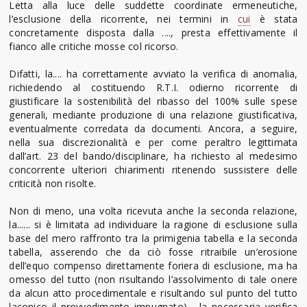
Letta alla luce delle suddette coordinate ermeneutiche,
l’esclusione della ricorrente, nei termini in
cui
è stata
concretamente disposta dalla ...., presta effettivamente il
fianco alle critiche mosse col ricorso.
Difatti, la.... ha correttamente avviato la verifica di anomalia,
richiedendo al costituendo R.T.I. odierno ricorrente di
giustificare la sostenibilità del ribasso del 100% sulle spese
generali, mediante produzione di una relazione giustificativa,
eventualmente corredata da documenti. Ancora, a seguire,
nella sua discrezionalità e per come peraltro legittimata
dall’art. 23 del bando/disciplinare, ha richiesto al medesimo
concorrente ulteriori chiarimenti ritenendo sussistere delle
criticità non risolte.
Non di meno, una volta ricevuta anche la seconda relazione,
la...... si è limitata ad individuare la ragione di esclusione sulla
base del mero raffronto tra la primigenia tabella e la seconda
tabella, asserendo che da ciò fosse ritraibile un’erosione
dell’equo compenso direttamente foriera di esclusione, ma ha
omesso del tutto (non risultando l’assolvimento di tale onere
da alcun atto procedimentale e risultando sul punto del tutto
laconico il provvedimento impugnato) - la necessaria verifica