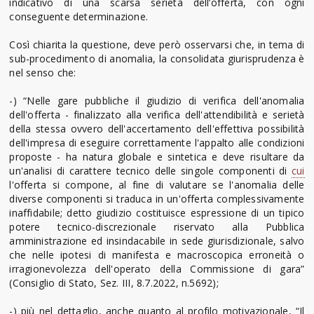
indicativo di una scarsa serietà dell’offerta, con ogni
conseguente determinazione.
Così chiarita la questione, deve però osservarsi che, in tema di
sub-procedimento di anomalia, la consolidata giurisprudenza è
nel senso che:
-) “Nelle gare pubbliche il giudizio di verifica dell'anomalia
dell'offerta - finalizzato alla verifica dell'attendibilità e serietà
della stessa ovvero dell'accertamento dell'effettiva possibilità
dell'impresa di eseguire correttamente l'appalto alle condizioni
proposte - ha natura globale e sintetica e deve risultare da
un'analisi di carattere tecnico delle singole componenti di
cui
l'offerta si compone, al fine di valutare se l'anomalia delle
diverse componenti si traduca in un'offerta complessivamente
inaffidabile; detto giudizio costituisce espressione di un tipico
potere tecnico-discrezionale riservato alla Pubblica
amministrazione ed insindacabile in sede giurisdizionale, salvo
che nelle ipotesi di manifesta e macroscopica erroneità o
irragionevolezza dell'operato della Commissione di gara”
(Consiglio di Stato, Sez. III, 8.7.2022, n.5692);
-) più nel dettaglio, anche quanto al profilo motivazionale, “Il