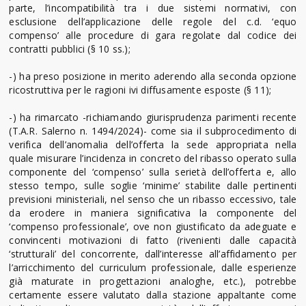
parte, l’incompatibilità tra i due sistemi normativi, con
esclusione dell’applicazione delle regole del c.d. ‘equo
compenso’ alle procedure di gara regolate dal codice dei
contratti pubblici (§ 10 ss.);
-) ha preso posizione in merito aderendo alla seconda opzione
ricostruttiva per le ragioni ivi diffusamente esposte (§ 11);
-) ha rimarcato -richiamando giurisprudenza parimenti recente
(T.A.R. Salerno n. 1494/2024)- come sia il subprocedimento di
verifica dell’anomalia dell’offerta la sede appropriata nella
quale misurare l’incidenza in concreto del ribasso operato sulla
componente del ‘compenso’ sulla serietà dell’offerta e, allo
stesso tempo, sulle soglie ‘minime’ stabilite dalle pertinenti
previsioni ministeriali, nel senso che un ribasso eccessivo, tale
da erodere in maniera significativa la componente del
‘compenso professionale’, ove non giustificato da adeguate e
convincenti motivazioni di fatto (rivenienti dalle capacità
‘strutturali’ del concorrente, dall’interesse all’affidamento per
l’arricchimento del curriculum professionale, dalle esperienze
già maturate in progettazioni analoghe, etc.), potrebbe
certamente essere valutato dalla stazione appaltante come