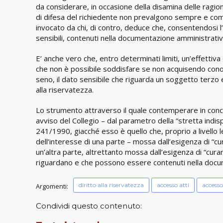
da considerare, in occasione della disamina delle ragio
di difesa del richiedente non prevalgono sempre e co
invocato da chi, di contro, deduce che, consentendosi l
sensibili, contenuti nella documentazione amministrativa
E’ anche vero che, entro determinati limiti, un’effettiv
che non è possibile soddisfare se non acquisendo conos
seno, il dato sensibile che riguarda un soggetto terzo 
alla riservatezza.
Lo strumento attraverso il quale contemperare in concre
avviso del Collegio – dal parametro della “stretta indis
241/1990, giacché esso è quello che, proprio a livello l
dell’interesse di una parte – mossa dall’esigenza di “cur
un’altra parte, altrettanto mossa dall’esigenza di “curare 
riguardano e che possono essere contenuti nella docu
diritto alla riservatezza
accesso atti
accesso
Argomenti:
Condividi questo contenuto: