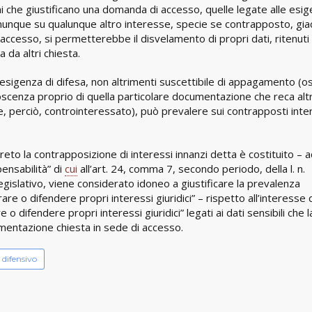
ni che giustificano una domanda di accesso, quelle legate alle esi
munque su qualunque altro interesse, specie se contrapposto, gia
’accesso, si permetterebbe il disvelamento di propri dati, ritenuti
 da altri chiesta.
a esigenza di difesa, non altrimenti suscettibile di appagamento (o
cenza proprio di quella particolare documentazione che reca altre
e, perciò, controinteressato), può prevalere sui contrapposti inte
to la contrapposizione di interessi innanzi detta è costituito – 
pensabilità” di
cui
all’art. 24, comma 7, secondo periodo, della l. n.
egislativo, viene considerato idoneo a giustificare la prevalenza
are o difendere propri interessi giuridici” – rispetto all’interesse 
o difendere propri interessi giuridici” legati ai dati sensibili che l
mentazione chiesta in sede di accesso.
 difensivo