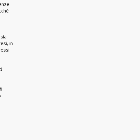
genze
cché
ssia
sì, in
ressi
ad
di
a