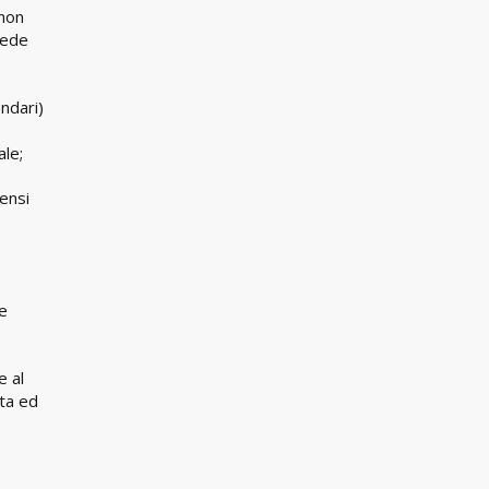
 non
sede
ondari)
ale;
sensi
te
e al
tta ed