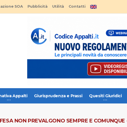
tazione SOA
Pubblicità
Utilità
Contatti
ativa Appalti
Giurisprudenza e Prassi
Quesiti Giuridici
I DIFESA NON PREVALGONO SEMPRE E COMUNQUE 