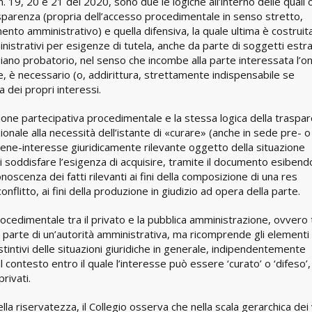
 19, 20 e 21 del 2020, sono due le logiche all’interno delle quali
trasparenza (propria dell’accesso procedimentale in senso stretto,
imento amministrativo) e quella difensiva, la quale ultima è costruit
inistrativi per esigenze di tutela, anche da parte di soggetti estra
iano probatorio, nel senso che incombe alla parte interessata l’on
, è necessario (o, addirittura, strettamente indispensabile se
sa dei propri interessi.
nsione partecipativa procedimentale e la stessa logica della traspa
onale alla necessità dell’istante di «curare» (anche in sede pre- o
n bene-interesse giuridicamente rilevante oggetto della situazione
di soddisfare l’esigenza di acquisire, tramite il documento esibendo
noscenza dei fatti rilevanti ai fini della composizione di una res
flitto, ai fini della produzione in giudizio ad opera della parte.
ocedimentale tra il privato e la pubblica amministrazione, ovvero 
 parte di un’autorità amministrativa, ma ricomprende gli elementi u
 estintivi delle situazioni giuridiche in generale, indipendentemente
 contesto entro il quale l’interesse può essere ‘curato’ o ‘difeso’,
rivati.
la riservatezza, il Collegio osserva che nella scala gerarchica dei 