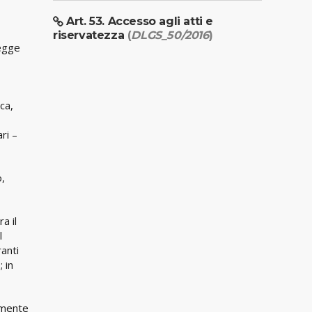
Art. 53. Accesso agli atti e
riservatezza
(
DLGS_50/2016
)
legge
ca,
ri –
o,
a il
l
ranti
 in
vamente