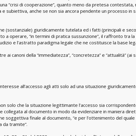
o una “crisi di cooperazione”, quanto meno da pretesa contestata,
 e subiettiva, anche se non sia ancora pendente un processo in 
one (sostanziale) giuridicamente tutelata ed i fatti (principali e sec
o a operare, “in termini di pratica sussunzione”, il raffronto tra la
dizio e l’astratto paradigma legale che ne costituisce la base leg
ltre ai canoni della “immediatezza”, “concretezza” e “attualità” (ai 
interesse all’accesso agli atti solo ad una situazione giuridicamen
 non solo che la situazione legittimante l’accesso sia corrispondent
he collegata al documento in modo da evidenziare in maniera dire
ione soggettiva finale al documento, “e per l’ottenimento del quale
a da tramite”.