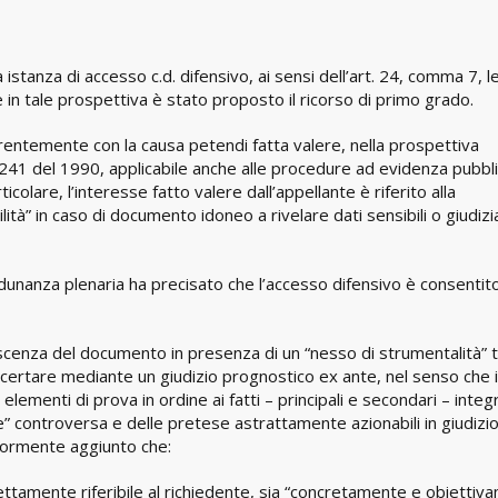
 istanza di accesso c.d. difensivo, ai sensi dell’art. 24, comma 7, 
in tale prospettiva è stato proposto il ricorso di primo grado.
entemente con la causa petendi fatta valere, nella prospettiva
 n. 241 del 1990, applicabile anche alle procedure ad evidenza pubbli
rticolare, l’interesse fatto valere dall’appellante è riferito alla
ità” in caso di documento idoneo a rivelare dati sensibili o giudizia
unanza plenaria ha precisato che l’accesso difensivo è consentit
noscenza del documento in presenza di un “nesso di strumentalità” tr
a accertare mediante un giudizio prognostico ex ante, nel senso che i
ementi di prova in ordine ai fatti – principali e secondari – integ
ale” controversa e delle pretese astrattamente azionabili in giudizio;
riormente aggiunto che:
irettamente riferibile al richiedente, sia “concretamente e obietti