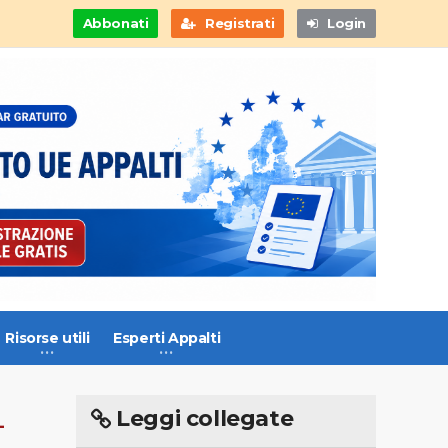
Abbonati
Registrati
Login
Risorse utili
Esperti Appalti
Leggi collegate
-