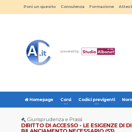
Poni un quesito
Consulenza
Formazione
Attes
powered by
Homepage
Corsi
Codici previgenti
Norm
Giurisprudenza e Prassi
DIRITTO DI ACCESSO - LE ESIGENZE D
BILANCIAMENTO NECESSARIO (53)