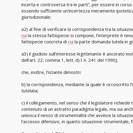
incerta e controversa tra le parti”, per essere in cors
essendo sufficiente un’incertezza meramente ipotetica
giurisdizionale;
a2) al fine di verificare la corrispondenza tra la situazi
cui
la stessa fattispecie si compone, l’interprete è tenut
fattispecie concreta di
cui
la parte domanda tutela in giu
a3) il giudizio sull’interesse legittimante è ancorato ino
dell’art. 22, comma 1, lett. d) l. n. 241 del 1990);
che, inoltre, l’istante dimostri:
b) la corrispondenza, mediante la quale è circoscritto l’
tutelata;
c) il collegamento, nel senso che il legislatore richiede
contenuto di un astratto paradigma legale, ma sia anc
univoca il nesso di strumentalità che avvince la situaz
l’accesso difensivo, in quanto situazione strumentale, f