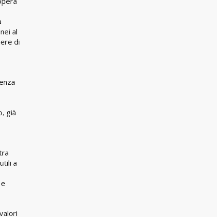
 opera
a
nei al
ere di
renza
, già
tra
tili a
 e
valori