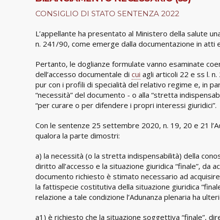
CONSIGLIO DI STATO SENTENZA 2022
L’appellante ha presentato al Ministero della salute una
n. 241/90, come emerge dalla documentazione in atti e 
Pertanto, le doglianze formulate vanno esaminate coer
dell’accesso documentale di
cui
agli articoli 22 e ss l.
pur con i profili di specialità del relativo regime e, in pa
“necessità” del documento - o alla “stretta indispensabil
“per curare o per difendere i propri interessi giuridici”.
Con le sentenze 25 settembre 2020, n. 19, 20 e 21 l’Ad
qualora la parte dimostri:
a) la necessità (o la stretta indispensabilità) della co
diritto all’accesso e la situazione giuridica “finale”, d
documento richiesto è stimato necessario ad acquisire el
la fattispecie costitutiva della situazione giuridica “fin
relazione a tale condizione l’Adunanza plenaria ha ulte
a1) è richiesto che la situazione soggettiva “finale”, d