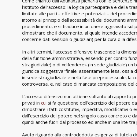
Come chiarito dall’Adunanza plenaria con le sentenze nn.
l’istituto dell’accesso: la logica partecipativa e della 
limitato alle parti – effettive e potenziali – del proced
intorno al principio dell’accessibilità dei documenti amm
procedimento, e si traduce in un onere aggravato sul p
dimostrare che il documento, al quale intende accedere
concerne dati sensibili o giudiziari) per la cura o la dife
In altri termini, l’accesso difensivo trascende la dime
della funzione amministrativa, essendo per contro funzi
stragiudiziale) o di «difendere» (in sede giudiziale) u
giuridica soggettiva ‘finale’ asseritamente lesa, ossia 
in sede stragiudiziale e nella fase preprocessuale, la co
controversa, e, nel caso di mancata composizione del con
L’accesso difensivo non attiene soltanto al rapporto pr
privati in
cui
si fa questione dell’esercizio del potere da
dimostrare i fatti costitutivi, impeditivi, modificativi o
dall’esercizio del potere nel singolo caso concreto e dal
quindi anche fuori dal processo ed anche in una lite tra p
Avuto riguardo alla controdedotta esigenza di tutela del