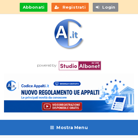
Abbonati
Registrati
Login
powered by
Mostra Menu