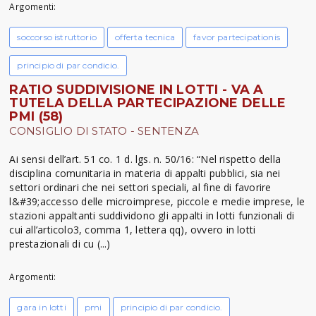
Argomenti:
soccorso istruttorio
offerta tecnica
favor partecipationis
principio di par condicio.
RATIO SUDDIVISIONE IN LOTTI - VA A
TUTELA DELLA PARTECIPAZIONE DELLE
PMI (58)
CONSIGLIO DI STATO - SENTENZA
Ai sensi dell’art. 51 co. 1 d. lgs. n. 50/16: “Nel rispetto della
disciplina comunitaria in materia di appalti pubblici, sia nei
settori ordinari che nei settori speciali, al fine di favorire
l&#39;accesso delle microimprese, piccole e medie imprese, le
stazioni appaltanti suddividono gli appalti in lotti funzionali di
cui all’articolo3, comma 1, lettera qq), ovvero in lotti
prestazionali di cu (...)
Argomenti:
gara in lotti
pmi
principio di par condicio.