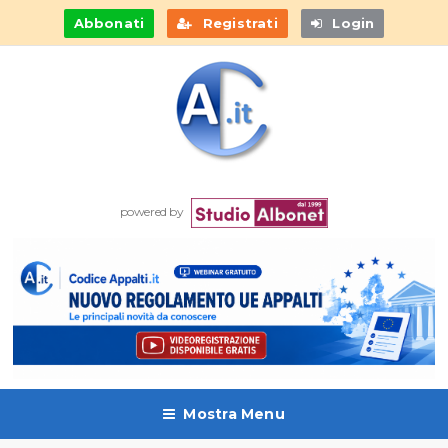
Abbonati
Registrati
Login
powered by
Mostra Menu