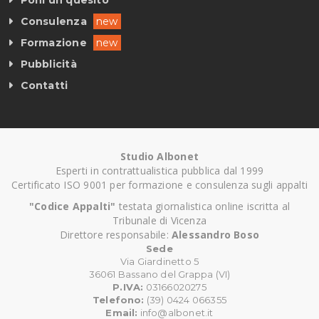
Poni un quesito
Consulenza
new
Formazione
new
Pubblicità
Contatti
Studio Albonet
Esperti in contrattualistica pubblica dal 1999
Certificato ISO 9001 per formazione e consulenza sugli appalti
"Codice Appalti"
testata giornalistica online iscritta al
Tribunale di Vicenza
Direttore responsabile:
Alessandro Boso
Sede
Via Giardinetto 5
36061 Bassano del Grappa (VI)
P.IVA:
03166020275
Telefono:
(39) 0424 066355
Email:
info@albonet.it