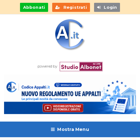
Abbonati
Registrati
Login
powered by
Mostra Menu